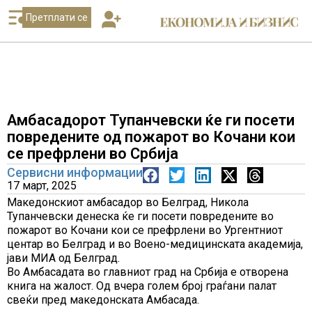
Претплати се
Амбасадорот Тупанчевски ќе ги посети
повредените од пожарот во Кочани кои
се префрлени во Србија
Сервисни информации
17 март, 2025
Maкедонскиот амбасадор во Белград, Никола
Тупанчевски денеска ќе ги посети повредените во
пожарот во Кочани кои се префрлени во Ургентниот
центар во Белград и во Воено-медицинската академија,
јави МИА од Белград.
Во Амбасадата во главниот град на Србија е отворена
книга на жалост. Од вчера голем број граѓани палат
свеќи пред македонската Амбасада.