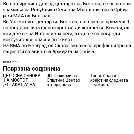
Во поширокиот дел од центарот на Белград се поравени
знамиња на Република Северна Македонија и на Србија,
јави МИА од Белград
Во Ургентниот центар во Белград ноќеска се примени 9
повредени лица од пожарот во дискотека во Кочани, од
кои две се на Интензивна нега, а едно е со повреди
исклучително опасни по живот.
На ВМА во Белград од Скопје синоќа се префлени тројца
пациенти со авион на Армијата на Србија
извор МИА
Поврзана содржина
ЦЕЛОСНА ОБНОВА
ЈП Паркинзи на
Топол бран до
НА МОСТОТ
Општина Центар
крајот на следната
„ЕСТАКАДА“ НА
отвори нова
седмица,
ИЗЛЕЗОТ ОД
канцеларија за
температури над 40
СКОПЈЕ
грижа за корисници
степени