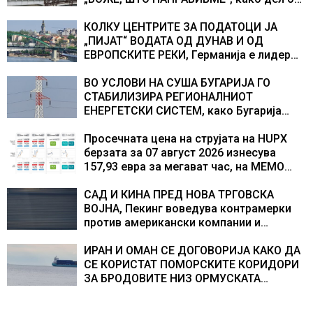
екипажот во авионот „Енола Геј“ и
учесниците во бомбардирањето го
КОЛКУ ЦЕНТРИТЕ ЗА ПОДАТОЦИ ЈА
доживуваа овој настан што го промени
„ПИЈАТ“ ВОДАТА ОД ДУНАВ И ОД
текот на историјата
ЕВРОПСКИТЕ РЕКИ, Германија е лидер
во Европа по бројот на изградени
центри за податоци
ВО УСЛОВИ НА СУША БУГАРИЈА ГО
СТАБИЛИЗИРА РЕГИОНАЛНИОТ
ЕНЕРГЕТСКИ СИСТЕМ, како Бугарија
стана балкански шампион во
складирање на енергија од батерии
Просечната цена на струјата на HUPX
берзата за 07 август 2026 изнесува
157,93 евра за мегават час, на МЕМО
153,56 евра за мегават час
САД И КИНА ПРЕД НОВА ТРГОВСКА
ВОЈНА, Пекинг воведува контрамерки
против американски компании и
организации
ИРАН И ОМАН СЕ ДОГОВОРИЈА КАКО ДА
СЕ КОРИСТАТ ПОМОРСКИТЕ КОРИДОРИ
ЗА БРОДОВИТЕ НИЗ ОРМУСКАТА
ТЕСНИНА