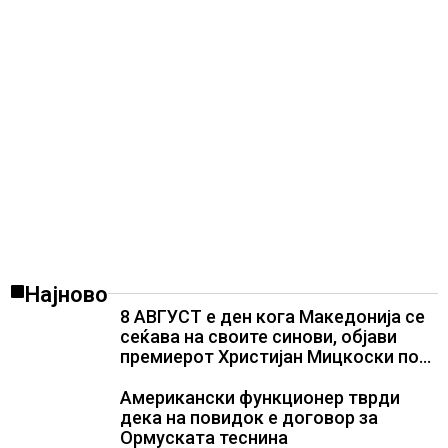
Најново
8 АВГУСТ е ден кога Македонија се
сеќава на своите синови, објави
премиерот Христијан Мицкоски по
повод 25 годишнината од
загинувањето на десетмината
Американски функционер тврди
прилепски бранители
дека на повидок е договор за
Ормуската теснина