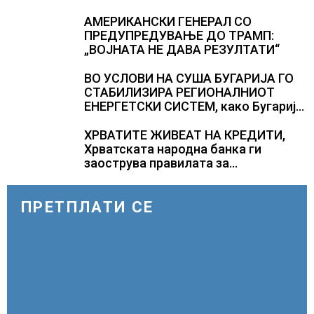
АМЕРИКАНСКИ ГЕНЕРАЛ СО
ПРЕДУПРЕДУВАЊЕ ДО ТРАМП:
„ВОЈНАТА НЕ ДАВА РЕЗУЛТАТИ“
ВО УСЛОВИ НА СУША БУГАРИЈА ГО
СТАБИЛИЗИРА РЕГИОНАЛНИОТ
ЕНЕРГЕТСКИ СИСТЕМ, како Бугарија
стана балкански шампион во
складирање на енергија од батерии
ХРВАТИТЕ ЖИВЕАТ НА КРЕДИТИ,
Хрватската народна банка ги
заострува правилата за
кредитирање и предупредува на
зголемени ризици во финансискиот
систем
ПРЕТПЛАТИ СЕ