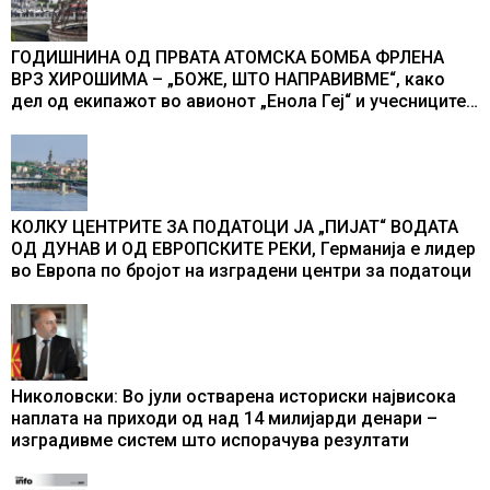
ГОДИШНИНА ОД ПРВАТА АТОМСКА БОМБА ФРЛЕНА
ВРЗ ХИРОШИМА – „БОЖЕ, ШТО НАПРАВИВМЕ“, како
дел од екипажот во авионот „Енола Геј“ и учесниците
во бомбардирањето го доживуваа овој настан што го
промени текот на историјата
КОЛКУ ЦЕНТРИТЕ ЗА ПОДАТОЦИ ЈА „ПИЈАТ“ ВОДАТА
ОД ДУНАВ И ОД ЕВРОПСКИТЕ РЕКИ, Германија е лидер
во Европа по бројот на изградени центри за податоци
Николовски: Во јули остварена историски највисока
наплата на приходи од над 14 милијарди денари –
изградивме систем што испорачува резултати