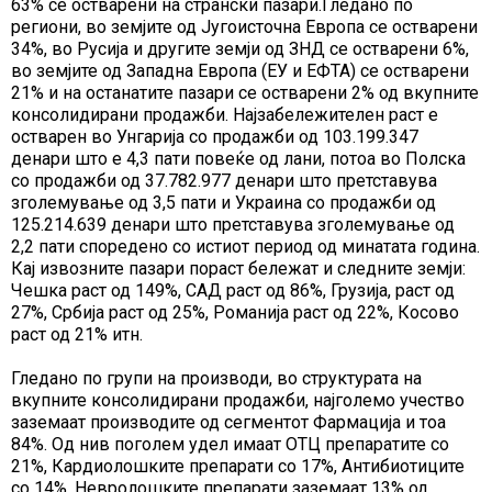
63% се остварени на странски пазари.Гледано по
региони, во земјите од Југоисточна Европа се остварени
34%, во Русија и другите земји од ЗНД се остварени 6%,
во земјите од Западна Европа (ЕУ и ЕФТА) се остварени
21% и на останатите пазари се остварени 2% од вкупните
консолидирани продажби. Најзабележителен раст е
остварен во Унгарија со продажби од 103.199.347
денари што е 4,3 пати повеќе од лани, потоа во Полска
со продажби од 37.782.977 денари што претставува
зголемување од 3,5 пати и Украина со продажби од
125.214.639 денари што претставува зголемување од
2,2 пати споредено со истиот период од минатата година.
Кај извозните пазари пораст бележат и следните земји:
Чешка раст од 149%, САД раст од 86%, Грузија, раст од
27%, Србија раст од 25%, Романија раст од 22%, Косово
раст од 21% итн.
Гледано по групи на производи, во структурата на
вкупните консолидирани продажби, најголемо учество
заземаат производите од сегментот Фармација и тоа
84%. Од нив поголем удел имаат ОТЦ препаратите со
21%, Кардиолошките препарати со 17%, Антибиотиците
со 14%, Невролошките препарати заземаат 13% од