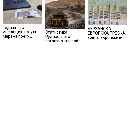
Годишната
БЕРЗАНСКА
инфлација во јули
Статистика:
ЕВРОПСКА ТРЕСКА,
мерена преку
Рударството
зошто европските
индексот на
останува најслаба
берзи уриваат
трошоците на
алка во
рекорди оваа
живот изнесува 2.3
индустријата и
недела,
%
покрај потенцијалот
најголемите
за нови инвестиции
победници се
помалку познатите
компании за ВИ