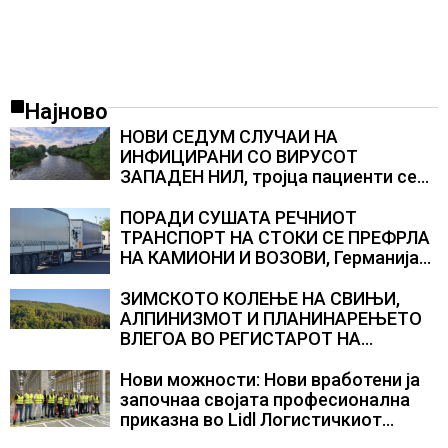
Најново
НОВИ СЕДУМ СЛУЧАИ НА
ИНФИЦИРАНИ СО ВИРУСОТ
ЗАПАДЕН НИЛ, тројца пациенти се
во критична состојба
ПОРАДИ СУШАТА РЕЧНИОТ
ТРАНСПОРТ НА СТОКИ СЕ ПРЕФРЛА
НА КАМИОНИ И ВОЗОВИ, Германија
со итни мерки овозможува
камионџиите да возат и во недела
ЗИМСКОТО КОЛЕЊЕ НА СВИЊИ,
АЛПИНИЗМОТ И ПЛАНИНАРЕЊЕТО
ВЛЕГОА ВО РЕГИСТАРОТ НА
КУЛТУРНО НАСЛЕДСТВО НА
СЛОВЕНИЈА
Нови можности: Нови вработени ја
започнаа својата професионална
приказна во Lidl Логистичкиот
центар во Куманово