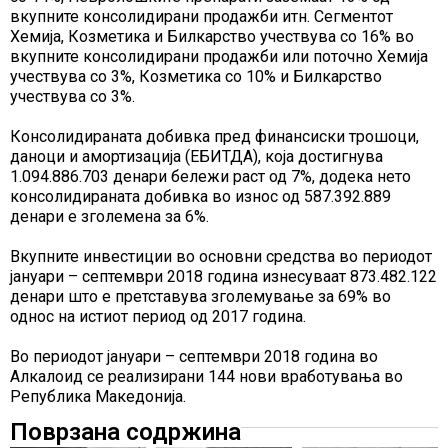
вкупните консолидирани продажби итн. Сегментот
Хемија, Козметика и Билкарство учествува со 16% во
вкупните консолидирани продажби или поточно Хемија
учествува со 3%, Козметика со 10% и Билкарство
учествува со 3%.
Консолидираната добивка пред финансиски трошоци,
даноци и амортизација (ЕБИТДА), која достигнува
1.094.886.703 денари бележи раст од 7%, додека нето
консолидираната добивка во износ од 587.392.889
денари е зголемена за 6%.
Вкупните инвестиции во основни средства во периодот
јануари – септември 2018 година изнесуваат 873.482.122
денари што е претставува зголемување за 69% во
однос на истиот период од 2017 година.
Во периодот јануари – септември 2018 година во
Алкалоид се реализирани 144 нови вработувања во
Република Македонија.
Поврзана содржина