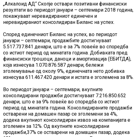
„Алкалоид АД“ Скопје оствари позитивни финансиски
резултати во периодот јануари – септември 2018 година,
покажуваат неревидираниот единечен и
неревидираниот консолидиран Биланс на успех.
Според единечниот Биланс на успех, во периодот
јануари – септември, продажбите достигнуваат
5.517.737.841 денари, што е за 7% повеќе во споредба
со истиот период од минатата година. Добивката пред
финансиски трошоци, даноци и амортизација (ЕБИТДА),
која изнесува 1.070.876.587 денари, бележи
зголемување од околу 9%, единечната нето добивка
изнесува 611.467.420 денари и истата е зголемена за 8%.
Во периодот јануари – септември, вкупните
консолидирани продажби достигнуваат 7.216.850.652
денари, што е за 9% повеќе во споредба со истиот
период од минатата година. Консолидираните продажби
остварени на домашен пазар се зголемени за 4%,
додека вкупниот консолидиран извоз на компанијата е
зголемен за 12%. Од вкупните консолидирани
продажби,37% се остварени на домашен пазар, додека