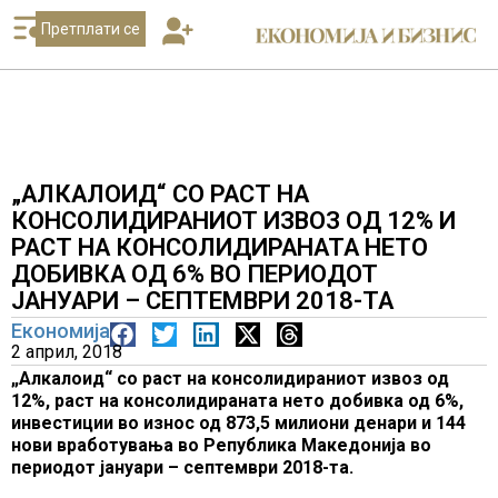
Претплати се
„АЛКАЛОИД“ СО РАСТ НА
КОНСОЛИДИРАНИОТ ИЗВОЗ ОД 12% И
РАСТ НА КОНСОЛИДИРАНАТА НЕТО
ДОБИВКА ОД 6% ВО ПЕРИОДОТ
ЈАНУАРИ – СЕПТЕМВРИ 2018-ТА
Економија
2 април, 2018
„Алкалоид“ со раст на консолидираниот извоз од
12
%, раст на консолидираната нето добивка од
6
%
,
инвестиции во износ од
873
,
5
милиони денари и 1
44
нови вработувања во Република Македонија во
периодот јануари – септември 2018-та.