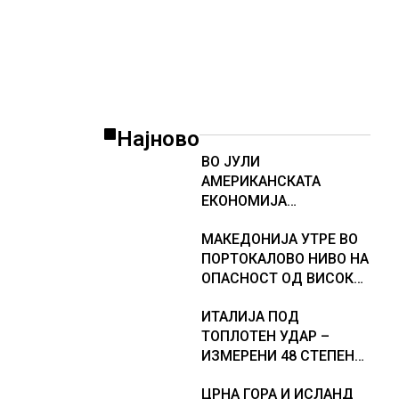
Најново
ВО ЈУЛИ
АМЕРИКАНСКАТА
ЕКОНОМИЈА
НЕОЧЕКУВАНО ИЗГУБИ
МАКЕДОНИЈА УТРЕ ВО
23.000 РАБОТНИ МЕСТА
ПОРТОКАЛОВО НИВО НА
ОПАСНОСТ ОД ВИСОКИ
ТЕМПЕРАТУРИ
ИТАЛИЈА ПОД
ТОПЛОТЕН УДАР –
ИЗМЕРЕНИ 48 СТЕПЕНИ,
МЕТЕОРОЛОЗИТЕ
ЦРНА ГОРА И ИСЛАНД
НАЈАВИЈА НОВИ