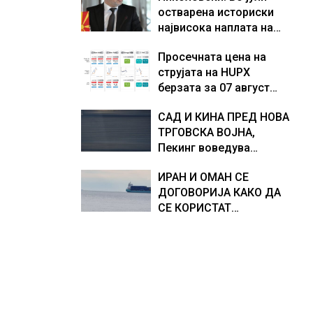
остварена историски
Европа по бројот на
доживуваа овој настан
највисока наплата на
изградени центри за
што го промени текот
приходи од над 14
податоци
на историјата
Просечната цена на
милијарди денари –
струјата на HUPX
изградивме систем што
берзата за 07 август
испорачува резултати
2026 изнесува 157,93
САД И КИНА ПРЕД НОВА
евра за мегават час, на
ТРГОВСКА ВОЈНА,
МЕМО 153,56 евра за
Пекинг воведува
мегават час
контрамерки против
ИРАН И ОМАН СЕ
американски компании
ДОГОВОРИЈА КАКО ДА
и организации
СЕ КОРИСТАТ
ПОМОРСКИТЕ
КОРИДОРИ ЗА
БРОДОВИТЕ НИЗ
ОРМУСКАТА ТЕСНИНА