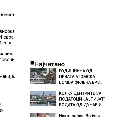
новиот
јвисока
4 евра.
 евра.
амалила
 посочи
Најчитано
ГОДИШНИНА ОД
манија,
ПРВАТА АТОМСКА
БОМБА ФРЛЕНА ВРЗ
ХИРОШИМА – „БОЖЕ,
КОЛКУ ЦЕНТРИТЕ ЗА
ШТО НАПРАВИВМЕ“,
ПОДАТОЦИ ЈА „ПИЈАТ“
како дел од екипажот
о
ВОДАТА ОД ДУНАВ И
во авионот „Енола Геј“ и
во
ОД ЕВРОПСКИТЕ РЕКИ,
учесниците во
Николовски: Во јули
Германија е лидер во
бомбардирањето го