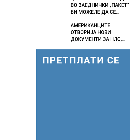
ВО ЗАЕДНИЧКИ „ПАКЕТ“
ПРОГНОЗИ ЗА
БИ МОЖЕЛЕ ДА СЕ
СРЕДИНАТА НА АВГУСТ
ПРИКЛУЧАТ КОН ЕУ
АМЕРИКАНЦИТЕ
ОТВОРИЈА НОВИ
ДОКУМЕНТИ ЗА НЛО,
Федералното биро за
истраги проверувало
ПРЕТПЛАТИ СЕ
снимки за „Големи
темни триаголници со
светла“