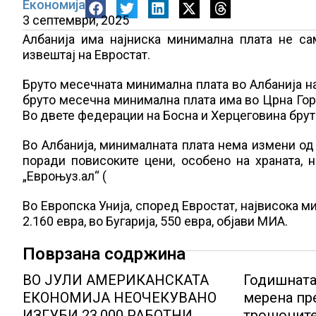
Економија
3 септември, 2025
Албанија има најниска минимална плата не сам
извештај на Евростат.
Бруто месечната минимална плата во Албанија на 
бруто месечна минимална плата има во Црна Гора,
Во двете федерации на Босна и Херцеговина брут
Во Албанија, минималната плата нема измени од
поради повисоките цени, особено на храната, 
„Евроњуз.ал“ (
Во Европска Унија, според Евростат, највисока м
2.160 евра, во Бугарија, 550 евра, објави МИА.
Поврзана содржина
ВО ЈУЛИ АМЕРИКАНСКАТА
Годишната
ЕКОНОМИЈА НЕОЧЕКУВАНО
мерена пр
ИЗГУБИ 23.000 РАБОТНИ
трошоците