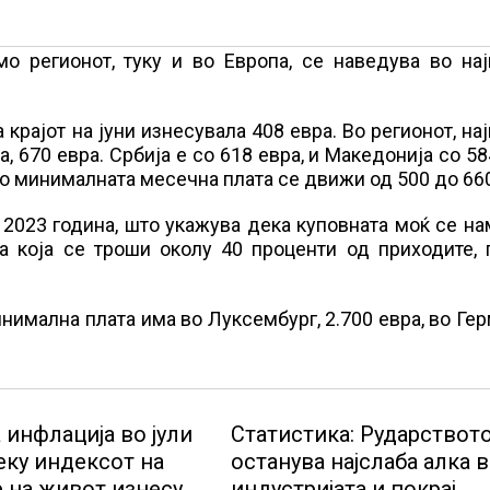
о регионот, туку и во Европа, се наведува во нај
крајот на јуни изнесувала 408 евра. Во регионот, на
 670 евра. Србија е со 618 евра, и Македонија со 58
о минималната месечна плата се движи од 500 до 660
 2023 година, што укажува дека куповната моќ се н
на која се троши околу 40 проценти од приходите,
инимална плата има во Луксембург, 2.700 евра, во Гер
 инфлација во јули
Статистика: Рударствот
еку индексот на
останува најслаба алка 
 на живот изнесува
индустријата и покрај