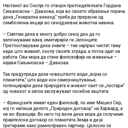
Настанот во Скопје го отвори претседателката Гордана
Сиљановска – Давкова, која во своето обраќање порача
дека „Генералка викенд“ треба да прерасне од
симболична акција во секојдневна животна навика.
– Сметам дека е многу добро секој ден да го
започнуваме вака, имитирајќи ги Јапонците.
Претпоставувам дека знаете – тие најпрво чистат таму
каде што живеат, околу своите згради, а потоа одат на
работа. Ова мора да стане филозофија на живеење –
изјави Сиљановска – Давкова.
Таа предупреди дека човештвото води „војна со
планетата,“ што води кон самоуништување,
потенцирајќи дека природата и живиот свет се „постари“
од човекот и затоа заслужуваат посебна заштита.
– Французите имаат еден филозоф, по име Мишел Сер,
кој го напиша делото „Природен договор“ на Харвард, а
не во Франција. Во него тој вели дека мора да склучиме
пријателски договор со планетата Земја и да ја
третираме како рамноправен партнер. Целосно се