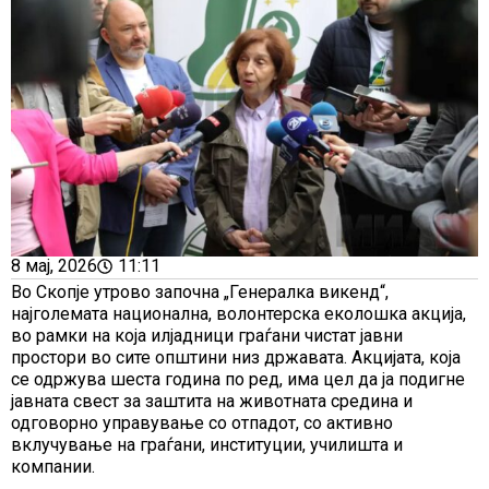
8 мај, 2026
11:11
Во Скопје утрово започна „Генералка викенд“,
најголемата национална, волонтерска еколошка акција,
во рамки на која илјадници граѓани чистат јавни
простори во сите општини низ државата. Акцијата, која
се одржува шеста година по ред, има цел да ја подигне
јавната свест за заштита на животната средина и
одговорно управување со отпадот, со активно
вклучување на граѓани, институции, училишта и
компании.