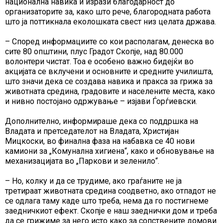
национална навика и изрази благодарност до
организаторите за, како што рече, благородната работа
што ја поттикнала еколошката свест низ целата држава.
– Според информациите со кои располагам, денеска во
сите 80 општини, плус Градот Скопје, над 80.000
волонтери чистат. Тоа е особено важно бидејќи во
акцијата се вклучени и основните и средните училишта,
што значи дека се создава навика и пракса за грижа за
животната средина, градовите и населените места, како
и нивно постојано одржување – изјави Ѓорѓиевски.
Дополнително, информираше дека со поддршка на
Владата и претседателот на Владата, Христијан
Мицкоски, во финална фаза на набавка се 40 нови
камиони за „Комунална хигиена“, како и обновување на
механизацијата во „Паркови и зеленило“.
– Но, колку и да се трудиме, ако граѓаните не ја
третираат животната средина соодветно, ако отпадот не
се одлага таму каде што треба, нема да го постигнеме
заедничкиот ефект. Скопје е наш заеднички дом и треба
да се грижиме за него исто како за сопствените домови.