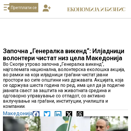
Претплати се
Започна „Генералка викенд“: Илјадници
волонтери чистат низ цела Македонија
Во Скопје утрово започна „Генералка викенд“,
најголемата национална, волонтерска еколошка акција,
во рамки на која илјадници граѓани чистат јавни
простори во сите општини низ државата. Акцијата, која
се одржува шеста година по ред, има цел да ја подигне
јавната свест за заштита на животната средина и
одговорно управување со отпадот, со активно
вклучување на граѓани, институции, училишта и
компании.
Македонија