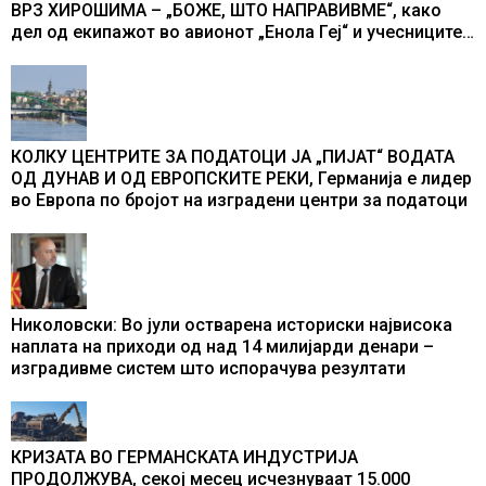
ВРЗ ХИРОШИМА – „БОЖЕ, ШТО НАПРАВИВМЕ“, како
дел од екипажот во авионот „Енола Геј“ и учесниците
во бомбардирањето го доживуваа овој настан што го
промени текот на историјата
КОЛКУ ЦЕНТРИТЕ ЗА ПОДАТОЦИ ЈА „ПИЈАТ“ ВОДАТА
ОД ДУНАВ И ОД ЕВРОПСКИТЕ РЕКИ, Германија е лидер
во Европа по бројот на изградени центри за податоци
Николовски: Во јули остварена историски највисока
наплата на приходи од над 14 милијарди денари –
изградивме систем што испорачува резултати
КРИЗАТА ВО ГЕРМАНСКАТА ИНДУСТРИЈА
ПРОДОЛЖУВА, секој месец исчезнуваат 15.000