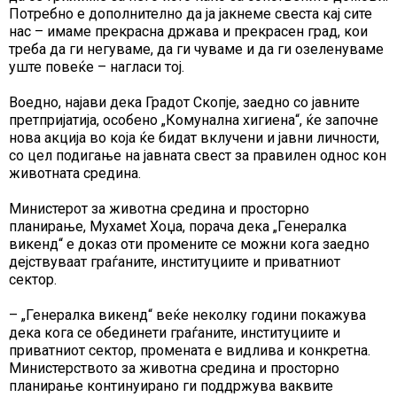
Потребно е дополнително да ја јакнеме свеста кај сите
нас – имаме прекрасна држава и прекрасен град, кои
треба да ги негуваме, да ги чуваме и да ги озеленуваме
уште повеќе – нагласи тој.
Воедно, најави дека Градот Скопје, заедно со јавните
претпријатија, особено „Комунална хигиена“, ќе започне
нова акција во која ќе бидат вклучени и јавни личности,
со цел подигање на јавната свест за правилен однос кон
животната средина.
Министерот за животна средина и просторно
планирање, Мухамеt Хоџа, порача дека „Генералка
викенд“ е доказ оти промените се можни кога заедно
дејствуваат граѓаните, институциите и приватниот
сектор.
– „Генералка викенд“ веќе неколку години покажува
дека кога се обединети граѓаните, институциите и
приватниот сектор, промената е видлива и конкретна.
Министерството за животна средина и просторно
планирање континуирано ги поддржува ваквите