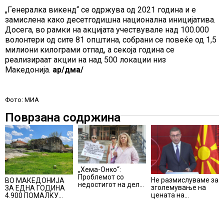
„Генералка викенд“ се одржува од 2021 година и е
замислена како десетгодишна национална иницијатива.
Досега, во рамки на акцијата учествувале над 100.000
волонтери од сите 81 општина, собрани се повеќе од 1,5
милиони килограми отпад, а секоја година се
реализираат акции на над 500 локации низ
Македонија.
ар/дма/
Фото: МИА
Поврзана содржина
„Хема-Онко“:
Проблемот со
Не размислуваме за
ВО МАКЕДОНИЈА
недостигот на дел
зголемување на
ЗА ЕДНА ГОДИНА
од терапијата за
цената на
4.900 ПОМАЛКУ
онколошките
електричната
ЗАПИШАНИ
пациенти во
енергија, вели
ПРВАЧИЊА
моментот е
Мицкоски
надминат