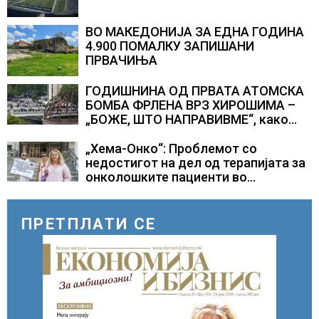
ВО МАКЕДОНИЈА ЗА ЕДНА ГОДИНА
4.900 ПОМАЛКУ ЗАПИШАНИ
ПРВАЧИЊА
ГОДИШНИНА ОД ПРВАТА АТОМСКА
БОМБА ФРЛЕНА ВРЗ ХИРОШИМА –
„БОЖЕ, ШТО НАПРАВИВМЕ“, како
дел од екипажот во авионот „Енола
Геј“ и учесниците во
„Хема-Онко“: Проблемот со
бомбардирањето го доживуваа овој
недостигот на дел од терапијата за
настан што го промени текот на
онколошките пациенти во
историјата
моментот е надминат
ПРЕТПЛАТИ СЕ