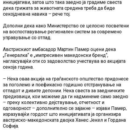
иницијативи, затоа што така заедно ја градиме свеста
дека грижата за животната средина треба да биде
секојдневна навика – рече тој.
Дополни дека како Mинистерство се целосно посветени
на воспоставување регионален систем за современо
управување со отпад.
Австрискиот амбасадор Мартин Памер оцени дека
„Генералка“ е „импресивен македонски бренд“,
нагласувајќи оти со задоволство учествува во акцијата
секоја година.
– Нека оваа акција на граѓанското општество придонесе
за поголемо и поефикасно годишно отстранување на
отпадот и дивите депонии. Нека свеста за заедничките
предизвици, кои можеме да ги надминеме само заедно
– преку колективно дејствување, отчетност и
одговорност – дополнително се зајакне – изјави Памер,
изразувајќи гордост што иницијативата ја организира
австриско-македонската двојка Ханес Јекел и Гордана
Софија.