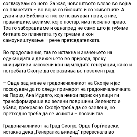
согласувам со него. За жал, човештвото влезе во војна
со планетата – во војна со билките и со животните. А
дури и во Библијата тие се појавуваат први, а ние,
правниците, велиме: кој е постар, има посилно право.
Тоа го заборавивме и однапред не само што ја губиме
битката со планетата, туку трчаме и кон
самоуништување – рече претседателката.
Во продолжение, таа го истакна и значењето на
едукацијата и движењето во природа, преку
иницијативи насочени кон најмладите генерации, како и
потребата Скопје да се развива во позелен град.
– Овде зад мене е градоначалникот на Скопје и јас
посакувам да го следи примерот на градоначалничката
на Париз, Ана Идалго, која некои париски улици ги
трансформираше во зелени површини. Зеленото е
убаво, прекрасно. Скопје треба да се озелени, но
претходно треба да се исчисти – посочи таа.
Градоначалникот на Град Скопје, Орце Ѓорѓиевски,
истакна дека „Генералка викенд“ прераснала во