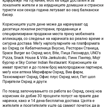
крајбрежје. На тој начин, Wolt ќе биде достапен и за
локалните жители и за илјадниците домашни и странски
туристи кои секоја година летуваат во овој балкански
бисер.
Корисниците уште дене може да нарачуваат од
десетици локални ресторани, продавници и
специјализирани продажни места преку мобилната
апликација, со следење на нарачката во реално време и
сигурна достава. Меѓу најпопуларните на платформата
во Охрид се Ќебапчилница Вкусно, Ресторан Станица,
Space Burger во Охрид мол, Bite, Пица Леонардо, UNO’s
Pizza, Snack House & Villa Jankuloski, Пинк Пантер, Мојт
бургер и Sky Corner Indian Restaurant. Корисниците ќе
имаат пристап и до голем број малопродажни партнери,
меѓу кои аптека Мерифарм Охрид, Виа фарм,
Техномаркет Охрид, Офис плус Охрид мол, Пет шоп
Пријатели Охрид и други.
По повод започнувањето со работа во Охрид, секој нов
корисник ќе добие 30 проценти попуст на првите две
нарачки, како и 14 дена бесплатна достава. Целта е
жителите и посетителите уште од самиот почеток да ја