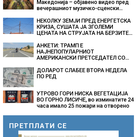
Македонија – објавено видео пред
вечерашниот музичко-сценски
спектакл во Охрид
НЕКОЛКУ ЗЕМЈИ ПРЕД ЕНЕРГЕТСКА
КРИЗА, СУШАТА ЈА ЗГОЛЕМИ
ЦЕНАТА НА СТРУЈАТА НА БЕРЗИТЕ
НА НАД 700 ЕВРА ЗА МЕГАВАТ-ЧАС
АНКЕТИ: ТРАМП Е
НАЈНЕПОПУЛАРНИОТ
АМЕРИКАНСКИ ПРЕТСЕДАТЕЛ СО
ВТОР МАНДАТ, тој не ги признава
резултатите од последните анкети
ДОЛАРОТ СЛАБЕЕ ВТОРА НЕДЕЛА
ПО РЕД
УТРОВО ГОРИ НИСКА ВЕГЕТАЦИЈА
ВО ГОРНО ЛИСИЧЕ, во изминатите 24
часа имало 25 пожари на отворено
ПРЕТПЛАТИ СЕ