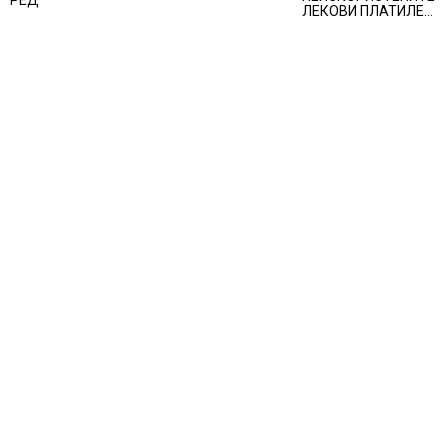
РЕД
РАСТЕ по
ЛЕКОВИ ПЛАТИЛЕ
минатонеделниот
480 МИЛИОНИ
раст на вредноста
ФУНТИ, повик до
на благородниот
пациентите да
метал
бараат само лекови
што навистина им
се потребни