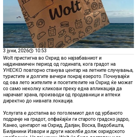
3 јуни, 2026
10:53
Wolt пристигна во Охрид во најзабавниот и
најдинамичен период од годината, кога градот на
УНЕСКО повторно станува центар на летните случувања,
туристите и долгите вечери покрај езерото. Почнувајќи
од ова лето жителите и посетителите на Охрид ќе можат
со само неколку кликови преку една апликација да
нарачаат храна, производи од продавници и аптеки
директно до нивната локација.
Услугата е достапна во поголемиот дел од урбаното
подрачје на градот, опфаќајќи ги старото градско јадро,
Канео, центарот на Охрид, Далјан, Воска, Видобишта,
Билјанини Извори и други населби долж охридското