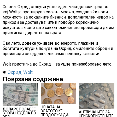
Со ова, Охрид станува уште еден македонски град во
кој Wolt ја проширува својата мрежа, создавајќи нови
можности за локалните бизниси, дополнителен извор на
приходи за доставувачите и подобро корисничко
искуство за сите што сакаат омилените производи да им
пристигнат директно на врата.
Ова лето, додека уживате во езерото, плажите и
богатата културна понуда на Охрид, омилените оброци и
производи се оддалечени само неколку кликови.
Wolt пристигна во Охрид – за уште понезаборавно лето.
Охрид
,
Wolt
Поврзана содржина
ЦЕНАТА НА
ДОЛАРОТ СЛАБЕЕ
ЗЛАТОТО ЌЕ
АНГЛИЧАНИТЕ ЗА
ВТОРА НЕДЕЛА ПО
ПРОДОЛЖИ ДА
НЕИСКОРИСТЕНИТЕ