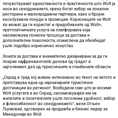
почувствуваат едноставноста и практичноста што Wolt ја
носи во секојдневието, преку богат избор на локални
ресторани и малопродажни партнери, како и бројни
ексклузивни понуди и промоции. Корисниците на Wolt
ќе можат да ги користат и придобивките од Wolt+,
претплатничката услуга на платформата која
овозможува пониски трошоци за достава и
дополнителни поволности, осмислени да обезбедат
уште подобро корисничко искуство.
Зоната за достава е внимателно дизајнирана за да ги
покрие најфреквентните делови од градот и
најголемиот дел од туристичките и станбените области.
„Охрид е град кој живее интензивно во текот на летото и
претставува една од најзначајните туристички
дестинации во регионот. Возбудени сме што ја носиме
Wolt услугата и во Охрид, овозможувајќи им на
жителите и посетителите уште поголема удобност, избор
и флексибилност во секојдневието“, вели Огњен
Љумовиќ, одговорен за продажба и бизнис лидер за
Македонија во Wolt.