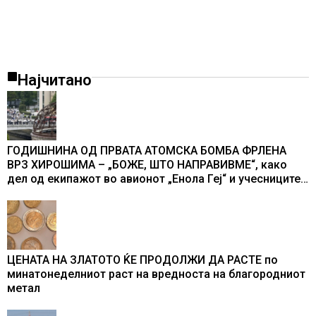
Најчитано
ГОДИШНИНА ОД ПРВАТА АТОМСКА БОМБА ФРЛЕНА
ВРЗ ХИРОШИМА – „БОЖЕ, ШТО НАПРАВИВМЕ“, како
дел од екипажот во авионот „Енола Геј“ и учесниците
во бомбардирањето го доживуваа овој настан што го
промени текот на историјата
ЦЕНАТА НА ЗЛАТОТО ЌЕ ПРОДОЛЖИ ДА РАСТЕ по
минатонеделниот раст на вредноста на благородниот
метал