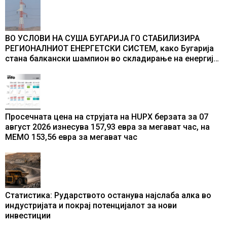
ВО УСЛОВИ НА СУША БУГАРИЈА ГО СТАБИЛИЗИРА
РЕГИОНАЛНИОТ ЕНЕРГЕТСКИ СИСТЕМ, како Бугарија
стана балкански шампион во складирање на енергија
од батерии
Просечната цена на струјата на HUPX берзата за 07
август 2026 изнесува 157,93 евра за мегават час, на
МЕМО 153,56 евра за мегават час
Статистика: Рударството останува најслаба алка во
индустријата и покрај потенцијалот за нови
инвестиции