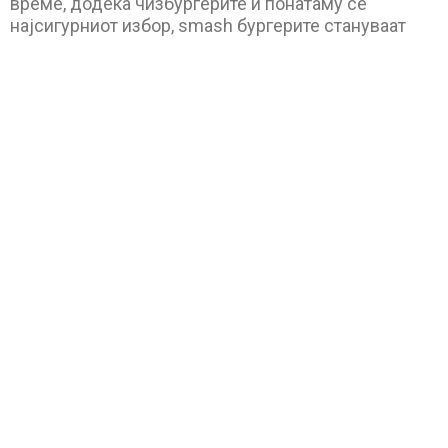
време, додека чизбургерите и понатаму се
најсигурниот избор, smash бургерите стануваат