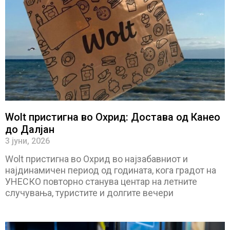
Wolt пристигна во Охрид: Достава од Канео
до Далјан
3 јуни, 2026
Wolt пристигна во Охрид во најзабавниот и
најдинамичен период од годината, кога градот на
УНЕСКО повторно станува центар на летните
случувања, туристите и долгите вечери