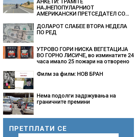
АНКЕТИ: ТРАМП Е
НАЈНЕПОПУЛАРНИОТ
АМЕРИКАНСКИ ПРЕТСЕДАТЕЛ СО
ВТОР МАНДАТ, тој не ги признава
резултатите од последните анкети
ДОЛАРОТ СЛАБЕЕ ВТОРА НЕДЕЛА
ПО РЕД
УТРОВО ГОРИ НИСКА ВЕГЕТАЦИЈА
ВО ГОРНО ЛИСИЧЕ, во изминатите 24
часа имало 25 пожари на отворено
Филм за филм: НОВ БРАН
Нема подолги задржувања на
граничните премини
ПРЕТПЛАТИ СЕ