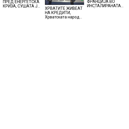
ФРАНЦИЈА ВО
ПРЕД ЕНЕРГЕТСКА
ИНСТАЛИРАНАТА
КРИЗА, СУШАТА ЈА
ХРВАТИТЕ ЖИВЕАТ
МОЌНОСТ НА
ЗГОЛЕМИ ЦЕНАТА
НА КРЕДИТИ,
НУКЛЕАРНИТЕ
НА СТРУЈАТА НА
Хрватската народна
ЦЕНТРАЛИ
БЕРЗИТЕ НА НАД
банка ги заострува
700 ЕВРА ЗА
правилата за
МЕГАВАТ-ЧАС
кредитирање и
предупредува на
зголемени ризици
во финансискиот
систем