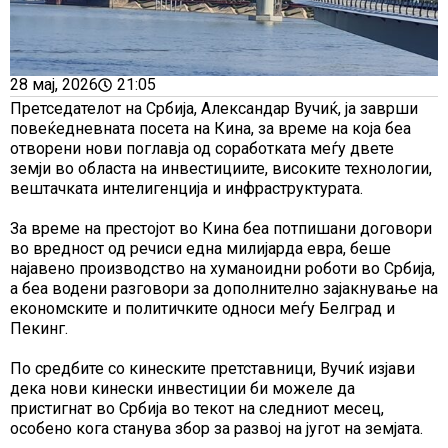
28 мај, 2026
21:05
Претседателот на Србија, Александар Вучиќ, ја заврши
повеќедневната посета на Кина, за време на која беа
отворени нови поглавја од соработката меѓу двете
земји во областа на инвестициите, високите технологии,
вештачката интелигенција и инфраструктурата.
За време на престојот во Кина беа потпишани договори
во вредност од речиси една милијарда евра, беше
најавено производство на хуманоидни роботи во Србија,
а беа водени разговори за дополнително зајакнување на
економските и политичките односи меѓу Белград и
Пекинг.
По средбите со кинеските претставници, Вучиќ изјави
дека нови кинески инвестиции би можеле да
пристигнат во Србија во текот на следниот месец,
особено кога станува збор за развој на југот на земјата.