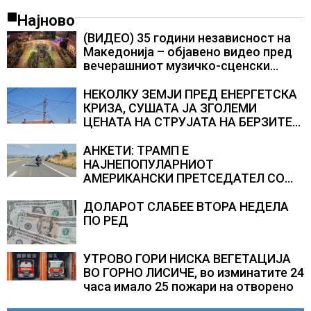
Најново
(ВИДЕО) 35 години независност на
Македонија – објавено видео пред
вечерашниот музичко-сценски
спектакл во Охрид
НЕКОЛКУ ЗЕМЈИ ПРЕД ЕНЕРГЕТСКА
КРИЗА, СУШАТА ЈА ЗГОЛЕМИ
ЦЕНАТА НА СТРУЈАТА НА БЕРЗИТЕ
НА НАД 700 ЕВРА ЗА МЕГАВАТ-ЧАС
АНКЕТИ: ТРАМП Е
НАЈНЕПОПУЛАРНИОТ
АМЕРИКАНСКИ ПРЕТСЕДАТЕЛ СО
ВТОР МАНДАТ, тој не ги признава
резултатите од последните анкети
ДОЛАРОТ СЛАБЕЕ ВТОРА НЕДЕЛА
ПО РЕД
УТРОВО ГОРИ НИСКА ВЕГЕТАЦИЈА
ВО ГОРНО ЛИСИЧЕ, во изминатите 24
часа имало 25 пожари на отворено