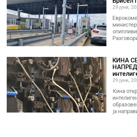
Брисел 
29 јуни, 2
Еврокоме
министер 
опипливи 
Разговор
КИНА С
НАПРЕДН
интелиг
образов
29 јуни, 2
Кина отк
интелиген
образовен
ја направ