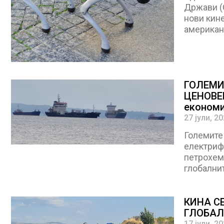
Држави (
нови кине
американ
ГОЛЕМИ
ЦЕНОВЕН
економи
27 јули, 2
Големите 
електриф
петрохем
глобалнит
КИНА С
ГЛОБАЛ
17 јули, 2