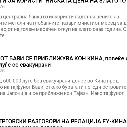
И И ЈА КОРИСТИ НИСКАТА ЦЕНА НА ЗЛАТОТО
026
 централна банка го искористи падот на цените на
те метали на глобалните пазари минатиот месец за д
војот најголем месечен откуп на злато оваа година. 
те
ОТ БАВИ СЕ ПРИБЛИЖУВА КОН КИНА, повеќе 
луѓе се евакуирани
026
 600.000 луѓе беа евакуирани денес во Кина пред
 на тајфунот Бави, откако бурата ги погоди островите
на Јапонија и се приближи кон Тајван. Иако тајфунот
ТРГОВСКИ РАЗГОВОРИ НА РЕЛАЦИЈА ЕУ-КИНА