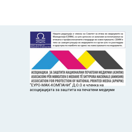
“ЕУРО-МАК-КОМПАНИ” Д.О.О е членка на
асоцијацијата за заштита на печатени медиуми