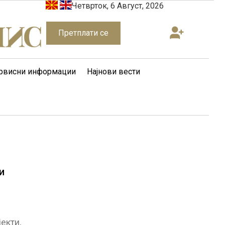
Четврток, 6 Август, 2026
Претплати се
рвисни информации
Најнови вести
и
екти,