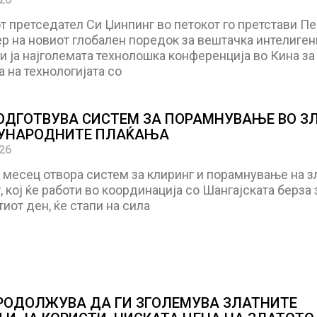
 претседател Си Џинпинг во петокот го претстави Пе
р на новиот глобален поредок за вештачка интелигенц
и ја најголемата технолошка конференција во Кина за
 на технологијата со
ОДГОТВУВА СИСТЕМ ЗА ПОРАМНУВАЊЕ ВО З
УНАРОДНИТЕ ПЛАЌАЊА
026
 месец отвора систем за клиринг и порамнување на з
, кој ќе работи во координација со Шангајската берза 
тиот ден, ќе стапи на сила
РОДОЛЖУВА ДА ГИ ЗГОЛЕМУВА ЗЛАТНИТЕ