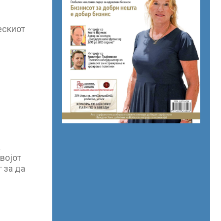
ескиот
а
војот
 за да