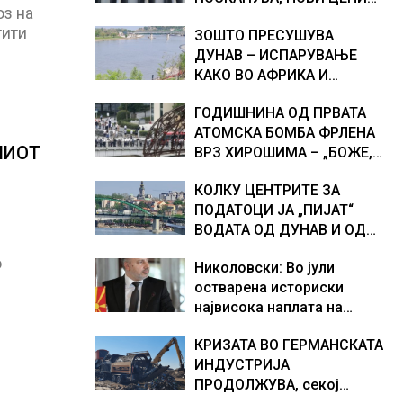
оз на
НА ГОРИВАТА
тити
ЗОШТО ПРЕСУШУВА
ДУНАВ – ИСПАРУВАЊЕ
КАКО ВО АФРИКА И
НАМАЛЕН ДОТОК НА
ГОДИШНИНА ОД ПРВАТА
ВОДА, објаснување на
АТОМСКА БОМБА ФРЛЕНА
хидрогеолог од Србија
НИОТ
ВРЗ ХИРОШИМА – „БОЖЕ,
ШТО НАПРАВИВМЕ“, како
КОЛКУ ЦЕНТРИТЕ ЗА
дел од екипажот во
ПОДАТОЦИ ЈА „ПИЈАТ“
авионот „Енола Геј“ и
ВОДАТА ОД ДУНАВ И ОД
учесниците во
ЕВРОПСКИТЕ РЕКИ,
бомбардирањето го
о
Николовски: Во јули
Германија е лидер во
доживуваа овој настан
остварена историски
Европа по бројот на
што го промени текот на
највисока наплата на
изградени центри за
историјата
приходи од над 14
податоци
КРИЗАТА ВО ГЕРМАНСКАТА
милијарди денари –
ИНДУСТРИЈА
изградивме систем што
ПРОДОЛЖУВА, секој
испорачува резултати