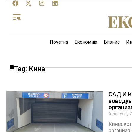
Почетна
Економија
Бизнис
Ин
Tag: Кина
САД И К
воведув
организ
5 август, 
Кинескот
организац