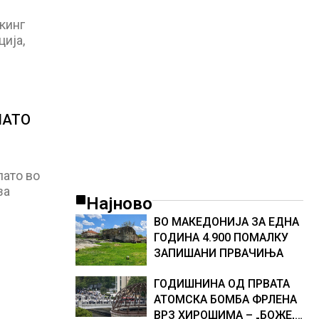
месец исчезнуваат 15.000
работни места
кинг
ија,
ЛАТО
лато во
за
Најново
ВО МАКЕДОНИЈА ЗА ЕДНА
ГОДИНА 4.900 ПОМАЛКУ
ЗАПИШАНИ ПРВАЧИЊА
ГОДИШНИНА ОД ПРВАТА
АТОМСКА БОМБА ФРЛЕНА
ВРЗ ХИРОШИМА – „БОЖЕ,