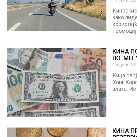
Кинескиот
како лиде
користејќ
промоција
КИНА П
ВО МЕЃ
15 јули, 2
Кина овој
Хонг Конг
злато. Ис
КИНА П