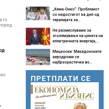
ШТО НАПРАВИВМЕ“, како
„Хема-Онко“: Проблемот
дел од екипажот во
со недостигот на дел од
авионот „Енола Геј“ и
а го
терапијата за
учесниците во
Според
онколошките пациенти во
бомбардирањето го
Не размислуваме за
моментот е надминат
доживуваа овој настан
зголемување на цената на
што го промени текот на
електричната енергија,
историјата
вели Мицкоски
од
Мицкоски: Македонските
аеродроми се
најбрзорастечки во
регионот
 во
ПРЕТПЛАТИ СЕ
,