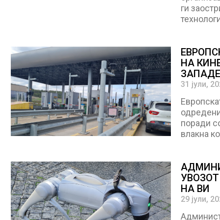
ги заостр
технологи
ЕВРОПС
НА КИН
ЗАПАДЕН
евтинио
31 јули, 2
Европскат
одредени
поради с
влакна ко
АДМИНИ
УВОЗОТ
НА ВИ
29 јули, 2
Админист