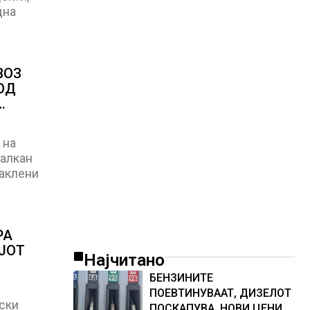
дна
ВОЗ
ОД
 на
Балкан
аклени
РА
ЈОТ
Најчитано
БЕНЗИНИТЕ
ПОЕВТИНУВААТ, ДИЗЕЛОТ
ски
ПОСКАПУВА, НОВИ ЦЕНИ