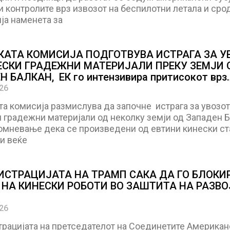
и контролите врз извозот на беспилотни летала и сро
ја наменета за
КАТА КОМИСИЈА ПОДГОТВУВА ИСТРАГА ЗА У
ЕСКИ ГРАДЕЖНИ МАТЕРИЈАЛИ ПРЕКУ ЗЕМЈИ 
 БАЛКАН, ЕК го интензивира притисокот врз
т кинески увоз
026
а комисија размислува да започне истрага за увозот
 градежни материјали од неколку земји од Западен 
омневање дека се произведени од евтини кинески ст
и веќе
СТРАЦИЈАТА НА ТРАМП САКА ДА ГО БЛОКИ
 НА КИНЕСКИ РОБОТИ ВО ЗАШТИТА НА РАЗВО
026
рацијата на претседателот на Соединетите Американ