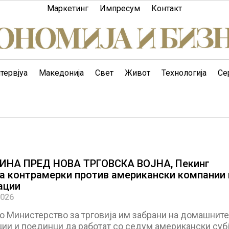
Маркетинг
Импресум
Контакт
тервјуа
Македонија
Свет
Живот
Технологија
Се
ИНА ПРЕД НОВА ТРГОВСКА ВОЈНА, Пекинг
а контрамерки против американски компании 
ации
2026
о Министерство за трговија им забрани на домашните
ии и поединци да работат со седум американски субј