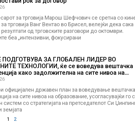
постави рок за договор
026
сарот за трговија Марош Шефчович се сретна со кин
за трговија Ванг Вентао во Брисел, велејќи дека сака
резултати од трговските разговори до октомври.
ите беа „интензивни, фокусирани
Е ПОДГОТВУВА ЗА ГЛОБАЛЕН ЛИДЕР ВО
ИТЕ ТЕХНОЛОГИИ, ќе се воведува вештачка
енција како задолжителна на сите нивоа на
ание
026
ри официјален државен план за воведување вештачк
ција на сите нивоа на образование, усогласувајќи го с
 систем со стратегијата на претседателот Си Џинпинг
и земјата
1
2