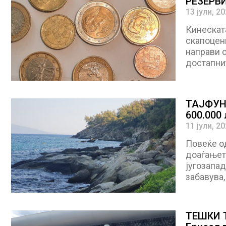
РЕЗЕРВ
13 јули, 2
Кинеската
скапоцени
направи с
достапни
ТАЈФУН
600.000 
11 јули, 2
Повеќе од
доаѓањето
југозапад
забавува,
ТЕШКИ 