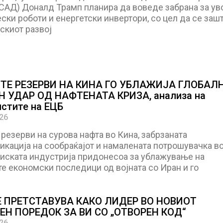
САД) Доналд Трамп планира да воведе забрана за ув
ски роботи и енергетски инвертори, со цел да се заш
скиот развој
ТЕ РЕЗЕРВИ НА КИНА ГО УБЛАЖИЈА ГЛОБАЛ
 УДАР ОД НАФТЕНАТА КРИЗА, анализа на
стите на ЕЦБ
026
резерви на сурова нафта во Кина, забрзаната
икација на сообраќајот и намалената потрошувачка в
иската индустрија придонесоа за ублажување на
е економски последици од војната со Иран и го
Е ПРЕТСТАВУВА КАКО ЛИДЕР ВО НОВИОТ
ЕН ПОРЕДОК ЗА ВИ СО „ОТВОРЕН КОД“
026