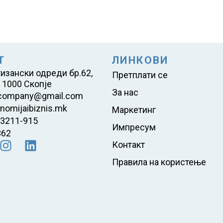
Т
ЛИНКОВИ
тизански одреди бр.62,
Претплати се
 1000 Скопје
За нас
company@gmail.com
nomijaibiznis.mk
Маркетинг
23211-915
Импресум
362
Контакт
Правила на користење