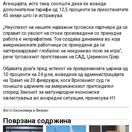
Агенцијата, исто така, соопшти дека ќе воведе
дополнителни тарифи од 12,5 проценти за преостанатите
45 земји што ги истражува.
„Неуспехот на нашите најважни трговски партнери да се
справат со увозот на стоки произведени со принудна
работа е неприфатлив. Тоа создава динамика во која
американските работници се принудени да се
натпреваруваат глобално на нееднакво поле за игра“,
рече трговскиот претставник на САД, Џејмисон Грир.
Објавата доаѓа пред истекот на привремената царина од
10 проценти на 24 јули, воведена од администрацијата
на Трамп на 20 февруари, кога Врховниот суд ги
поништи царините на американскиот претседател
според Законот за меѓународни економски
овластувања во вонредни ситуации, пренесува Н1.
Фото Економија и бизнис
Поврзана содржина