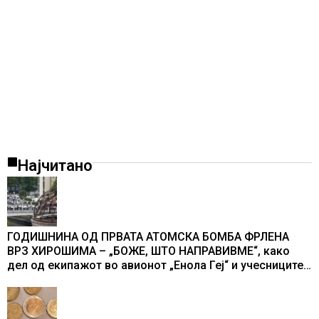
Најчитано
ГОДИШНИНА ОД ПРВАТА АТОМСКА БОМБА ФРЛЕНА
ВРЗ ХИРОШИМА – „БОЖЕ, ШТО НАПРАВИВМЕ“, како
дел од екипажот во авионот „Енола Геј“ и учесниците
во бомбардирањето го доживуваа овој настан што го
промени текот на историјата