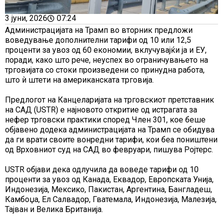
3 јуни, 2026
07:24
Администрацијата на Трамп во вторник предложи
воведување дополнителни тарифи од 10 или 12,5
проценти за увоз од 60 економии, вклучувајќи ја и ЕУ,
поради, како што рече, неуспех во ограничувањето на
трговијата со стоки произведени со принудна работа,
што ѝ штети на американската трговија.
Предлогот на Канцеларијата на трговскиот претставник
на САД (USTR) е најновото откритие од истрагата за
нефер трговски практики според Член 301, кое беше
објавено додека администрацијата на Трамп се обидува
да ги врати своите вонредни тарифи, кои беа поништени
од Врховниот суд на САД во февруари, пишува Ројтерс.
USTR објави дека одлучила да воведе тарифи од 10
проценти за увоз од Канада, Еквадор, Европската Унија,
Индонезија, Мексико, Пакистан, Аргентина, Бангладеш,
Камбоџа, Ел Салвадор, Гватемала, Индонезија, Малезија,
Тајван и Велика Британија.