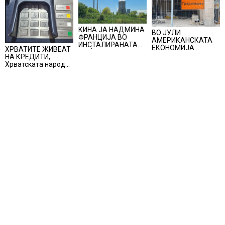
КИНА ЈА НАДМИНА
ВО ЈУЛИ
ФРАНЦИЈА ВО
АМЕРИКАНСКАТА
ИНСТАЛИРАНАТА
ЕКОНОМИЈА
ХРВАТИТЕ ЖИВЕАТ
МОЌНОСТ НА
НЕОЧЕКУВАНО
НА КРЕДИТИ,
НУКЛЕАРНИТЕ
ИЗГУБИ 23.000
Хрватската народна
ЦЕНТРАЛИ
РАБОТНИ МЕСТА
банка ги заострува
правилата за
кредитирање и
предупредува на
зголемени ризици
во финансискиот
систем