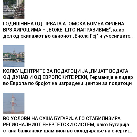
ГОДИШНИНА ОД ПРВАТА АТОМСКА БОМБА ФРЛЕНА
ВРЗ ХИРОШИМА – „БОЖЕ, ШТО НАПРАВИВМЕ“, како
дел од екипажот во авионот „Енола Геј“ и учесниците
во бомбардирањето го доживуваа овој настан што го
промени текот на историјата
КОЛКУ ЦЕНТРИТЕ ЗА ПОДАТОЦИ ЈА „ПИЈАТ“ ВОДАТА
ОД ДУНАВ И ОД ЕВРОПСКИТЕ РЕКИ, Германија е лидер
во Европа по бројот на изградени центри за податоци
ВО УСЛОВИ НА СУША БУГАРИЈА ГО СТАБИЛИЗИРА
РЕГИОНАЛНИОТ ЕНЕРГЕТСКИ СИСТЕМ, како Бугарија
стана балкански шампион во складирање на енергија
од батерии