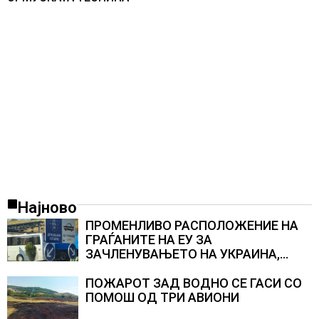
Најново
ПРОМЕНЛИВО РАСПОЛОЖЕНИЕ НА
ГРАЃАНИТЕ НА ЕУ ЗА
ЗАЧЛЕНУВАЊЕТО НА УКРАИНА,
изненадува каква е поддршката од
Полска, Франција и Германија
ПОЖАРОТ ЗАД ВОДНО СЕ ГАСИ СО
ПОМОШ ОД ТРИ АВИОНИ