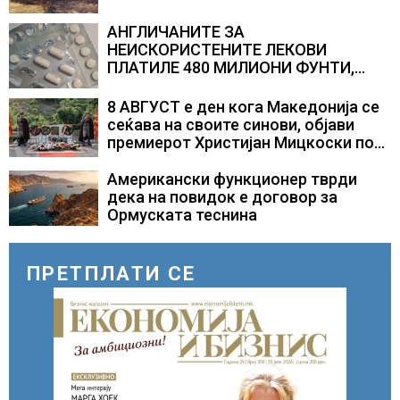
АНГЛИЧАНИТЕ ЗА
НЕИСКОРИСТЕНИТЕ ЛЕКОВИ
ПЛАТИЛЕ 480 МИЛИОНИ ФУНТИ,
повик до пациентите да бараат
само лекови што навистина им се
8 АВГУСТ е ден кога Македонија се
потребни
сеќава на своите синови, објави
премиерот Христијан Мицкоски по
повод 25 годишнината од
загинувањето на десетмината
Американски функционер тврди
прилепски бранители
дека на повидок е договор за
Ормуската теснина
ПРЕТПЛАТИ СЕ