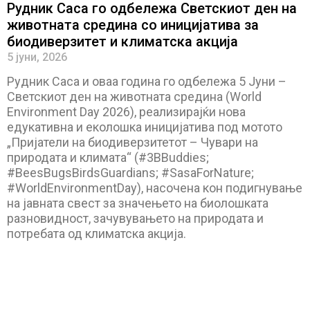
Рудник Саса го одбележа Светскиот ден на
животната средина со иницијатива за
биодиверзитет и климатска акција
5 јуни, 2026
Рудник Саса и оваа година го одбележа 5 Јуни –
Светскиот ден на животната средина (World
Environment Day 2026), реализирајќи нова
едукативна и еколошка иницијатива под мотото
„Пријатели на биодиверзитетот – Чувари на
природата и климата“ (#3BBuddies;
#BeesBugsBirdsGuardians; #SasaForNature;
#WorldEnvironmentDay), насочена кон подигнување
на јавната свест за значењето на биолошката
разновидност, зачувувањето на природата и
потребата од климатска акција.