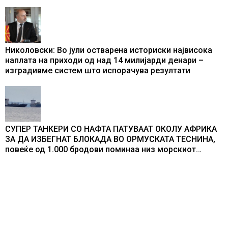
Николовски: Во јули остварена историски највисока
наплата на приходи од над 14 милијарди денари –
изградивме систем што испорачува резултати
СУПЕР ТАНКЕРИ СО НАФТА ПАТУВААТ ОКОЛУ АФРИКА
ЗА ДА ИЗБЕГНАТ БЛОКАДА ВО ОРМУСКАТА ТЕСНИНА,
повеќе од 1.000 бродови поминаа низ морскиот
премин со помош на американската војска