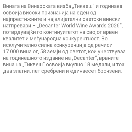
Вината на Винарската визба „Тиквеш“ и годинава
освоија високи признанија на еден од
најпрестижните и највлијателни светски вински
натпревари – „Decanter World Wine Awards 2026“,
потврдувајќи го континуитетот на својот врвен
квалитет и меѓународна конкурентност. Во
исклучително силна конкуренција од речиси
17.000 вина од 58 земји од светот, кои учествуваа
на годинешното издание на „Decanter“, врвните
вина на „Тиквеш“ освоија вкупно 18 медали, и тоа:
два златни, пет сребрени и единаесет бронзени.