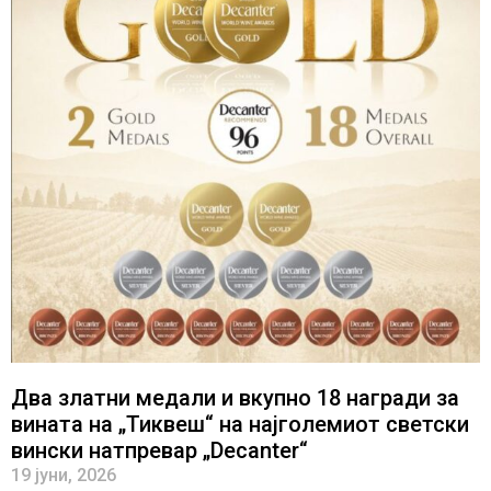
Два златни медали и вкупно 18 награди за
вината на „Тиквеш“ на најголемиот светски
вински натпревар „Decanter“
19 јуни, 2026