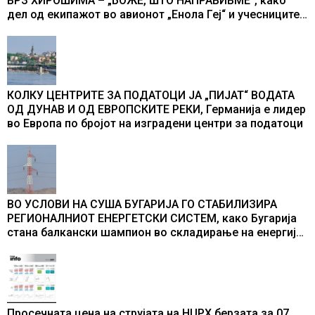
ВРЗ ХИРОШИМА – „БОЖЕ, ШТО НАПРАВИВМЕ“, како
дел од екипажот во авионот „Енола Геј“ и учесниците
во бомбардирањето го доживуваа овој настан што го
промени текот на историјата
КОЛКУ ЦЕНТРИТЕ ЗА ПОДАТОЦИ ЈА „ПИЈАТ“ ВОДАТА
ОД ДУНАВ И ОД ЕВРОПСКИТЕ РЕКИ, Германија е лидер
во Европа по бројот на изградени центри за податоци
ВО УСЛОВИ НА СУША БУГАРИЈА ГО СТАБИЛИЗИРА
РЕГИОНАЛНИОТ ЕНЕРГЕТСКИ СИСТЕМ, како Бугарија
стана балкански шампион во складирање на енергија
од батерии
Просечната цена на струјата на HUPX берзата за 07