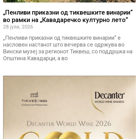
„Пенливи приказни од тиквешките винарии“
во рамки на „Кавадаречко културно лето“
28 јули, 2026
„Пенливи приказни од тиквешките винарии” е
насловен настанот што вечерва се одржува во
Вински музеј за регионот Тиквеш, со поддршка на
Општина Кавадарци, а во