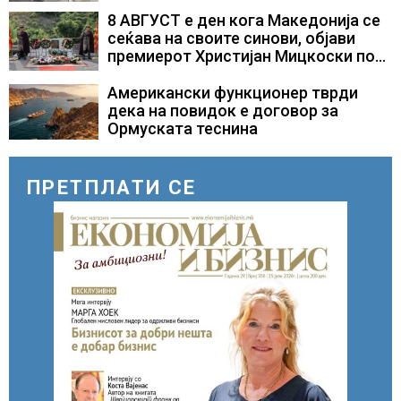
само лекови што навистина им се
8 АВГУСТ е ден кога Македонија се
потребни
сеќава на своите синови, објави
премиерот Христијан Мицкоски по
повод 25 годишнината од
загинувањето на десетмината
Американски функционер тврди
прилепски бранители
дека на повидок е договор за
Ормуската теснина
ПРЕТПЛАТИ СЕ