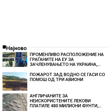
Најново
ПРОМЕНЛИВО РАСПОЛОЖЕНИЕ НА
ГРАЃАНИТЕ НА ЕУ ЗА
ЗАЧЛЕНУВАЊЕТО НА УКРАИНА,
изненадува каква е поддршката од
Полска, Франција и Германија
ПОЖАРОТ ЗАД ВОДНО СЕ ГАСИ СО
ПОМОШ ОД ТРИ АВИОНИ
АНГЛИЧАНИТЕ ЗА
НЕИСКОРИСТЕНИТЕ ЛЕКОВИ
ПЛАТИЛЕ 480 МИЛИОНИ ФУНТИ,
повик до пациентите да бараат