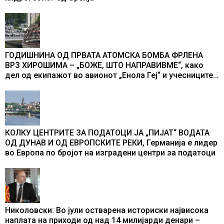
ГОДИШНИНА ОД ПРВАТА АТОМСКА БОМБА ФРЛЕНА
ВРЗ ХИРОШИМА – „БОЖЕ, ШТО НАПРАВИВМЕ“, како
дел од екипажот во авионот „Енола Геј“ и учесниците
во бомбардирањето го доживуваа овој настан што го
промени текот на историјата
КОЛКУ ЦЕНТРИТЕ ЗА ПОДАТОЦИ ЈА „ПИЈАТ“ ВОДАТА
ОД ДУНАВ И ОД ЕВРОПСКИТЕ РЕКИ, Германија е лидер
во Европа по бројот на изградени центри за податоци
Николовски: Во јули остварена историски највисока
наплата на приходи од над 14 милијарди денари –