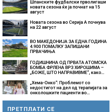
Шпанските фудбалски прволигаши
новата сезона ќе ја почнат на 15
август
Новата сезона во Серија А почнува
на 22 август
ВО МАКЕДОНИЈА ЗА ЕДНА ГОДИНА
4.900 ПОМАЛКУ ЗАПИШАНИ
ПРВАЧИЊА
ГОДИШНИНА ОД ПРВАТА АТОМСКА
БОМБА ФРЛЕНА ВРЗ ХИРОШИМА –
„БОЖЕ, ШТО НАПРАВИВМЕ“, како
дел од екипажот во авионот „Енола
Геј“ и учесниците во
„Хема-Онко“: Проблемот со
бомбардирањето го доживуваа овој
недостигот на дел од терапијата за
настан што го промени текот на
онколошките пациенти во
историјата
моментот е надминат
ПРЕТПЛАТИ СЕ