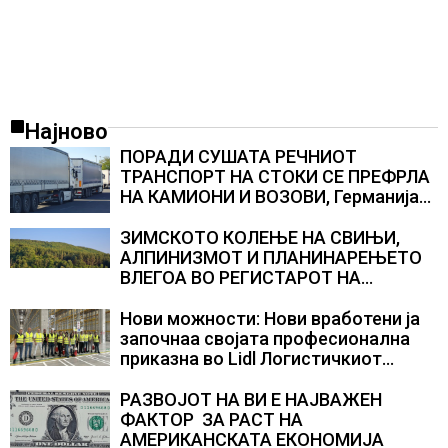
Најново
ПОРАДИ СУШАТА РЕЧНИОТ
ТРАНСПОРТ НА СТОКИ СЕ ПРЕФРЛА
НА КАМИОНИ И ВОЗОВИ, Германија
со итни мерки овозможува
камионџиите да возат и во недела
ЗИМСКОТО КОЛЕЊЕ НА СВИЊИ,
АЛПИНИЗМОТ И ПЛАНИНАРЕЊЕТО
ВЛЕГОА ВО РЕГИСТАРОТ НА
КУЛТУРНО НАСЛЕДСТВО НА
СЛОВЕНИЈА
Нови можности: Нови вработени ја
започнаа својата професионална
приказна во Lidl Логистичкиот
центар во Куманово
РАЗВОЈОТ НА ВИ Е НАЈВАЖЕН
ФАКТОР ЗА РАСТ НА
АМЕРИКАНСКАТА ЕКОНОМИЈА