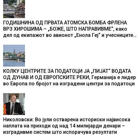
ГОДИШНИНА ОД ПРВАТА АТОМСКА БОМБА ФРЛЕНА
ВРЗ ХИРОШИМА – „БОЖЕ, ШТО НАПРАВИВМЕ“, како
дел од екипажот во авионот „Енола Геј“ и учесниците
во бомбардирањето го доживуваа овој настан што го
промени текот на историјата
КОЛКУ ЦЕНТРИТЕ ЗА ПОДАТОЦИ ЈА „ПИЈАТ“ ВОДАТА
ОД ДУНАВ И ОД ЕВРОПСКИТЕ РЕКИ, Германија е лидер
во Европа по бројот на изградени центри за податоци
Николовски: Во јули остварена историски највисока
наплата на приходи од над 14 милијарди денари –
изградивме систем што испорачува резултати