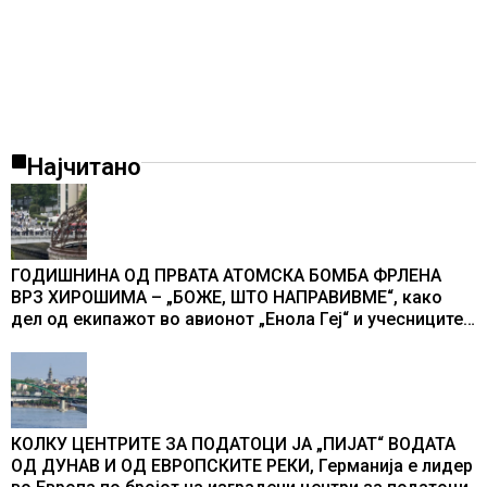
Најчитано
ГОДИШНИНА ОД ПРВАТА АТОМСКА БОМБА ФРЛЕНА
ВРЗ ХИРОШИМА – „БОЖЕ, ШТО НАПРАВИВМЕ“, како
дел од екипажот во авионот „Енола Геј“ и учесниците
во бомбардирањето го доживуваа овој настан што го
промени текот на историјата
КОЛКУ ЦЕНТРИТЕ ЗА ПОДАТОЦИ ЈА „ПИЈАТ“ ВОДАТА
ОД ДУНАВ И ОД ЕВРОПСКИТЕ РЕКИ, Германија е лидер