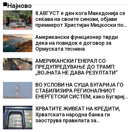
Најново
8 АВГУСТ е ден кога Македонија се
сеќава на своите синови, објави
премиерот Христијан Мицкоски по
повод 25 годишнината од
загинувањето на десетмината
Американски функционер тврди
прилепски бранители
дека на повидок е договор за
Ормуската теснина
АМЕРИКАНСКИ ГЕНЕРАЛ СО
ПРЕДУПРЕДУВАЊЕ ДО ТРАМП:
„ВОЈНАТА НЕ ДАВА РЕЗУЛТАТИ“
ВО УСЛОВИ НА СУША БУГАРИЈА ГО
СТАБИЛИЗИРА РЕГИОНАЛНИОТ
ЕНЕРГЕТСКИ СИСТЕМ, како Бугарија
стана балкански шампион во
складирање на енергија од батерии
ХРВАТИТЕ ЖИВЕАТ НА КРЕДИТИ,
Хрватската народна банка ги
заострува правилата за
кредитирање и предупредува на