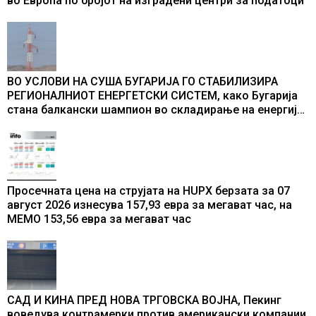
во Европа по бројот на изградени центри за податоци
ВО УСЛОВИ НА СУША БУГАРИЈА ГО СТАБИЛИЗИРА
РЕГИОНАЛНИОТ ЕНЕРГЕТСКИ СИСТЕМ, како Бугарија
стана балкански шампион во складирање на енергија
од батерии
Просечната цена на струјата на HUPX берзата за 07
август 2026 изнесува 157,93 евра за мегават час, на
МЕМО 153,56 евра за мегават час
САД И КИНА ПРЕД НОВА ТРГОВСКА ВОЈНА, Пекинг
воведува контрамерки против американски компании