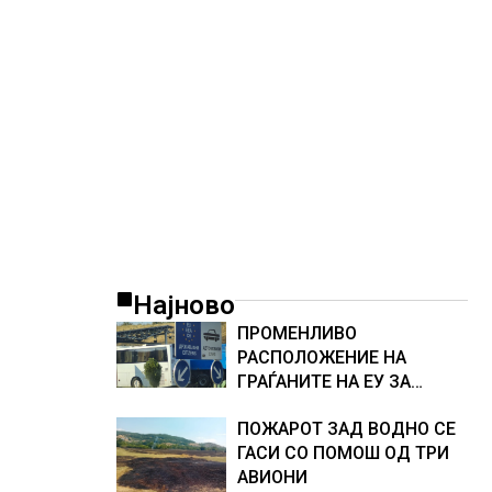
ТЕСНИНА
Најново
ПРОМЕНЛИВО
РАСПОЛОЖЕНИЕ НА
ГРАЃАНИТЕ НА ЕУ ЗА
ЗАЧЛЕНУВАЊЕТО НА
ПОЖАРОТ ЗАД ВОДНО СЕ
УКРАИНА, изненадува
ГАСИ СО ПОМОШ ОД ТРИ
каква е поддршката од
АВИОНИ
Полска, Франција и