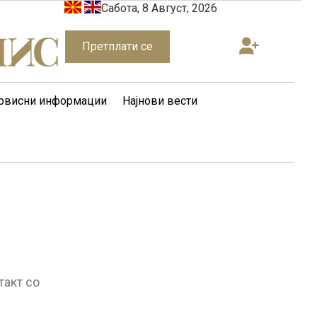
Сабота, 8 Август, 2026
Претплати се
рвисни информации
Најнови вести
такт со