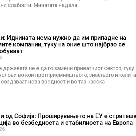
ни слабости: Минатата недела
и: Иднината нема нужно да им припадне на
ите компании, туку на оние што најбрзо се
обуваат
6
а државата не е да го замени приватниот сектор, туку
услови во кои претприемништвото, знаењето и капита
создаваат нова вредност и во таа насока
и од Софија: Проширувањето на ЕУ е стратеш
ција во безбедноста и стабилноста на Европа
026