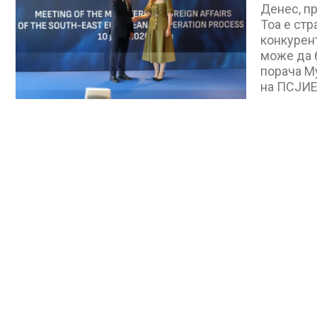
Денес, п
Тоа е стр
конкурент
може да б
порача М
на ПСЈИЕ