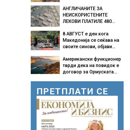
Германија
АНГЛИЧАНИТЕ ЗА
НЕИСКОРИСТЕНИТЕ
ЛЕКОВИ ПЛАТИЛЕ 480
МИЛИОНИ ФУНТИ, повик
8 АВГУСТ е ден кога
до пациентите да бараат
Македонија се сеќава на
само лекови што
своите синови, објави
навистина им се потребни
премиерот Христијан
Американски функционер
Мицкоски по повод 25
тврди дека на повидок е
годишнината од
договор за Ормуската
загинувањето на
теснина
десетмината прилепски
бранители
ПРЕТПЛАТИ СЕ