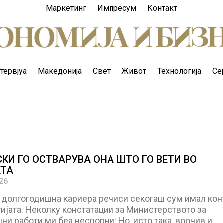
Маркетинг
Импресум
Контакт
тервјуа
Македонија
Свет
Живот
Технологија
Се
КИ ГО ОСТВАРУВА ОНА ШТО ГО ВЕТИ ВО
ТА
026
а долгогодишна кариера речиси секогаш сум имал кон
ијата. Неколку констатации за Министерството за
и работи ми беа неспорни: Но, исто така, воочив и