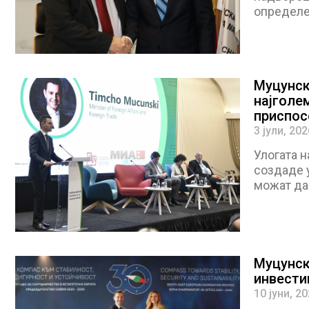
определе
Муцунск
најголем
приспос
3 јули, 202
Улогата н
создаде 
можат да 
Муцунск
инвести
10 јуни, 2