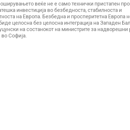
роширувањето веќе не е само технички пристапен про
атешка инвестиција во безбедноста, стабилноста и
носта на Европа. Безбедна и просперитетна Европа н
иде целосна без целосна интеграција на Западен Бал
уцунски на состанокот на министрите за надворешни 
 во Софија.