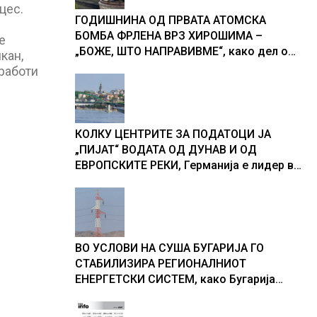
цес.
ГОДИШНИНА ОД ПРВАТА АТОМСКА
БОМБА ФРЛЕНА ВРЗ ХИРОШИМА –
е
„БОЖЕ, ШТО НАПРАВИВМЕ“, како дел од
кан,
екипажот во авионот „Енола Геј“ и
работи
учесниците во бомбардирањето го
доживуваа овој настан што го промени
текот на историјата
КОЛКУ ЦЕНТРИТЕ ЗА ПОДАТОЦИ ЈА
„ПИЈАТ“ ВОДАТА ОД ДУНАВ И ОД
ЕВРОПСКИТЕ РЕКИ, Германија е лидер во
Европа по бројот на изградени центри за
податоци
ВО УСЛОВИ НА СУША БУГАРИЈА ГО
СТАБИЛИЗИРА РЕГИОНАЛНИОТ
ЕНЕРГЕТСКИ СИСТЕМ, како Бугарија
стана балкански шампион во
складирање на енергија од батерии