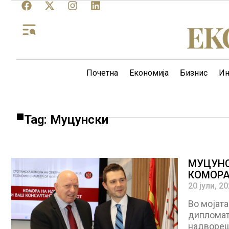
Почетна
Економија
Бизнис
Ин
Tag: Муцунски
МУЦУНС
КОМОРА
20 јули, 2
Во мојат
дипломат
надворешн