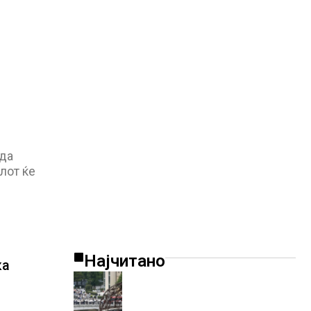
 да
лот ќе
Најчитано
ка