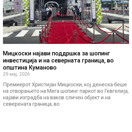
Мицкоски најави поддршка за шопинг
инвестиција и на северната граница, во
општина Куманово
29 мај, 2026
Премиерот Христијан Мицкоски, кој денеска беше
на отворањето на Мега шопинг паркот во Гевгелија,
најави изградба на ваков сличен објект и на
северената граница, во