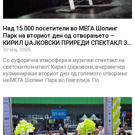
Над 15.000 посетители во МЕГА Шопинг
Парк на вториот ден од отворањето –
КИРИЛ ЏАЈКОВСКИ ПРИРЕДИ СПЕКТАКЛ ЗА
ПАМЕТЕЊЕ
30 мај, 2026
Со еуфорична атмосфера и музички спектакл на
светски познатиот Кирил Џајковски, вчеравечер
кулминираше вториот ден од големото отворање
на МЕГА Шопинг Парк во Гевгелија. По