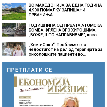
ВО МАКЕДОНИЈА ЗА ЕДНА ГОДИНА
4.900 ПОМАЛКУ ЗАПИШАНИ
ПРВАЧИЊА
ГОДИШНИНА ОД ПРВАТА АТОМСКА
БОМБА ФРЛЕНА ВРЗ ХИРОШИМА –
„БОЖЕ, ШТО НАПРАВИВМЕ“, како
дел од екипажот во авионот „Енола
Геј“ и учесниците во
„Хема-Онко“: Проблемот со
бомбардирањето го доживуваа овој
недостигот на дел од терапијата за
настан што го промени текот на
онколошките пациенти во
историјата
моментот е надминат
ПРЕТПЛАТИ СЕ