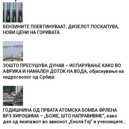
БЕНЗИНИТЕ ПОЕВТИНУВААТ, ДИЗЕЛОТ ПОСКАПУВА,
НОВИ ЦЕНИ НА ГОРИВАТА
ЗОШТО ПРЕСУШУВА ДУНАВ – ИСПАРУВАЊЕ КАКО ВО
АФРИКА И НАМАЛЕН ДОТОК НА ВОДА, објаснување на
хидрогеолог од Србија
ГОДИШНИНА ОД ПРВАТА АТОМСКА БОМБА ФРЛЕНА
ВРЗ ХИРОШИМА – „БОЖЕ, ШТО НАПРАВИВМЕ“, како
дел од екипажот во авионот „Енола Геј“ и учесниците
во бомбардирањето го доживуваа овој настан што го