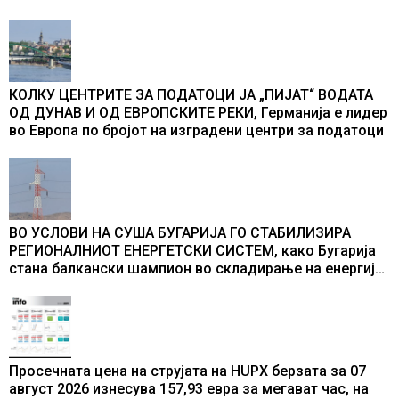
во бомбардирањето го доживуваа овој настан што го
промени текот на историјата
КОЛКУ ЦЕНТРИТЕ ЗА ПОДАТОЦИ ЈА „ПИЈАТ“ ВОДАТА
ОД ДУНАВ И ОД ЕВРОПСКИТЕ РЕКИ, Германија е лидер
во Европа по бројот на изградени центри за податоци
ВО УСЛОВИ НА СУША БУГАРИЈА ГО СТАБИЛИЗИРА
РЕГИОНАЛНИОТ ЕНЕРГЕТСКИ СИСТЕМ, како Бугарија
стана балкански шампион во складирање на енергија
од батерии
Просечната цена на струјата на HUPX берзата за 07
август 2026 изнесува 157,93 евра за мегават час, на