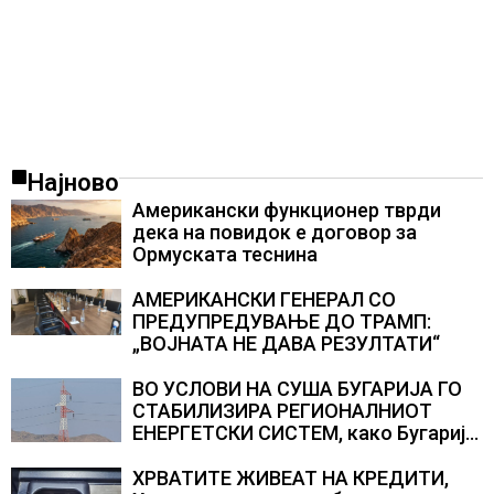
Најново
Американски функционер тврди
дека на повидок е договор за
Ормуската теснина
АМЕРИКАНСКИ ГЕНЕРАЛ СО
ПРЕДУПРЕДУВАЊЕ ДО ТРАМП:
„ВОЈНАТА НЕ ДАВА РЕЗУЛТАТИ“
ВО УСЛОВИ НА СУША БУГАРИЈА ГО
СТАБИЛИЗИРА РЕГИОНАЛНИОТ
ЕНЕРГЕТСКИ СИСТЕМ, како Бугарија
стана балкански шампион во
складирање на енергија од батерии
ХРВАТИТЕ ЖИВЕАТ НА КРЕДИТИ,