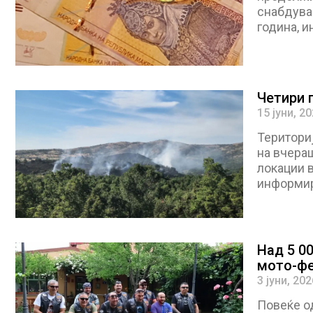
снабдува
година, 
Четири 
15 јуни, 2
Територи
на вчера
локации в
информир
Над 5 0
мото-фе
3 јуни, 202
Повеќе од