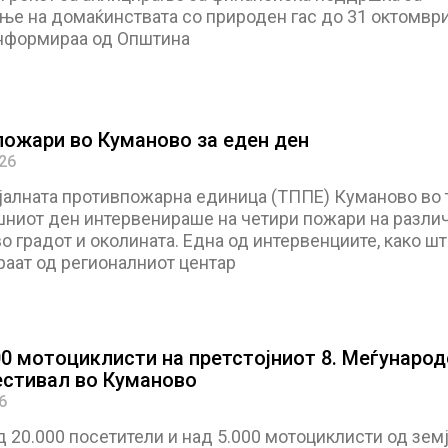
ње на домаќинствата со природен гас до 31 октомвр
информираа од Општина
пожари во Куманово за еден ден
026
јалната противпожарна единица (ТППЕ) Куманово во 
шниот ден интервенираше на четири пожари на разли
о градот и околината. Една од интервенциите, како шт
аат од регионалниот центар
00 мотоциклисти на претстојниот 8. Меѓународ
стивал во Куманово
6
 20.000 посетители и над 5.000 мотоциклисти од земј