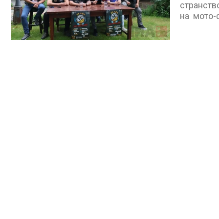
странств
на мото-ф