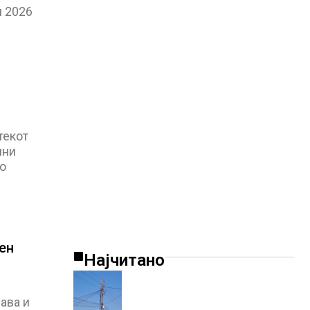
и 2026
текот
чни
о
ен
Најчитано
ава и