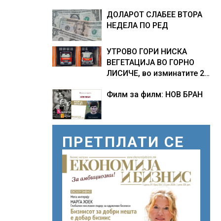
ПРЕТСЕДАТЕЛ СО ВТОР
ДОЛАРОТ СЛАБЕЕ ВТОРА
МАНДАТ, тој не ги
НЕДЕЛА ПО РЕД
признава резултатите од
последните анкети
УТРОВО ГОРИ НИСКА
ВЕГЕТАЦИЈА ВО ГОРНО
ЛИСИЧЕ, во изминатите 24
часа имало 25 пожари на
Филм за филм: НОВ БРАН
отворено
ПРЕТПЛАТИ СЕ