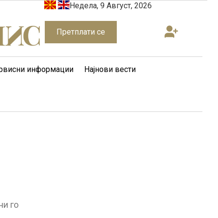
Недела, 9 Август, 2026
Претплати се
рвисни информации
Најнови вести
ни го