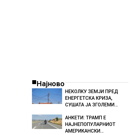
ТЕСНИНА
Најново
НЕКОЛКУ ЗЕМЈИ ПРЕД
ЕНЕРГЕТСКА КРИЗА,
СУШАТА ЈА ЗГОЛЕМИ
ЦЕНАТА НА СТРУЈАТА НА
АНКЕТИ: ТРАМП Е
БЕРЗИТЕ НА НАД 700 ЕВРА
НАЈНЕПОПУЛАРНИОТ
ЗА МЕГАВАТ-ЧАС
АМЕРИКАНСКИ