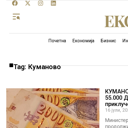
Почетна
Економија
Бизнис
Ин
Tag: Куманово
КУМАНО
55.000 
приклуч
16 јули, 2
Министер
продолжи