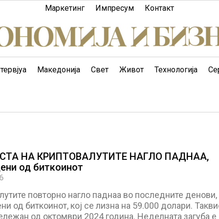
Маркетинг
Импресум
Контакт
тервјуа
Македонија
Свет
Живот
Технологија
Се
СТА НА КРИПТОВАЛУТИТЕ НАГЛО ПАДНАА,
ени од биткоинот
6
лутите повторно нагло паднаа во последните денови,
и од биткоинот, кој се лизна на 59.000 долари. Такви
ележан од октомври 2024 година. Неделната загуба е 