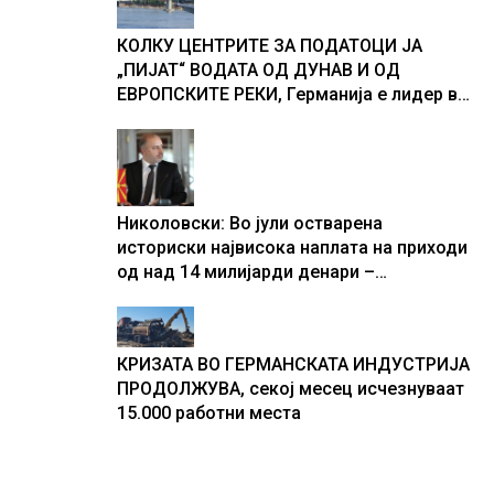
текот на историјата
КОЛКУ ЦЕНТРИТЕ ЗА ПОДАТОЦИ ЈА
„ПИЈАТ“ ВОДАТА ОД ДУНАВ И ОД
ЕВРОПСКИТЕ РЕКИ, Германија е лидер во
Европа по бројот на изградени центри за
податоци
Николовски: Во јули остварена
историски највисока наплата на приходи
од над 14 милијарди денари –
изградивме систем што испорачува
резултати
КРИЗАТА ВО ГЕРМАНСКАТА ИНДУСТРИЈА
ПРОДОЛЖУВА, секој месец исчезнуваат
15.000 работни места