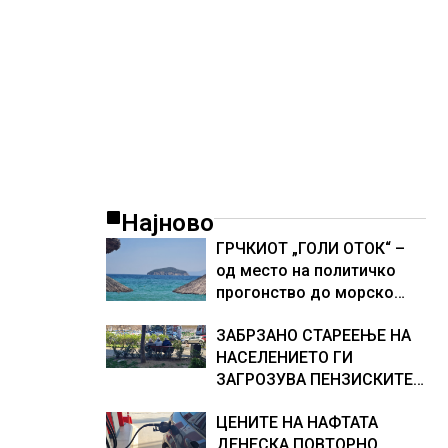
Најново
ГРЧКИОТ „ГОЛИ ОТОК“ –
од место на политичко
прогонство до морско
светилиште
ЗАБРЗАНО СТАРЕЕЊЕ НА
НАСЕЛЕНИЕТО ГИ
ЗАГРОЗУВА ПЕНЗИСКИТЕ
СИСТЕМИ ВО ЕВРОПА и
ЦЕНИТЕ НА НАФТАТА
долгорочниот економски
ДЕНЕСКА ПОВТОРНО
раст