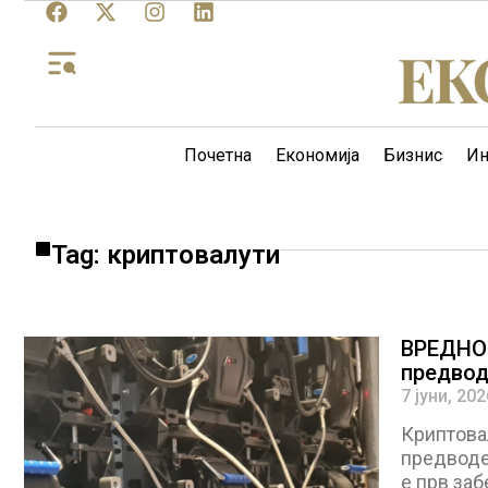
Почетна
Економија
Бизнис
Ин
Tag: криптовалути
ВРЕДНО
предвод
7 јуни, 202
Криптова
предводен
е прв заб