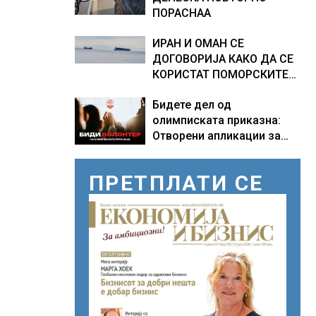
ПОРАСНАА
ИРАН И ОМАН СЕ
ДОГОВОРИЈА КАКО ДА СЕ
КОРИСТАТ ПОМОРСКИТЕ
КОРИДОРИ ЗА БРОДОВИТЕ
Бидете дел од
НИЗ ОРМУСКАТА ТЕСНИНА
олимписката приказна:
Отворени апликации за
волонтери за Игрите во
Лос Анџелес 2028
ПРЕТПЛАТИ СЕ