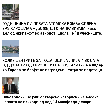
ГОДИШНИНА ОД ПРВАТА АТОМСКА БОМБА ФРЛЕНА
ВРЗ ХИРОШИМА – „БОЖЕ, ШТО НАПРАВИВМЕ“, како
дел од екипажот во авионот „Енола Геј“ и учесниците
во бомбардирањето го доживуваа овој настан што го
промени текот на историјата
КОЛКУ ЦЕНТРИТЕ ЗА ПОДАТОЦИ ЈА „ПИЈАТ“ ВОДАТА
ОД ДУНАВ И ОД ЕВРОПСКИТЕ РЕКИ, Германија е лидер
во Европа по бројот на изградени центри за податоци
Николовски: Во јули остварена историски највисока
наплата на приходи од над 14 милијарди денари –