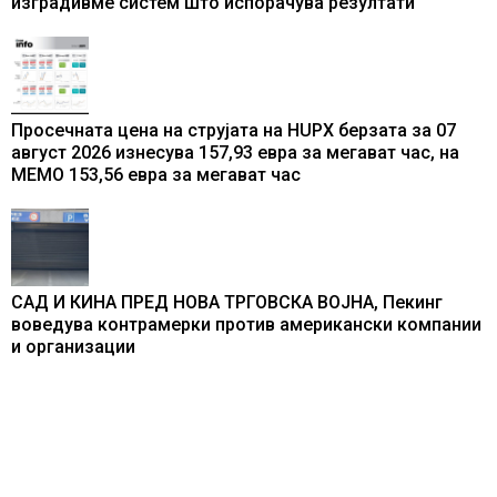
изградивме систем што испорачува резултати
Просечната цена на струјата на HUPX берзата за 07
август 2026 изнесува 157,93 евра за мегават час, на
МЕМО 153,56 евра за мегават час
САД И КИНА ПРЕД НОВА ТРГОВСКА ВОЈНА, Пекинг
воведува контрамерки против американски компании
и организации