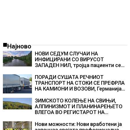
Најново
НОВИ СЕДУМ СЛУЧАИ НА
ИНФИЦИРАНИ СО ВИРУСОТ
ЗАПАДЕН НИЛ, тројца пациенти се
во критична состојба
ПОРАДИ СУШАТА РЕЧНИОТ
ТРАНСПОРТ НА СТОКИ СЕ ПРЕФРЛА
НА КАМИОНИ И ВОЗОВИ, Германија
со итни мерки овозможува
камионџиите да возат и во недела
ЗИМСКОТО КОЛЕЊЕ НА СВИЊИ,
АЛПИНИЗМОТ И ПЛАНИНАРЕЊЕТО
ВЛЕГОА ВО РЕГИСТАРОТ НА
КУЛТУРНО НАСЛЕДСТВО НА
СЛОВЕНИЈА
Нови можности: Нови вработени ја
започнаа својата професионална