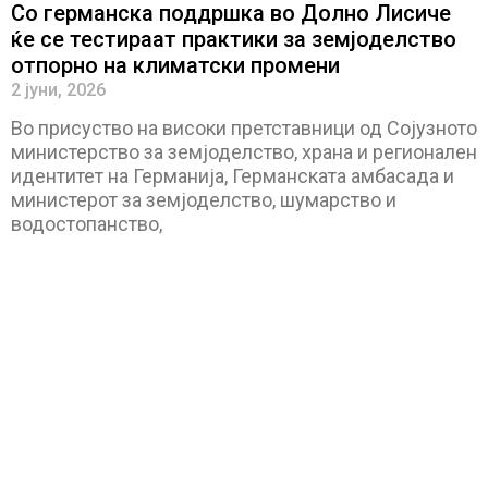
Со германска поддршка во Долно Лисиче
ќе се тестираат практики за земјоделство
отпорно на климатски промени
2 јуни, 2026
Во присуство на високи претставници од Сојузното
министерство за земјоделство, храна и регионален
идентитет на Германија, Германската амбасада и
министерот за земјоделство, шумарство и
водостопанство,