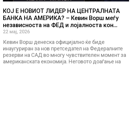
КОЈ Е НОВИОТ ЛИДЕР НА ЦЕНТРАЛНАТА
БАНКА НА АМЕРИКА? – Кевин Ворш меѓу
независноста на ФЕД и лојалноста кон
Трамп
22 мај, 2026
Кевин Ворш денеска официјално ќе биде
инаугуриран за нов претседател на Федералните
резерви на САД во многу чувствителен момент за
американската економија. Неговото доаѓање на