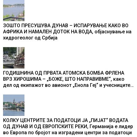
ЗОШТО ПРЕСУШУВА ДУНАВ – ИСПАРУВАЊЕ КАКО ВО
АФРИКА И НАМАЛЕН ДОТОК НА ВОДА, објаснување на
хидрогеолог од Србија
ГОДИШНИНА ОД ПРВАТА АТОМСКА БОМБА ФРЛЕНА
ВРЗ ХИРОШИМА – „БОЖЕ, ШТО НАПРАВИВМЕ“, како
дел од екипажот во авионот „Енола Геј“ и учесниците
во бомбардирањето го доживуваа овој настан што го
промени текот на историјата
КОЛКУ ЦЕНТРИТЕ ЗА ПОДАТОЦИ ЈА „ПИЈАТ“ ВОДАТА
ОД ДУНАВ И ОД ЕВРОПСКИТЕ РЕКИ, Германија е лидер
во Европа по бројот на изградени центри за податоци