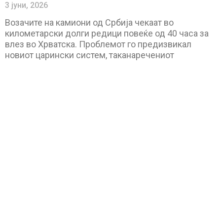
3 јуни, 2026
Возачите на камиони од Србија чекаат во
километарски долги редици повеќе од 40 часа за
влез во Хрватска. Проблемот го предизвикал
новиот царински систем, таканаречениот