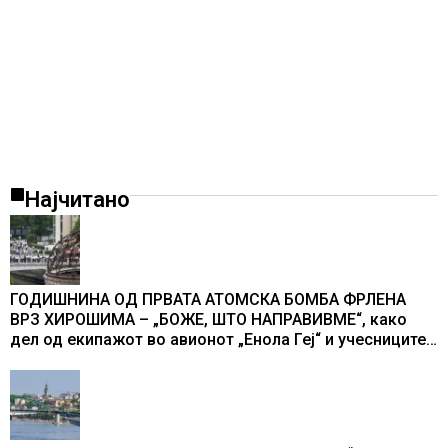
Најчитано
ГОДИШНИНА ОД ПРВАТА АТОМСКА БОМБА ФРЛЕНА
ВРЗ ХИРОШИМА – „БОЖЕ, ШТО НАПРАВИВМЕ“, како
дел од екипажот во авионот „Енола Геј“ и учесниците
во бомбардирањето го доживуваа овој настан што го
промени текот на историјата