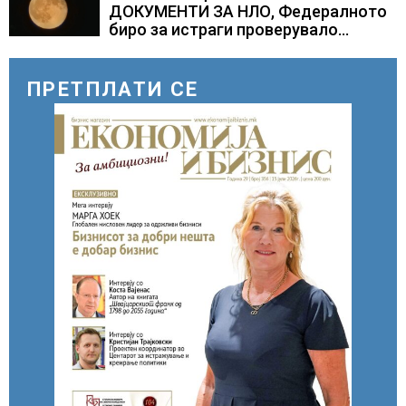
ДОКУМЕНТИ ЗА НЛО, Федералното
биро за истраги проверувало
снимки за „Големи темни
триаголници со светла“
ПРЕТПЛАТИ СЕ