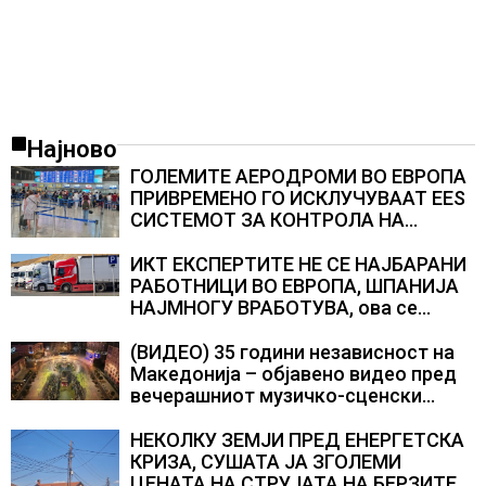
Најново
ГОЛЕМИТЕ АЕРОДРОМИ ВО ЕВРОПА
ПРИВРЕМЕНО ГО ИСКЛУЧУВААТ ЕЕS
СИСТЕМОТ ЗА КОНТРОЛА НА
ПАТНИЦИ, новите правила го
забавуваат протокот на патници на
ИКТ ЕКСПЕРТИТЕ НЕ СЕ НАЈБАРАНИ
аеродромите и предизвикува долги
РАБОТНИЦИ ВО ЕВРОПА, ШПАНИЈА
редици
НАЈМНОГУ ВРАБОТУВА, oва се
најбараните работни места во 2026
година
(ВИДЕО) 35 години независност на
Македонија – објавено видео пред
вечерашниот музичко-сценски
спектакл во Охрид
НЕКОЛКУ ЗЕМЈИ ПРЕД ЕНЕРГЕТСКА
КРИЗА, СУШАТА ЈА ЗГОЛЕМИ
ЦЕНАТА НА СТРУЈАТА НА БЕРЗИТЕ