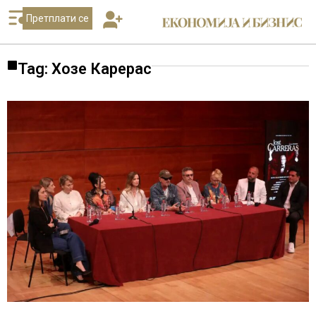
Претплати се
Tag: Хозе Карерас