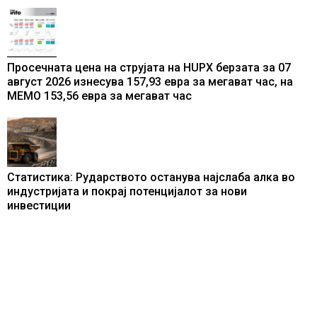
од батерии
Просечната цена на струјата на HUPX берзата за 07
август 2026 изнесува 157,93 евра за мегават час, на
МЕМО 153,56 евра за мегават час
Статистика: Рударството останува најслаба алка во
индустријата и покрај потенцијалот за нови
инвестиции