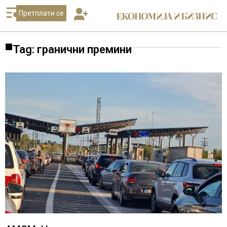
Претплати се
Tag: гранични премини