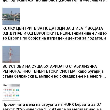
дел од екипажот во авионот „Енола Геј“ и учесниците
во бомбардирањето го доживуваа овој настан што го
промени текот на историјата
КОЛКУ ЦЕНТРИТЕ ЗА ПОДАТОЦИ ЈА „ПИЈАТ“ ВОДАТА
ОД ДУНАВ И ОД ЕВРОПСКИТЕ РЕКИ, Германија е лидер
во Европа по бројот на изградени центри за податоци
ВО УСЛОВИ НА СУША БУГАРИЈА ГО СТАБИЛИЗИРА
РЕГИОНАЛНИОТ ЕНЕРГЕТСКИ СИСТЕМ, како Бугарија
стана балкански шампион во складирање на енергија
од батерии
Просечната цена на струјата на HUPX берзата за 07
август 2026 изнесува 157,93 евра за мегават час, на