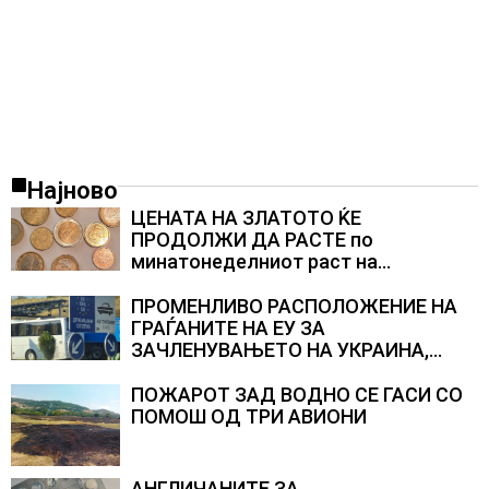
Најново
ЦЕНАТА НА ЗЛАТОТО ЌЕ
ПРОДОЛЖИ ДА РАСТЕ по
минатонеделниот раст на
вредноста на благородниот метал
ПРОМЕНЛИВО РАСПОЛОЖЕНИЕ НА
ГРАЃАНИТЕ НА ЕУ ЗА
ЗАЧЛЕНУВАЊЕТО НА УКРАИНА,
изненадува каква е поддршката од
Полска, Франција и Германија
ПОЖАРОТ ЗАД ВОДНО СЕ ГАСИ СО
ПОМОШ ОД ТРИ АВИОНИ
АНГЛИЧАНИТЕ ЗА