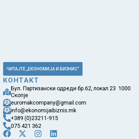
ЧИТАЈТЕ „ЕКОНОМИЈА И БИЗНИС“
КОНТАКТ
Бул. Партизански одреди бр.62, локал 23 1000
Скопје
euromakcompany@gmail.com
info@ekonomijaibiznis.mk
+389 (0)23211-915
075 421 362