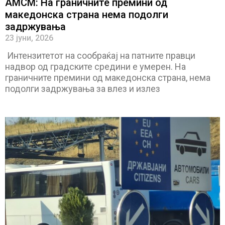
АМСМ: На граничните премини од
македонска страна нема подолги
задржувања
23 јуни, 2026
Интензитетот на сообраќај на патните правци
надвор од градските средини е умерен. На
граничните премини од македонска страна, нема
подолги задржувања за влез и излез