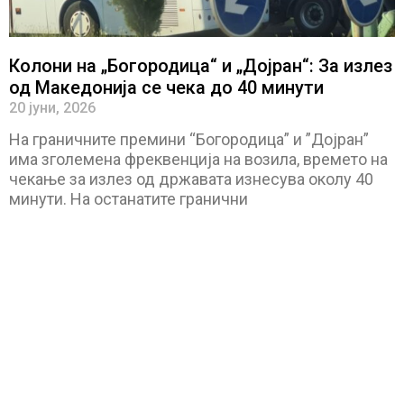
Колони на „Богородица“ и „Дојран“: За излез
од Македонија се чека до 40 минути
20 јуни, 2026
На граничните премини “Богородица” и ”Дојран”
има зголемена фреквенција на возила, времето на
чекање за излез од државата изнесува околу 40
минути. На останатите гранични