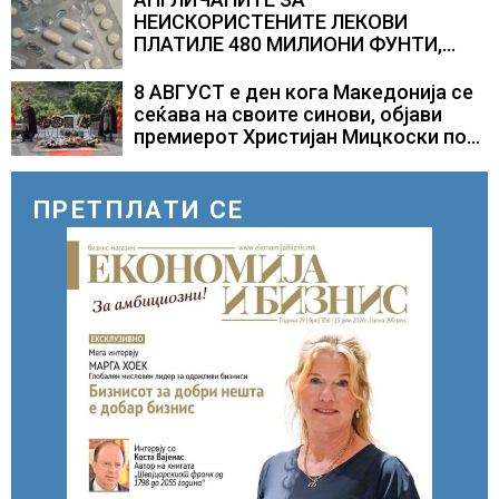
НЕИСКОРИСТЕНИТЕ ЛЕКОВИ
ПЛАТИЛЕ 480 МИЛИОНИ ФУНТИ,
повик до пациентите да бараат
само лекови што навистина им се
8 АВГУСТ е ден кога Македонија се
потребни
сеќава на своите синови, објави
премиерот Христијан Мицкоски по
повод 25 годишнината од
загинувањето на десетмината
прилепски бранители
ПРЕТПЛАТИ СЕ