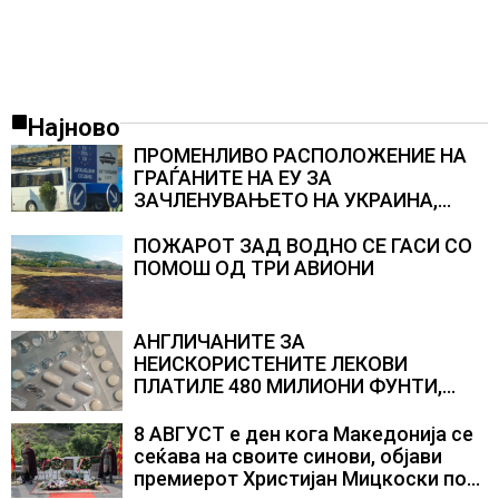
Најново
ПРОМЕНЛИВО РАСПОЛОЖЕНИЕ НА
ГРАЃАНИТЕ НА ЕУ ЗА
ЗАЧЛЕНУВАЊЕТО НА УКРАИНА,
изненадува каква е поддршката од
Полска, Франција и Германија
ПОЖАРОТ ЗАД ВОДНО СЕ ГАСИ СО
ПОМОШ ОД ТРИ АВИОНИ
АНГЛИЧАНИТЕ ЗА
НЕИСКОРИСТЕНИТЕ ЛЕКОВИ
ПЛАТИЛЕ 480 МИЛИОНИ ФУНТИ,
повик до пациентите да бараат
само лекови што навистина им се
8 АВГУСТ е ден кога Македонија се
потребни
сеќава на своите синови, објави
премиерот Христијан Мицкоски по