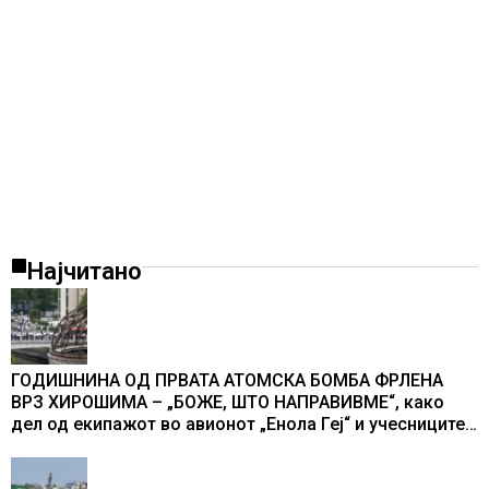
Најчитано
ГОДИШНИНА ОД ПРВАТА АТОМСКА БОМБА ФРЛЕНА
ВРЗ ХИРОШИМА – „БОЖЕ, ШТО НАПРАВИВМЕ“, како
дел од екипажот во авионот „Енола Геј“ и учесниците
во бомбардирањето го доживуваа овој настан што го
промени текот на историјата