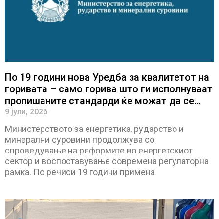
По 19 години нова Уредба за квалитетот на
горивата – само горива што ги исполнуваат
пропишаните стандарди ќе можат да се
пласираат на пазарот
9 јули, 2026
Министерството за енергетика, рударство и
минерални суровини продолжува со
спроведување на реформите во енергетскиот
сектор и воспоставување современа регулаторна
рамка. По речиси 19 години примена