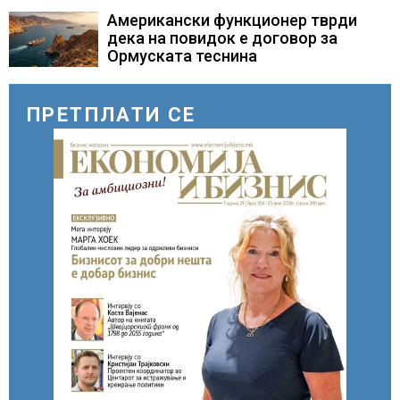
повод 25 годишнината од
загинувањето на десетмината
Американски функционер тврди
прилепски бранители
дека на повидок е договор за
Ормуската теснина
ПРЕТПЛАТИ СЕ