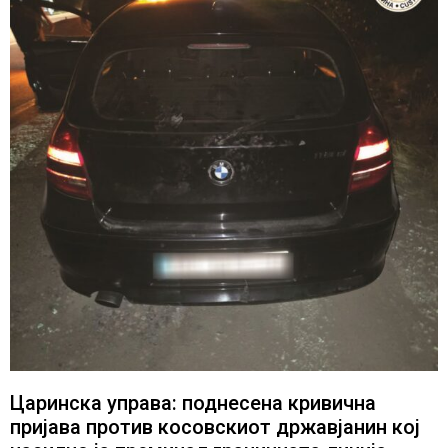
Царинска управа: поднесена кривична
пријава против косовскиот државјанин кој