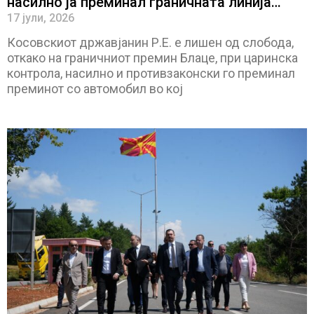
насилно ја преминал граничната линија
откако беше фатен во обид да криумчари
17 јули, 2026
дрога
Косовскиот државјанин Р.Е. е лишен од слобода,
откако на граничниот премин Блаце, при царинска
контрола, насилно и противзаконски го преминал
преминот со автомобил во кој