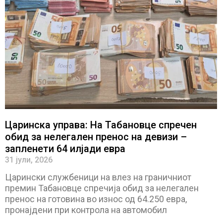
Царинска управа: На Табановце спречен
обид за нелегален пренос на девизи –
запленети 64 илјади евра
31 јули, 2026
Царински службеници на влез на граничниот
премин Табановце спречија обид за нелегален
пренос на готовина во износ од 64.250 евра,
пронајдени при контрола на автомобил