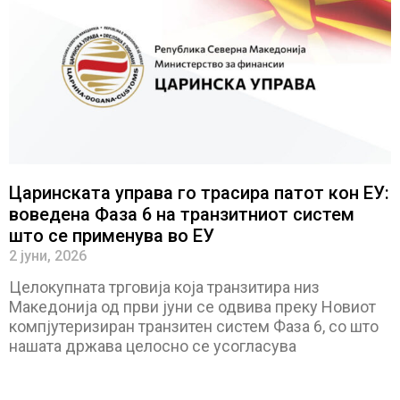
Царинската управа го трасира патот кон ЕУ:
воведена Фаза 6 на транзитниот систем
што се применува во ЕУ
2 јуни, 2026
Целокупната трговија која транзитира низ
Македонија од први јуни се одвива преку Новиот
компјутеризиран транзитен систем Фаза 6, со што
нашата држава целосно се усогласува