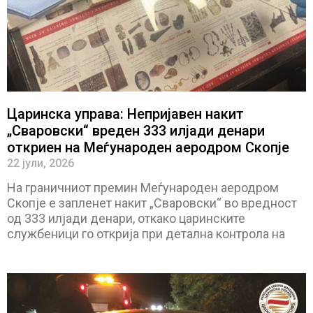
Царинска управа: Непријавен накит
„Сваровски“ вреден 333 илјади денари
откриен на Меѓународен аеродром Скопје
22 јули, 2026
На граничниот премин Меѓународен аеродром
Скопје е запленет накит „Сваровски“ во вредност
од 333 илјади денари, откако царинските
службеници го открија при детална контрола на