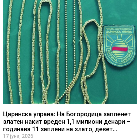
Царинска управа: На Богородица запленет
златен накит вреден 1,1 милиони денари –
годинава 11 заплени на злато, девет
завршија со кривични пријави
17 јуни, 2026