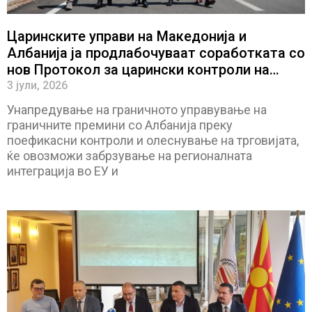
Царинските управи на Македонија и
Албанија ја продлабочуваат соработката со
нов Протокол за царински контроли на
заедничките гранични премини
3 јули, 2026
Унапредување на граничното управување на
граничните премини со Албанија преку
поефикасни контроли и олеснување на трговијата,
ќе овозможи забрзување на регионалната
интеграција во ЕУ и