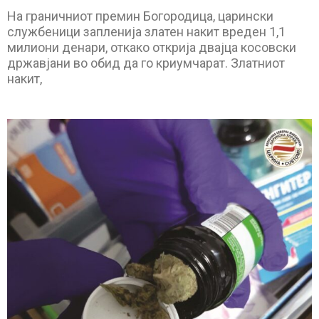
На граничниот премин Богородица, царински
службеници запленија златен накит вреден 1,1
милиони денари, откако открија двајца косовски
државјани во обид да го криумчарат. Златниот
накит,