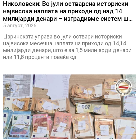
Николовски: Во јули остварена историски
највисока наплата на приходи од над 14
милијарди денари – изградивме систем што
испорачува резултати
5 август, 2026
Царинската управа во јули оствари историски
највисокa месечна наплата на приходи од 14,14
милијарди денари, што е за 1,5 милијарди денари
или 11,8 проценти повеќе од