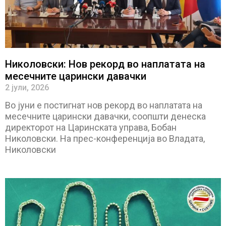
Николовски: Нов рекорд во наплатата на
месечните царински давачки
2 јули, 2026
Во јуни е постигнат нов рекорд во наплатата на
месечните царински давачки, соопшти денеска
директорот на Царинската управа, Бобан
Николовски. На прес-конференција во Владата,
Николовски