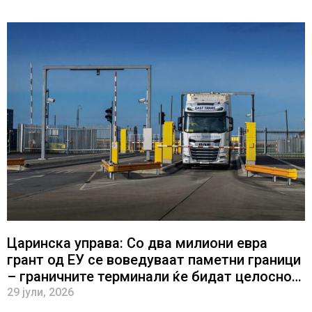
Царинска управа: Со два милиони евра
грант од ЕУ се воведуваат паметни граници
– граничните терминали ќе бидат целосно
автоматизирани
29 јули, 2026