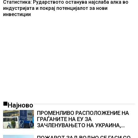
Статистика: Рударството останува најслаба алка во
индустријата и покрај потенцијалот за нови
инвестиции
Најново
ПРОМЕНЛИВО РАСПОЛОЖЕНИЕ НА
ГРАЃАНИТЕ НА ЕУ ЗА
ЗАЧЛЕНУВАЊЕТО НА УКРАИНА,
изненадува каква е поддршката од
Полска, Франција и Германија
ПОЖАРОТ ЗАД ВОДНО СЕ ГАСИ СО