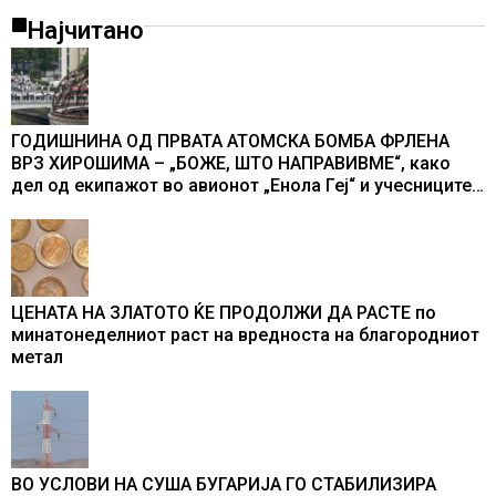
Најчитано
ГОДИШНИНА ОД ПРВАТА АТОМСКА БОМБА ФРЛЕНА
ВРЗ ХИРОШИМА – „БОЖЕ, ШТО НАПРАВИВМЕ“, како
дел од екипажот во авионот „Енола Геј“ и учесниците
во бомбардирањето го доживуваа овој настан што го
промени текот на историјата
ЦЕНАТА НА ЗЛАТОТО ЌЕ ПРОДОЛЖИ ДА РАСТЕ по
минатонеделниот раст на вредноста на благородниот
метал
ВО УСЛОВИ НА СУША БУГАРИЈА ГО СТАБИЛИЗИРА