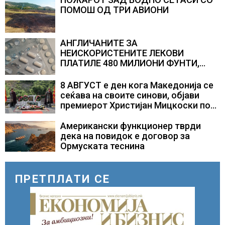
ПОМОШ ОД ТРИ АВИОНИ
АНГЛИЧАНИТЕ ЗА
НЕИСКОРИСТЕНИТЕ ЛЕКОВИ
ПЛАТИЛЕ 480 МИЛИОНИ ФУНТИ,
повик до пациентите да бараат
само лекови што навистина им се
8 АВГУСТ е ден кога Македонија се
потребни
сеќава на своите синови, објави
премиерот Христијан Мицкоски по
повод 25 годишнината од
загинувањето на десетмината
Американски функционер тврди
прилепски бранители
дека на повидок е договор за
Ормуската теснина
ПРЕТПЛАТИ СЕ