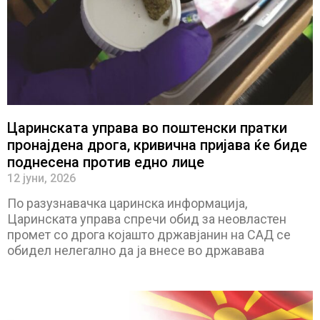
Царинската управа во поштенски пратки
пронајдена дрога, кривична пријава ќе биде
поднесена против едно лице
12 јуни, 2026
По разузнавачка царинска информација,
Царинската управа спречи обид за неовластен
промет со дрога којашто државјанин на САД се
обидел нелегално да ја внесе во државава