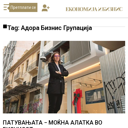
Претплати се
Tag: Адора Бизнис Групација
ПАТУВАЊАТА − МОЌНА АЛАТКА ВО