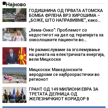
Најново
ГОДИШНИНА ОД ПРВАТА АТОМСКА
БОМБА ФРЛЕНА ВРЗ ХИРОШИМА –
„БОЖЕ, ШТО НАПРАВИВМЕ“, како
дел од екипажот во авионот „Енола
Геј“ и учесниците во
„Хема-Онко“: Проблемот со
бомбардирањето го доживуваа овој
недостигот на дел од терапијата за
настан што го промени текот на
онколошките пациенти во
историјата
моментот е надминат
Не размислуваме за зголемување
на цената на електричната енергија,
вели Мицкоски
Мицкоски: Македонските
аеродроми се најбрзорастечки во
регионот
ГРАНТ ОД 149 МИЛИОНИ ЕВРА ЗА
ТРЕТАТА ДЕЛНИЦА ОД
ЖЕЛЕЗНИЧКИОТ КОРИДОР 8