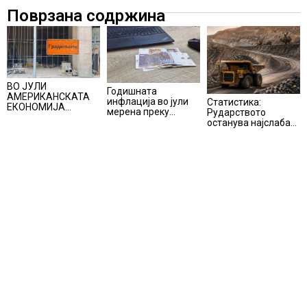
Поврзана содржина
ВО ЈУЛИ
Годишната
АМЕРИКАНСКАТА
инфлација во јули
Статистика:
ЕКОНОМИЈА
мерена преку
Рударството
НЕОЧЕКУВАНО
индексот на
останува најслаба
ИЗГУБИ 23.000
трошоците на
алка во
РАБОТНИ МЕСТА
живот изнесува 2.3
индустријата и
%
покрај потенцијалот
за нови инвестиции