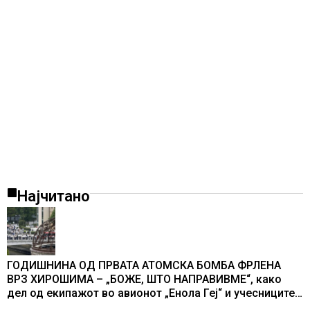
Најчитано
ГОДИШНИНА ОД ПРВАТА АТОМСКА БОМБА ФРЛЕНА
ВРЗ ХИРОШИМА – „БОЖЕ, ШТО НАПРАВИВМЕ“, како
дел од екипажот во авионот „Енола Геј“ и учесниците
во бомбардирањето го доживуваа овој настан што го