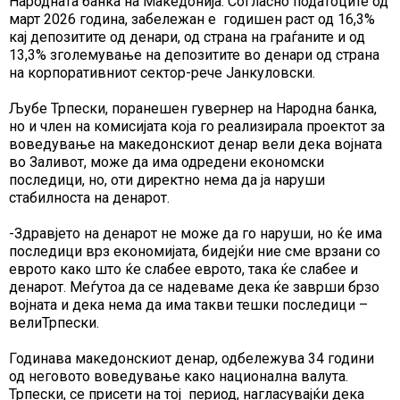
Народната банка на Македонија. Согласно податоците од
март 2026 година, забележан е годишен раст од 16,3%
кај депозитите од денари, од страна на граѓаните и од
13,3% зголемување на депозитите во денари од страна
на корпоративниот сектор-рече Јанкуловски.
Љубе Трпески, поранешен гувернер на Народна банка,
но и член на комисијата која го реализирала проектот за
воведување на македонскиот денар вели дека војната
во Заливот, може да има одредени економски
последици, но, оти директно нема да ја наруши
стабилноста на денарот.
-Здравјето на денарот не може да го наруши, но ќе има
последици врз економијата, бидејќи ние сме врзани со
еврото како што ќе слабее еврото, така ќе слабее и
денарот. Меѓутоа да се надеваме дека ќе заврши брзо
војната и дека нема да има такви тешки последици –
велиТрпески.
Годинава македонскиот денар, одбележува 34 години
од неговото воведување како национална валута.
Трпески, се присети на тој период, нагласувајќи дека