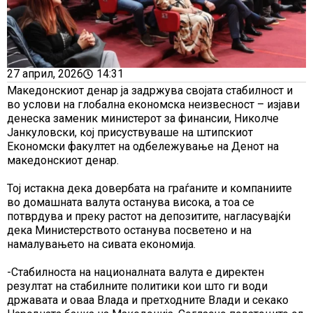
27 април, 2026
14:31
Македонскиот денар ја задржува својата стабилност и
во услови на глобална економска неизвесност – изјави
денеска заменик министерот за финансии, Николче
Јанкуловски, кој присуствуваше на штипскиот
Економски факултет на одбележување на Денот на
македонскиот денар.
Тој истакна дека довербата на граѓаните и компаниите
во домашната валута останува висока, а тоа се
потврдува и преку растот на депозитите, нагласувајќи
дека Министерството останува посветено и на
намалувањето на сивата економија.
-Стабилноста на националната валута е директен
резултат на стабилните политики кои што ги води
државата и оваа Влада и претходните Влади и секако