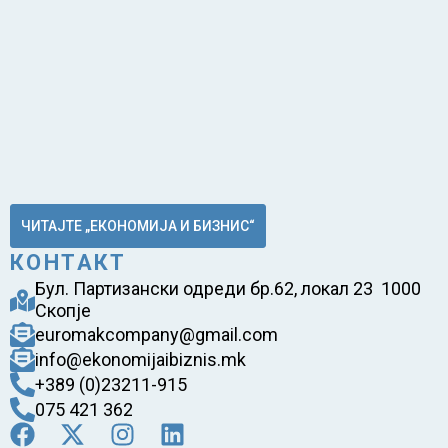
ЧИТАЈТЕ „ЕКОНОМИЈА И БИЗНИС“
КОНТАКТ
Бул. Партизански одреди бр.62, локал 23 1000
Скопје
euromakcompany@gmail.com
info@ekonomijaibiznis.mk
+389 (0)23211-915
075 421 362