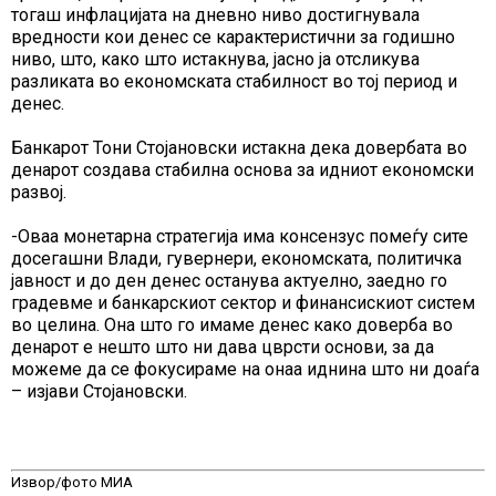
тогаш инфлацијата на дневно ниво достигнувала
вредности кои денес се карактеристични за годишно
ниво, што, како што истакнува, јасно ја отсликува
разликата во економската стабилност во тој период и
денес.
Банкарот Тони Стојановски истакна дека довербата во
денарот создава стабилна основа за идниот економски
развој.
-Оваа монетарна стратегија има консензус помеѓу сите
досегашни Влади, гувернери, економската, политичка
јавност и до ден денес останува актуелно, заедно го
градевме и банкарскиот сектор и финансискиот систем
во целина. Она што го имаме денес како доверба во
денарот е нешто што ни дава цврсти основи, за да
можеме да се фокусираме на онаа иднина што ни доаѓа
– изјави Стојановски.
Извор/фото МИА