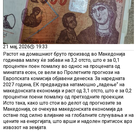
21 мај, 2026
19:33
Растот на домашниот бруто производ во Македонија
годинава малку ќе забави на 3,2 отсто, што е за 0,1
процентен поен помалку во однос на процената од
минатата есен, се вели во Пролетните прогнози на
Европската комисија објавени денеска. За наредната
2027 година, ЕК предвидува натамошно „ладење“ на
македонската економија и раст од 3,1 отсто, што е за 0,2
процентни поени помалку од претходните проекции.
Исто така, како што стои во делот од прогнозите за
Македонија, се очекува македонската економија да
остане под силно влијание на глобалните случувања и на
цените на енергијата, што врши и надолен притисок врз
извозот на земјата.