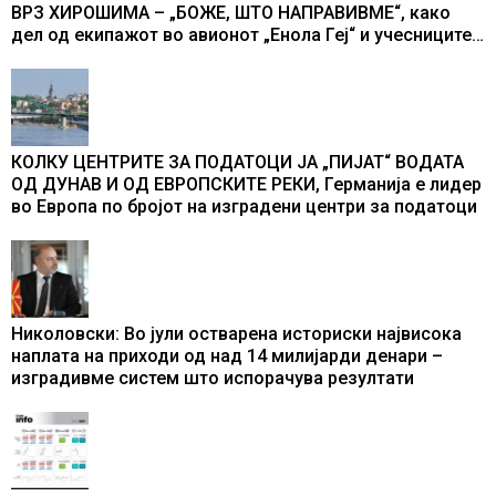
ВРЗ ХИРОШИМА – „БОЖЕ, ШТО НАПРАВИВМЕ“, како
дел од екипажот во авионот „Енола Геј“ и учесниците
во бомбардирањето го доживуваа овој настан што го
промени текот на историјата
КОЛКУ ЦЕНТРИТЕ ЗА ПОДАТОЦИ ЈА „ПИЈАТ“ ВОДАТА
ОД ДУНАВ И ОД ЕВРОПСКИТЕ РЕКИ, Германија е лидер
во Европа по бројот на изградени центри за податоци
Николовски: Во јули остварена историски највисока
наплата на приходи од над 14 милијарди денари –
изградивме систем што испорачува резултати