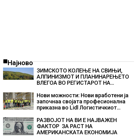
Најново
ЗИМСКОТО КОЛЕЊЕ НА СВИЊИ,
АЛПИНИЗМОТ И ПЛАНИНАРЕЊЕТО
ВЛЕГОА ВО РЕГИСТАРОТ НА
КУЛТУРНО НАСЛЕДСТВО НА
СЛОВЕНИЈА
Нови можности: Нови вработени ја
започнаа својата професионална
приказна во Lidl Логистичкиот
центар во Куманово
РАЗВОЈОТ НА ВИ Е НАЈВАЖЕН
ФАКТОР ЗА РАСТ НА
АМЕРИКАНСКАТА ЕКОНОМИЈА