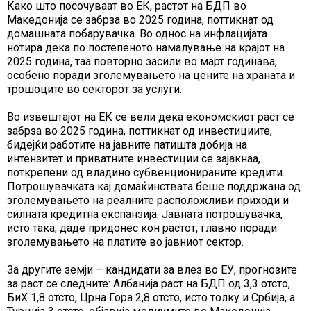
Како што посочуваат во ЕК, растот на БДП во
Македонија се забрза во 2025 година, поттикнат од
домашната побарувачка. Во однос на инфлацијата
нотира дека по постепеното намалување на крајот на
2025 година, таа повторно засили во март годинава,
особено поради зголемувањето на цените на храната и
трошоците во секторот за услуги.
Во извештајот на ЕК се вели дека економскиот раст се
забрза во 2025 година, поттикнат од инвестициите,
бидејќи работите на јавните патишта добија на
интензитет и приватните инвестиции се зајакнаа,
поткрепени од владино субвенционираните кредити.
Потрошувачката кај домаќинствата беше поддржана од
зголемувањето на реалните расположливи приходи и
силната кредитна експанзија. Јавната потрошувачка,
исто така, даде придонес кон растот, главно поради
зголемувањето на платите во јавниот сектор.
За другите земји – кандидати за влез во ЕУ, прогнозите
за раст се следните: Албанија раст на БДП од 3,3 отсто,
БиХ 1,8 отсто, Црна Гора 2,8 отсто, исто толку и Србија, а