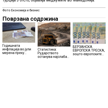
Турција 3 отсто, објавија медиумите во Македонија.
Фото Економија и бизнис
Поврзана содржина
Годишната
БЕРЗАНСКА
инфлација во јули
Статистика:
ЕВРОПСКА ТРЕСКА,
мерена преку
Рударството
зошто европските
индексот на
останува најслаба
берзи уриваат
трошоците на
алка во
рекорди оваа
живот изнесува 2.3
индустријата и
недела,
%
покрај потенцијалот
најголемите
за нови инвестиции
победници се
помалку познатите
компании за ВИ