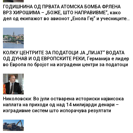
ГОДИШНИНА ОД ПРВАТА АТОМСКА БОМБА ФРЛЕНА
ВРЗ ХИРОШИМА – „БОЖЕ, ШТО НАПРАВИВМЕ“, како
дел од екипажот во авионот „Енола Геј“ и учесниците
во бомбардирањето го доживуваа овој настан што го
промени текот на историјата
КОЛКУ ЦЕНТРИТЕ ЗА ПОДАТОЦИ ЈА „ПИЈАТ“ ВОДАТА
ОД ДУНАВ И ОД ЕВРОПСКИТЕ РЕКИ, Германија е лидер
во Европа по бројот на изградени центри за податоци
Николовски: Во јули остварена историски највисока
наплата на приходи од над 14 милијарди денари –
изградивме систем што испорачува резултати