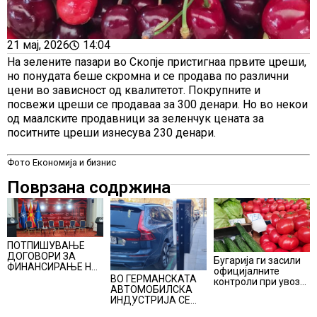
21 мај, 2026
14:04
На зелените пазари во Скопје пристигнаа првите цреши,
но понудата беше скромна и се продава по различни
цени во зависност од квалитетот. Покрупните и
посвежи цреши се продаваа за 300 денари. Но во некои
од маалските продавници за зеленчук цената за
поситните цреши изнесува 230 денари.
Фото Економија и бизнис
Поврзана содржина
ПОТПИШУВАЊЕ
ДОГОВОРИ ЗА
Бугарија ги засили
ФИНАНСИРАЊЕ НА
официјалните
ПРУГАТА КРИВА
ВО ГЕРМАНСКАТА
контроли при увоз
ПАЛАНКА-ДЕВЕ
АВТОМОБИЛСКА
на македонско
БАИР
ИНДУСТРИЈА СЕ
свежо овошје,
ВРАЌА
домати и пиперки,