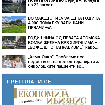
Новата сезона во Серија А почнува
на 22 август
ВО МАКЕДОНИЈА ЗА ЕДНА ГОДИНА
4.900 ПОМАЛКУ ЗАПИШАНИ
ПРВАЧИЊА
ГОДИШНИНА ОД ПРВАТА АТОМСКА
БОМБА ФРЛЕНА ВРЗ ХИРОШИМА –
„БОЖЕ, ШТО НАПРАВИВМЕ“, како
дел од екипажот во авионот „Енола
Геј“ и учесниците во
„Хема-Онко“: Проблемот со
бомбардирањето го доживуваа овој
недостигот на дел од терапијата за
настан што го промени текот на
онколошките пациенти во
историјата
моментот е надминат
ПРЕТПЛАТИ СЕ