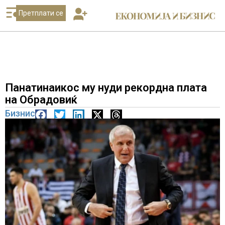
Претплати се
Панатинаикос му нуди рекордна плата
на Обрадовиќ
Бизнис