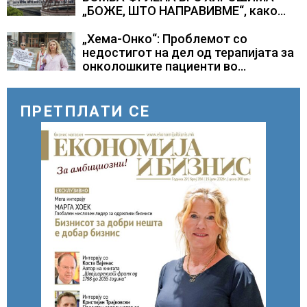
„БОЖЕ, ШТО НАПРАВИВМЕ“, како
дел од екипажот во авионот „Енола
Геј“ и учесниците во
„Хема-Онко“: Проблемот со
бомбардирањето го доживуваа овој
недостигот на дел од терапијата за
настан што го промени текот на
онколошките пациенти во
историјата
моментот е надминат
ПРЕТПЛАТИ СЕ