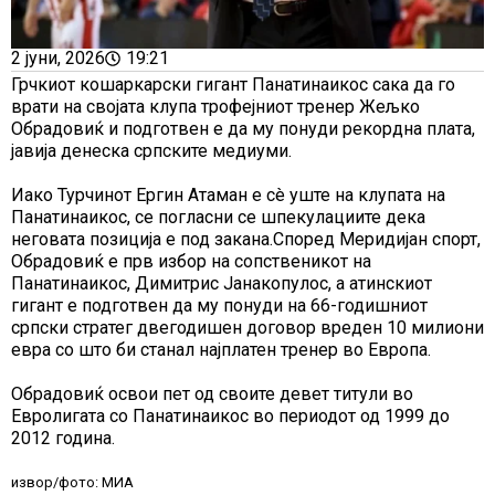
2 јуни, 2026
19:21
Грчкиот кошаркарски гигант Панатинаикос сака да го
врати на својата клупа трофејниот тренер Жељко
Обрадовиќ и подготвен е да му понуди рекордна плата,
јавија денеска српските медиуми.
Иако Турчинот Ергин Атаман е сè уште на клупата на
Панатинаикос, се погласни се шпекулациите дека
неговата позиција е под закана.Според Меридијан спорт,
Обрадовиќ е прв избор на сопственикот на
Панатинаикос, Димитрис Јанакопулос, а атинскиот
гигант е подготвен да му понуди на 66-годишниот
српски стратег двегодишен договор вреден 10 милиони
евра со што би станал најплатен тренер во Европа.
Обрадовиќ освои пет од своите девет титули во
Евролигата со Панатинаикос во периодот од 1999 до
2012 година.
извор/фото: МИА