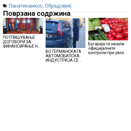
Панатинаикос
,
Обрадовиќ
Поврзана содржина
ПОТПИШУВАЊЕ
ДОГОВОРИ ЗА
Бугарија ги засили
ФИНАНСИРАЊЕ НА
официјалните
ПРУГАТА КРИВА
ВО ГЕРМАНСКАТА
контроли при увоз
ПАЛАНКА-ДЕВЕ
АВТОМОБИЛСКА
на македонско
БАИР
ИНДУСТРИЈА СЕ
свежо овошје,
ВРАЌА
домати и пиперки,
ОПТИМИЗМОТ
објави АХВ