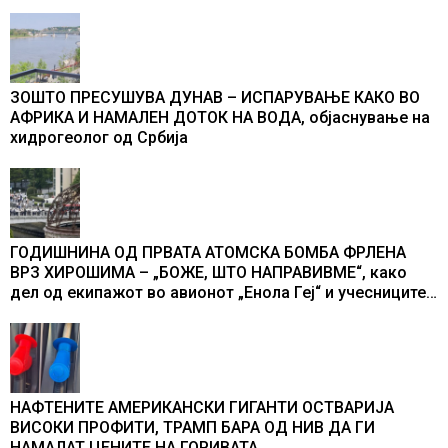
ЗОШТО ПРЕСУШУВА ДУНАВ – ИСПАРУВАЊЕ КАКО ВО
АФРИКА И НАМАЛЕН ДОТОК НА ВОДА, објаснување на
хидрогеолог од Србија
ГОДИШНИНА ОД ПРВАТА АТОМСКА БОМБА ФРЛЕНА
ВРЗ ХИРОШИМА – „БОЖЕ, ШТО НАПРАВИВМЕ“, како
дел од екипажот во авионот „Енола Геј“ и учесниците
во бомбардирањето го доживуваа овој настан што го
промени текот на историјата
НАФТЕНИТЕ АМЕРИКАНСКИ ГИГАНТИ ОСТВАРИЈА
ВИСОКИ ПРОФИТИ, ТРАМП БАРА ОД НИВ ДА ГИ
НАМАЛАТ ЦЕНИТЕ НА ГОРИВАТА