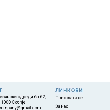
Т
ЛИНКОВИ
тизански одреди бр.62,
Претплати се
 1000 Скопје
За нас
company@gmail.com