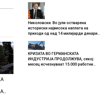
центри за податоци
Николовски: Во јули остварена
историски највисока наплата на
приходи од над 14 милијарди денари
– изградивме систем што испорачува
резултати
КРИЗАТА ВО ГЕРМАНСКАТА
ИНДУСТРИЈА ПРОДОЛЖУВА, секој
месец исчезнуваат 15.000 работни
места
ЖА
НА