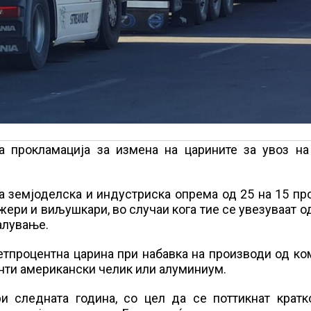
 прокламација за измена на царините за увоз на 
а земјоделска и индустриска опрема од 25 на 15 пр
ери и виљушкари, во случаи кога тие се увезуваат о
алување.
етпроцентна царина при набавка на производи од к
енти американски челик или алуминиум.
и следната година, со цел да се поттикнат кратк