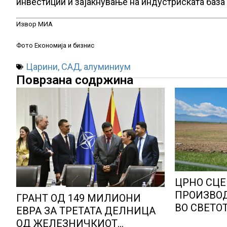
инвестиции и зајакнување на индустриската база 
Извор МИА
Фото Економија и бизнис
Царини
,
САД
,
алуминиум
Поврзана содржина
ЦРНО СЦЕ
ПРОИЗВОД
ГРАНТ ОД 149 МИЛИОНИ
ВО СВЕТОТ
ЕВРА ЗА ТРЕТАТА ДЕЛНИЦА
Ел Нињо ќ
ОД ЖЕЛЕЗНИЧКИОТ