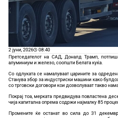
2 јуни, 2026
08:40
Претседателот на САД, Доналд Трамп, потпиша
алуминиум и железо, соопшти Белата куќа.
Со одлуката се намалуваат царините за одреден
Станува збор за индустриски машини како булдож
со трговски договори кои дозволуваат такво нам
Покрај тоа, мерката предвидува повластена дес
чија капитална опрема содржи најмалку 85 проц
Промените ќе останат во сила до 31 декемвр