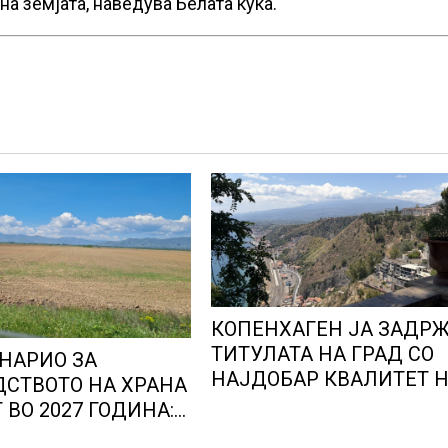
на земјата, наведува Белата куќа.
КОПЕНХАГЕН ЈА ЗАДР
ТИТУЛАТА НА ГРАД СО
НАРИО ЗА
НАЈДОБАР КВАЛИТЕТ 
СТВОТО НА ХРАНА
ЖИВОТ, градовите со
 ВО 2027 ГОДИНА:
најниско рангирање
е доведе