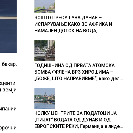
ЗОШТО ПРЕСУШУВА ДУНАВ –
ИСПАРУВАЊЕ КАКО ВО АФРИКА И
НАМАЛЕН ДОТОК НА ВОДА,
објаснување на хидрогеолог од
Србија
бакар,
ГОДИШНИНА ОД ПРВАТА АТОМСКА
БОМБА ФРЛЕНА ВРЗ ХИРОШИМА –
„БОЖЕ, ШТО НАПРАВИВМЕ“, како дел
оценти.
од екипажот во авионот „Енола Геј“ и
д земји
учесниците во бомбардирањето го
доживуваа овој настан што го
промени текот на историјата
омпании
КОЛКУ ЦЕНТРИТЕ ЗА ПОДАТОЦИ ЈА
„ПИЈАТ“ ВОДАТА ОД ДУНАВ И ОД
ЕВРОПСКИТЕ РЕКИ, Германија е лидер
орочни
во Европа по бројот на изградени