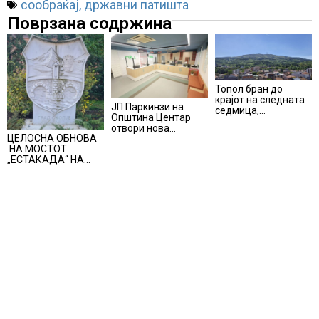
сообраќај
,
државни патишта
Поврзана содржина
Топол бран до
крајот на следната
ЈП Паркинзи на
седмица,
Општина Центар
температури над 40
отвори нова
степени
ЦЕЛОСНА ОБНОВА
канцеларија за
НА МОСТОТ
грижа за корисници
„ЕСТАКАДА“ НА
ИЗЛЕЗОТ ОД
СКОПЈЕ