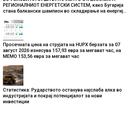
РЕГИОНАЛНИОТ ЕНЕРГЕТСКИ СИСТЕМ, како Бугарија
стана балкански шампион во складирање на енергија
од батерии
Просечната цена на струјата на HUPX берзата за 07
август 2026 изнесува 157,93 евра за мегават час, на
МЕМО 153,56 евра за мегават час
Статистика: Рударството останува најслаба алка во
индустријата и покрај потенцијалот за нови
инвестиции