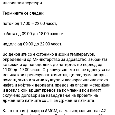
високи температури.
Термините се следни:
петок од 17:00 – 22:00 часот,
сабота од 09:00 до 18:00 часот и
недела од 09:00 до 22:00 часот.
Во деновите со екстремно високи температури,
определени од Министерство зa здравство, забранaта
ќе важи и од понеделник до четврток во период од
11:00 до 17:00 часот. Ограничувањето не се однесува на
возила кои превезуваат животни, цвеќе, хуманитарна
помош, жито и житни култури и леснорасиплива стока,
нафта и нафтени деривати, превоз на опасни материјали
и возила кои вршат превоз за компании кои имаат
склучено договори за изведување на проекти на
државните патишта со ЈП за Државни патишта.
Како што инфомрира АМСМ, на магистралниот пат А2