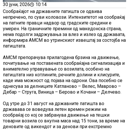
30 јуни, 2026
10:14
Сообраќајот на државните патишта се одвива
непречено, по суви коловози. Интензитетот на сообраќај
на патните правци надвор од градските средини е
умерен. На граничните премини од македонска страна,
нема подолги задржувања за влез и излез од државата,
информира АМСМ во утринскиот извештај за состојба на
патиштата.
АМСМ препорачува прилагодена брзина на движење,
почитување на поставената сообраќајна сигнализација и
внимателно управување со возилата, особено на
патиштата низ котлините, речните долини и клисурите,
каде има можност од појава на одрони. Ова посебно се
однесува за делниците Катланово – Велес, Маврово –
Дебар – Струга, Виница – Берово и Кочани – Делчево.
Од утре до 31 август на државните патишта во
државава се воведува летен времен режим на
сообраќај со кој се забранува движење на тешки
товарни возила со вкупна маса над 15 тони, за време на
деновите од викендот и за денови при екстремно