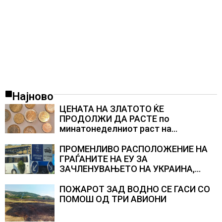
Најново
ЦЕНАТА НА ЗЛАТОТО ЌЕ
ПРОДОЛЖИ ДА РАСТЕ по
минатонеделниот раст на
вредноста на благородниот метал
ПРОМЕНЛИВО РАСПОЛОЖЕНИЕ НА
ГРАЃАНИТЕ НА ЕУ ЗА
ЗАЧЛЕНУВАЊЕТО НА УКРАИНА,
изненадува каква е поддршката од
Полска, Франција и Германија
ПОЖАРОТ ЗАД ВОДНО СЕ ГАСИ СО
ПОМОШ ОД ТРИ АВИОНИ