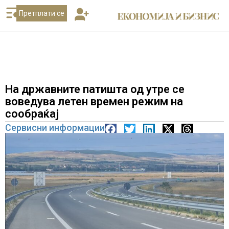
Претплати се
На државните патишта од утре се
воведува летен времен режим на
сообраќај
Сервисни информации