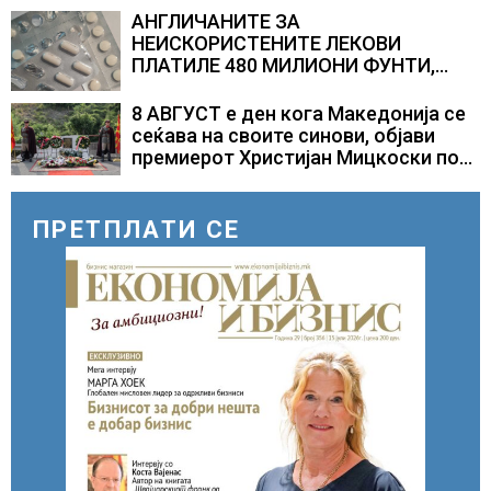
АНГЛИЧАНИТЕ ЗА
НЕИСКОРИСТЕНИТЕ ЛЕКОВИ
ПЛАТИЛЕ 480 МИЛИОНИ ФУНТИ,
повик до пациентите да бараат
само лекови што навистина им се
8 АВГУСТ е ден кога Македонија се
потребни
сеќава на своите синови, објави
премиерот Христијан Мицкоски по
повод 25 годишнината од
загинувањето на десетмината
прилепски бранители
ПРЕТПЛАТИ СЕ