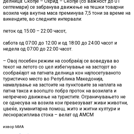
делница: Скопје – Охрид – Скопје (со важност до 01
септември) се забранува движење на тешки товарни
возила чија вкупна маса преминува 7,5 тони за време на
викендите, во следните интервали:
петок од 15:00 – 22:00 часот,
сабота од 07:00 до 12:00 и од 18:00 до 24:00 часот и
недела од 07:00 до 22:00 часот.
– Овој посебен режим на сообраќај се воведува во
текот на летото со цел избегнување на застојот во
сообраќајот на патната делница кон најпосетуваното
туристичко место во Република Македонија,
намалување на застоите на пунктовите за наплата на
патна такса и воопшто побрз проток на возилата и
непречено движење на туристите. Ограничувањето не
се однесува на возила кои превезуваат живи животни,
цвеќе, хуманитарна помош, жито и житни култури и
леснорасиплива стока – велат од АМСМ
извор МИА