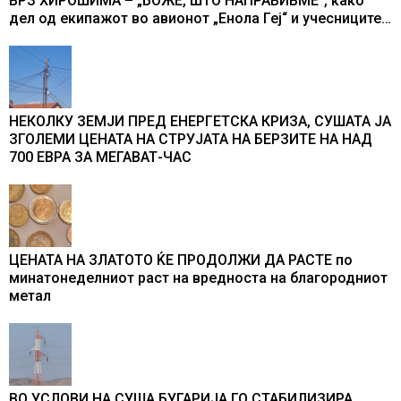
ВРЗ ХИРОШИМА – „БОЖЕ, ШТО НАПРАВИВМЕ“, како
дел од екипажот во авионот „Енола Геј“ и учесниците
во бомбардирањето го доживуваа овој настан што го
промени текот на историјата
НЕКОЛКУ ЗЕМЈИ ПРЕД ЕНЕРГЕТСКА КРИЗА, СУШАТА ЈА
ЗГОЛЕМИ ЦЕНАТА НА СТРУЈАТА НА БЕРЗИТЕ НА НАД
700 ЕВРА ЗА МЕГАВАТ-ЧАС
ЦЕНАТА НА ЗЛАТОТО ЌЕ ПРОДОЛЖИ ДА РАСТЕ по
минатонеделниот раст на вредноста на благородниот
метал
ВО УСЛОВИ НА СУША БУГАРИЈА ГО СТАБИЛИЗИРА