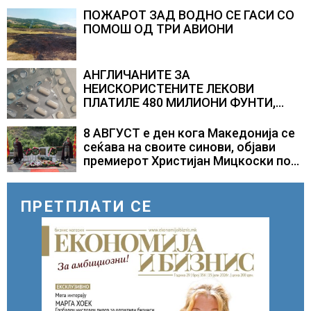
изненадува каква е поддршката од
Полска, Франција и Германија
ПОЖАРОТ ЗАД ВОДНО СЕ ГАСИ СО
ПОМОШ ОД ТРИ АВИОНИ
АНГЛИЧАНИТЕ ЗА
НЕИСКОРИСТЕНИТЕ ЛЕКОВИ
ПЛАТИЛЕ 480 МИЛИОНИ ФУНТИ,
повик до пациентите да бараат
само лекови што навистина им се
8 АВГУСТ е ден кога Македонија се
потребни
сеќава на своите синови, објави
премиерот Христијан Мицкоски по
повод 25 годишнината од
загинувањето на десетмината
прилепски бранители
ПРЕТПЛАТИ СЕ