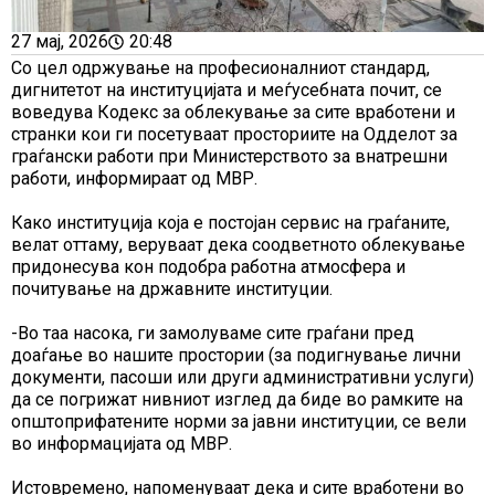
27 мај, 2026
20:48
Со цел одржување на професионалниот стандард,
дигнитетот на институцијата и меѓусебната почит, се
воведува Кодекс за облекување за сите вработени и
странки кои ги посетуваат просториите на Одделот за
граѓански работи при Министерството за внатрешни
работи, информираат од МВР.
Како институција која е постојан сервис на граѓаните,
велат оттаму, веруваат дека соодветното облекување
придонесува кон подобра работна атмосфера и
почитување на државните институции.
-Во таа насока, ги замолуваме сите граѓани пред
доаѓање во нашите простории (за подигнување лични
документи, пасоши или други административни услуги)
да се погрижат нивниот изглед да биде во рамките на
општоприфатените норми за јавни институции, се вели
во информацијата од МВР.
Истовремено, напоменуваат дека и сите вработени во