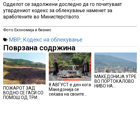
Одделот се задолжени доследно да го почитуваат
утврдениот кодекс за облекување наменет за
вработените во Министерството.
Фото Економија и бизнис
МВР
,
Кодекс на облекување
Поврзана содржина
МАКЕДОНИЈА УТРЕ
ВО ПОРТОКАЛОВО
8 АВГУСТ е ден кога
НИВО НА
ПОЖАРОТ ЗАД
Македонија се
ОПАСНОСТ ОД
ВОДНО СЕ ГАСИ СО
сеќава на своите
ВИСОКИ
ПОМОШ ОД ТРИ
синови, објави
ТЕМПЕРАТУРИ
АВИОНИ
премиерот
Христијан Мицкоски
по повод 25
годишнината од
загинувањето на
десетмината
прилепски
бранители