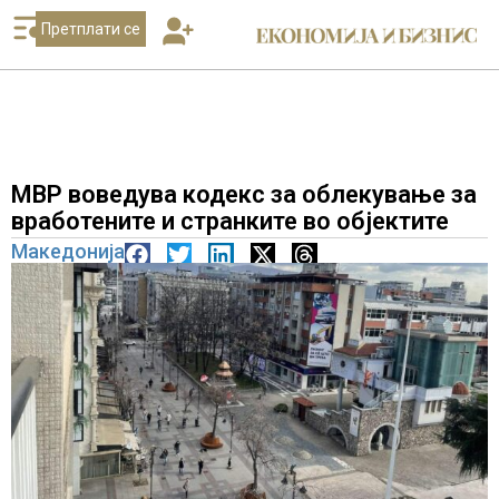
Претплати се
МВР воведува кодекс за облекување за
вработените и странките во објектите
Македонија