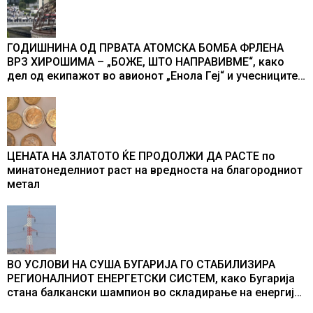
ГОДИШНИНА ОД ПРВАТА АТОМСКА БОМБА ФРЛЕНА
ВРЗ ХИРОШИМА – „БОЖЕ, ШТО НАПРАВИВМЕ“, како
дел од екипажот во авионот „Енола Геј“ и учесниците
во бомбардирањето го доживуваа овој настан што го
промени текот на историјата
ЦЕНАТА НА ЗЛАТОТО ЌЕ ПРОДОЛЖИ ДА РАСТЕ по
минатонеделниот раст на вредноста на благородниот
метал
ВО УСЛОВИ НА СУША БУГАРИЈА ГО СТАБИЛИЗИРА
РЕГИОНАЛНИОТ ЕНЕРГЕТСКИ СИСТЕМ, како Бугарија
стана балкански шампион во складирање на енергија
од батерии