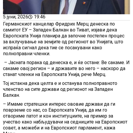
5 јуни, 2026
19:46
Германскиот канцелар Фридрих Мерц денеска по
самитот ЕУ – Западен Балкан во Тиват, изјави дека
Европската Унија планира да започне постепен процес
за вклучување на земјите од регионот во Унијата, што
испраќа сигнал дека тие се посакувани како
полноправни членки.
– Јасната порака од денеска е, и ќе остане: Ве сакаме. И
сакаме овој регион – и државите во него – наскоро да
станат членки на Европската Унија, рече Мерц.
Тој истакна дека целта е и останува полноправното
членство на сите држави од регионот на Западен
Балкан.
– Имаме стратешки интерес ововие држави да ги
поврземе со нас, со Европската Унија, да им го
отвориме патот и кон институциите, на пример за
учество како набљудувачи на седниците на Европскиот
совет, а можеби и на Европскиот парламент, кажа