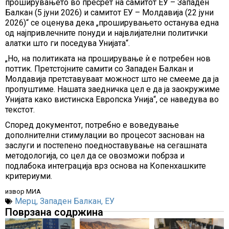
проширувањето во пресрет на самитот ЕУ – Западен
Балкан (5 јуни 2026) и самитот ЕУ – Молдавија (22 јуни
2026)“ се оценува дека „проширувањето останува една
од најпривлечните понуди и највлијателни политички
алатки што ги поседува Унијата“.
„Но, на политиката на проширување ѝ е потребен нов
поттик. Претстојните самити со Западен Балкан и
Молдавија претставуваат можност што не смееме да ја
пропуштиме. Нашата заедничка цел е да ја заокружиме
Унијата како вистинска Европска Унија“, се наведува во
текстот.
Според документот, потребно е воведување
дополнителни стимулации во процесот заснован на
заслуги и постепено поедноставување на сегашната
методологија, со цел да се овозможи побрза и
подлабока интеграција врз основа на Копенхашките
критериуми.
извор МИА
Мерц
,
Западен Балкан
,
ЕУ
Поврзана содржина