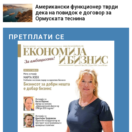
повод 25 годишнината од
загинувањето на десетмината
Американски функционер тврди
прилепски бранители
дека на повидок е договор за
Ормуската теснина
ПРЕТПЛАТИ СЕ