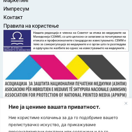
Маркетинг
Импресум
Контакт
Правила на користење
“ЕУРО-МАК-КОМПАНИ” Д.О.О е членка на асоцијацијата
за заштита на печатени медиуми
Ние ја цениме вашата приватност.
Ние користиме колачиња за да го подобриме вашето
©
2026
Економија и Бизнис
Политика за приватност
|
прелистувачко искуство, да прикажуваме
| Developed by:
Unet
Политика за колачиња
персонализирани реклами или содржини и да го