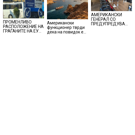
АМЕРИКАНСКИ
ГЕНЕРАЛ СО
ПРОМЕНЛИВО
Американски
ПРЕДУПРЕДУВАЊЕ
РАСПОЛОЖЕНИЕ НА
функционер тврди
ДО ТРАМП:
ГРАЃАНИТЕ НА ЕУ
дека на повидок е
„ВОЈНАТА НЕ ДАВА
ЗА
договор за
РЕЗУЛТАТИ“
ЗАЧЛЕНУВАЊЕТО
Ормуската теснина
НА УКРАИНА,
изненадува каква е
поддршката од
Полска, Франција и
Германија