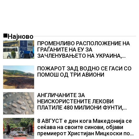
Најново
ПРОМЕНЛИВО РАСПОЛОЖЕНИЕ НА
ГРАЃАНИТЕ НА ЕУ ЗА
ЗАЧЛЕНУВАЊЕТО НА УКРАИНА,
изненадува каква е поддршката од
Полска, Франција и Германија
ПОЖАРОТ ЗАД ВОДНО СЕ ГАСИ СО
ПОМОШ ОД ТРИ АВИОНИ
АНГЛИЧАНИТЕ ЗА
НЕИСКОРИСТЕНИТЕ ЛЕКОВИ
ПЛАТИЛЕ 480 МИЛИОНИ ФУНТИ,
повик до пациентите да бараат
само лекови што навистина им се
8 АВГУСТ е ден кога Македонија се
потребни
сеќава на своите синови, објави
премиерот Христијан Мицкоски по