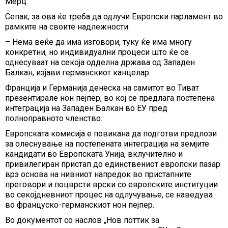
Мерц.
Сепак, за ова ќе треба да одлучи Европски парламент во
рамките на своите надлежности.
– Нема веќе да има изговори, туку ќе има многу
конкретни, но индивидуални процеси што ќе се
однесуваат на секоја одделна држава од Западен
Балкан, изјави германскиот канцелар.
Франција и Германија денеска на самитот во Тиват
презентирале нон пејпер, во кој се предлага постепена
интеграција на Западен Балкан во ЕУ пред
полноправното членство.
Европската комисија е повикана да подготви предлози
за олеснување на постепената интеграција на земјите
кандидати во Европската Унија, вклучително и
привилегиран пристап до единствениот европски пазар
врз основа на нивниот напредок во пристапните
преговори и поцврсти врски со европските институции
во секојдневниот процес на одлучување, се наведува
во француско-германскиот нон пејпер.
Во документот со наслов „Нов поттик за