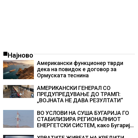
Најново
Американски функционер тврди
дека на повидок е договор за
Ормуската теснина
АМЕРИКАНСКИ ГЕНЕРАЛ СО
ПРЕДУПРЕДУВАЊЕ ДО ТРАМП:
„ВОЈНАТА НЕ ДАВА РЕЗУЛТАТИ“
ВО УСЛОВИ НА СУША БУГАРИЈА ГО
СТАБИЛИЗИРА РЕГИОНАЛНИОТ
ЕНЕРГЕТСКИ СИСТЕМ, како Бугарија
стана балкански шампион во
складирање на енергија од батерии
ХРВАТИТЕ ЖИВЕАТ НА КРЕДИТИ,