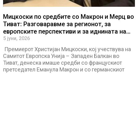
Мицкоски по средбите со Макрон и Мерц во
Тиват: Разговаравме за регионот, за
европските перспективи и за иднината на
нашите граѓани
5 јуни, 2026
Премиерот Христијан Мицкоски, кој учествува на
Самитот Европска Унија – Западен Балкан во
Тиват, денеска имаше средби со францускиот
претседател Еманула Макрон и со германскиот