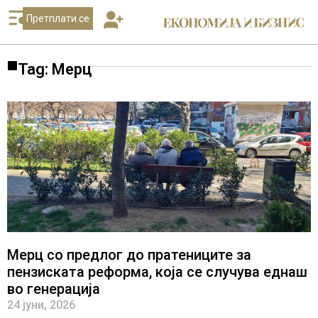
Претплати се
Tag: Мерц
Мерц со предлог до пратениците за
пензиската реформа, која се случува еднаш
во генерација
24 јуни, 2026