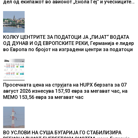
дел од екипажот во авионот „Енола Геј“ и учесниците
во бомбардирањето го доживуваа овој настан што го
промени текот на историјата
КОЛКУ ЦЕНТРИТЕ ЗА ПОДАТОЦИ ЈА „ПИЈАТ“ ВОДАТА
ОД ДУНАВ И ОД ЕВРОПСКИТЕ РЕКИ, Германија е лидер
во Европа по бројот на изградени центри за податоци
Просечната цена на струјата на HUPX берзата за 07
август 2026 изнесува 157,93 евра за мегават час, на
МЕМО 153,56 евра за мегават час
ВО УСЛОВИ НА СУША БУГАРИЈА ГО СТАБИЛИЗИРА