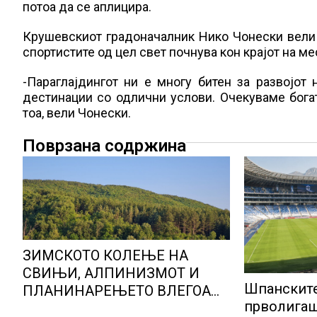
потоа да се аплицира.
Крушевскиот градоначалник Нико Чонески вели 
спортистите од цел свет почнува кон крајот на ме
-Параглајдингот ни е многу битен за развојот
дестинации со одлични услови. Очекуваме богат
тоа, вели Чонески.
Поврзана содржина
ЗИМСКОТО КОЛЕЊЕ НА
СВИЊИ, АЛПИНИЗМОТ И
Шпанските
ПЛАНИНАРЕЊЕТО ВЛЕГОА
прволигаш
ВО РЕГИСТАРОТ НА