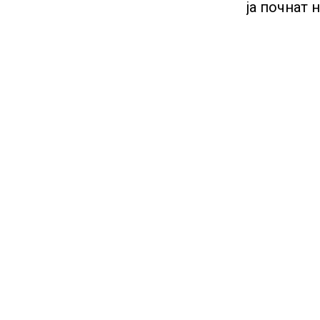
ја почнат 
КУЛТУРНО НАСЛЕДСТВО НА
СЛОВЕНИЈА