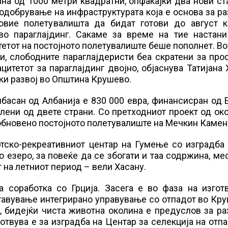
на од 1000 метри квадратни, опфаќајќи два нови ст
добрување на инфраструктурата која е основа за ра
овие полетувалишта да бидат готови до август к
во параглајдинг. Сакаме за време на тие настани
тетот на постојното полетувалиште беше пополнет. В
, слободните параглајдеристи беа скратени за про
итетот за параглајдинг двојно, објаснува Татијана 
ки развој во Општина Крушево.
басан од Албанија е 830 000 евра, финансисран од 
ени од двете страни. Со претходниот проект од ок
 обновено постојното полетувалиште на Мечкин Камен
тско-рекреативниот центар на Гумење со изградба 
о езеро, за повеќе да се збогати и таа содржина, ме
 на летниот период – вели Хасану.
а соработка со Грција. Засега е во фаза на изгот
ставување интегрирано управување со отпадот во Кр
, бидејќи чиста животна околина е предуслов за ра
твува е за изградба на Центар за селекција на отпа