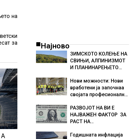
њето на
светски
есат за
Најново
ЗИМСКОТО КОЛЕЊЕ НА
СВИЊИ, АЛПИНИЗМОТ
И ПЛАНИНАРЕЊЕТО
ВЛЕГОА ВО РЕГИСТАРОТ
Нови можности: Нови
НА КУЛТУРНО
вработени ја започнаа
НАСЛЕДСТВО НА
својата професионална
СЛОВЕНИЈА
приказна во Lidl
РАЗВОЈОТ НА ВИ Е
Логистичкиот центар во
НАЈВАЖЕН ФАКТОР ЗА
Куманово
РАСТ НА
АМЕРИКАНСКАТА
Годишната инфлација
ЕКОНОМИЈА
 А