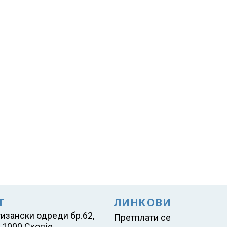
Т
ЛИНКОВИ
тизански одреди бр.62,
Претплати се
 1000 Скопје