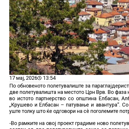
17 мај, 2026
13:54
По обновеното полетувалиште за параглајдерист
две полетувалишта на местото Црн Врв. Во фаза 
во истото партнерство со општина Елбасан, Ал
„Крушево и Елбасан – патување и авантура“. Со
уште толку што ќе одговори на сѐ поголемите пот
-Во рамките на овој проект градиме ново полетув