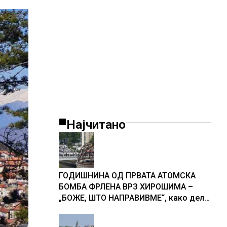
Најчитано
ГОДИШНИНА ОД ПРВАТА АТОМСКА
БОМБА ФРЛЕНА ВРЗ ХИРОШИМА –
„БОЖЕ, ШТО НАПРАВИВМЕ“, како дел
од екипажот во авионот „Енола Геј“ и
учесниците во бомбардирањето го