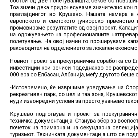
состои од две полетувалишта, секое со површин
Тоа значи дека придонесуваме значително кон по
праглајдингот во Крушево. Нашата намера е 
европското и светското јуниорско првенство 
промовираме резултатите од овој проект. Капаци
на одржувањето на професионалните натпревари
полетување. На овој начин го прошируваме капац
раководител на одделението за локален економс
Новиот проект за прекугранична соработка со Ел
инвестиции кои речиси подеднакво се распредел
000 ера со Елбасан, Албанија, меѓу другото беше
-Истовремено, ќе извршиме уредување на Спор
рекреативен парк, со цел и таа зона, Крушевскот
нуди извонредни услови за престојувањево текот
Крушево подготвува и проект за прекуграничн
техничка документација. Станува збор за воспо
почеток на примарна и на секундарна селекција
туризмот. Техничката документација што се подго