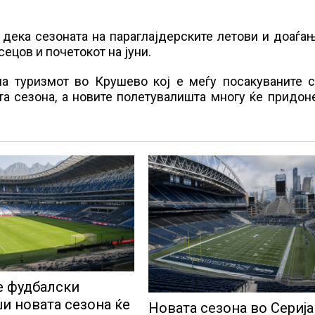
дека сезоната на параглајдерските летови и доаѓа
сецов и почетокот на јуни.
 на туризмот во Крушево кој е меѓу посакуваните 
а сезона, а новите полетувалишта многу ќе придон
 фудбалски
и новата сезона ќе
Новата сезона во Серија