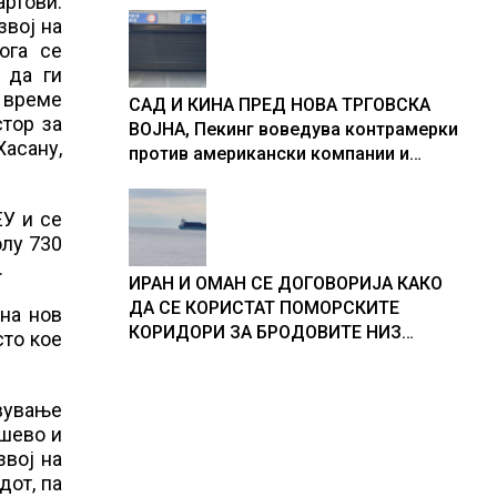
артови.
звој на
ога се
 да ги
о време
САД И КИНА ПРЕД НОВА ТРГОВСКА
стор за
ВОЈНА, Пекинг воведува контрамерки
Хасану,
против американски компании и
организации
ЕУ и се
олу 730
.
ИРАН И ОМАН СЕ ДОГОВОРИЈА КАКО
ДА СЕ КОРИСТАТ ПОМОРСКИТЕ
на нов
КОРИДОРИ ЗА БРОДОВИТЕ НИЗ
сто кое
ОРМУСКАТА ТЕСНИНА
вување
ушево и
звој на
дот, па