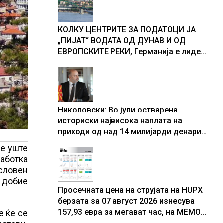
доживуваа овој настан што го
промени текот на историјата
КОЛКУ ЦЕНТРИТЕ ЗА ПОДАТОЦИ ЈА
„ПИЈАТ“ ВОДАТА ОД ДУНАВ И ОД
ЕВРОПСКИТЕ РЕКИ, Германија е лидер
во Европа по бројот на изградени
центри за податоци
Николовски: Во јули остварена
историски највисока наплата на
приходи од над 14 милијарди денари
– изградивме систем што испорачува
ие уште
резултати
работка
асловен
е добие
Просечната цена на струјата на HUPX
берзата за 07 август 2026 изнесува
157,93 евра за мегават час, на МЕМО
е ќе се
153,56 евра за мегават час