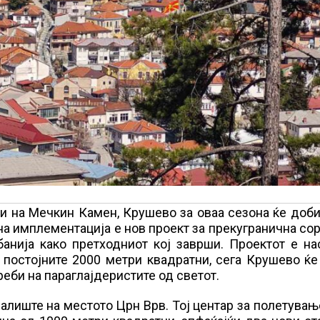
и на Мечкин Камен, Крушево за оваа сезона ќе доб
на имплементација е нов проект за прекугранична со
банија како претходниот кој заврши. Проектот е н
 постојните 2000 метри квадратни, сега Крушево ќ
реби на параглајдеристите од светот.
алиште на местото Црн Врв. Тој центар за полетувањ