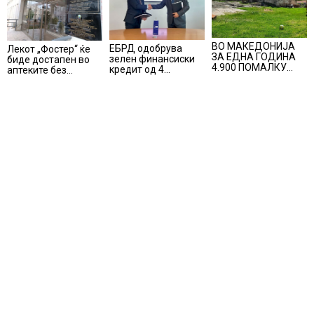
ВО МАКЕДОНИЈА
ЕБРД одобрува
Лекот „Фостер“ ќе
ЗА ЕДНА ГОДИНА
зелен финансиски
биде достапен во
4.900 ПОМАЛКУ
кредит од 4
аптеките без
ЗАПИШАНИ
милиони евра на
доплата, само со
ПРВАЧИЊА
НЛБ Банка
законски
утврдената
партиципација