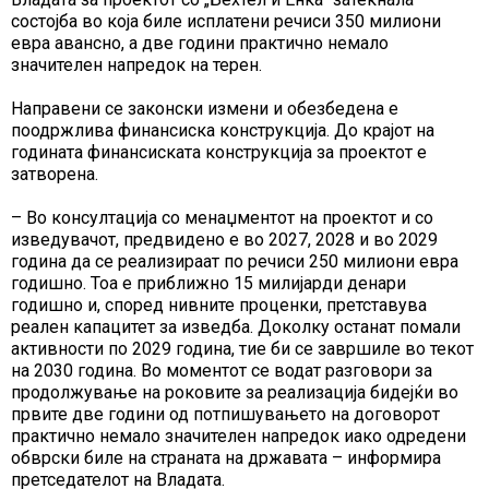
состојба во која биле исплатени речиси 350 милиони
евра авансно, а две години практично немало
значителен напредок на терен.
Направени се законски измени и обезбедена е
поодржлива финансиска конструкција. До крајот на
годината финансиската конструкција за проектот е
затворена.
– Во консултација со менаџментот на проектот и со
изведувачот, предвидено е во 2027, 2028 и во 2029
година да се реализираат по речиси 250 милиони евра
годишно. Тоа е приближно 15 милијарди денари
годишно и, според нивните проценки, претставува
реален капацитет за изведба. Доколку останат помали
активности по 2029 година, тие би се завршиле во текот
на 2030 година. Во моментот се водат разговори за
продолжување на роковите за реализација бидејќи во
првите две години од потпишувањето на договорот
практично немало значителен напредок иако одредени
обврски биле на страната на државата – информира
претседателот на Владата.