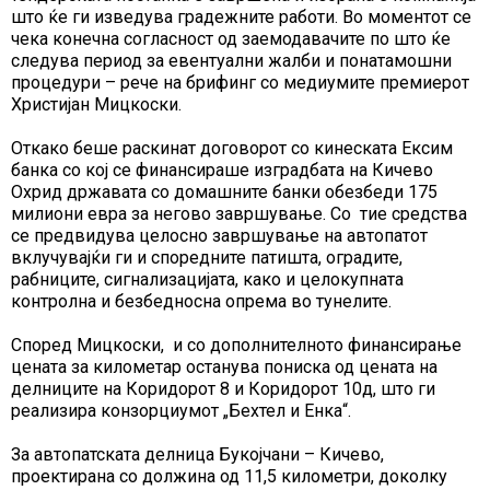
што ќе ги изведува градежните работи. Во моментот се
чека конечна согласност од заемодавачите по што ќе
следува период за евентуални жалби и понатамошни
процедури – рече на брифинг со медиумите премиерот
Христијан Мицкоски.
Откако беше раскинат договорот со кинеската Ексим
банка со кој се финансираше изградбата на Кичево
Охрид државата со домашните банки обезбеди 175
милиони евра за негово завршување. Со тие средства
се предвидува целосно завршување на автопатот
вклучувајќи ги и споредните патишта, оградите,
рабниците, сигнализацијата, како и целокупната
контролна и безбедносна опрема во тунелите.
Според Мицкоски, и со дополнителното финансирање
цената за километар останува пониска од цената на
делниците на Коридорот 8 и Коридорот 10д, што ги
реализира конзорциумот „Бехтел и Енка“.
За автопатската делница Букојчани – Кичево,
проектирана со должина од 11,5 километри, доколку