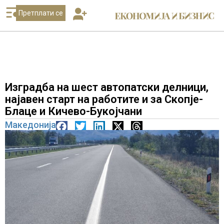
Претплати се
Изградба на шест автопатски делници,
најавен старт на работите и за Скопје-
Блаце и Кичево-Букојчани
Македонија