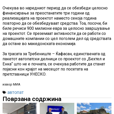
Очекува во наредниот период да се обезбеди целосно
финансирање за преостанатите три години од
реализацијата на проектот наместо секоја година
повторно да се обезбедуваат средства. Тоа, посочи, би
биле речиси 900 милиони евра за целосно завршување
на проектот. Се преземаат активности да се работи со
домашните компании со цел поголем дел од средствата
да остане во македонската економија.
За трасата за Требениште – Ќафасан, единствената од
пакетот автопатски делници со проектот со „Бехтел и
Енка“ што не е почната, се очекува работите да станат
појасни кон крајот на месецот по посетата на
претставници УНЕСКО.
извор МИА
автопат
Поврзана содржина