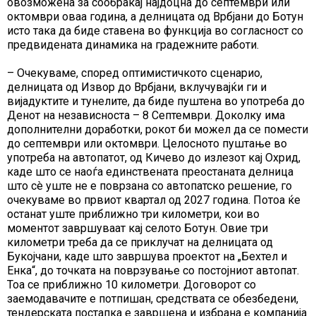
овозможена за сообраќај најдоцна до септември или
октомври оваа година, а делницата од Врбјани до Ботун
исто така да биде ставена во функција во согласност со
предвидената динамика на градежните работи.
– Очекуваме, според оптимистичкото сценарио,
делницата од Извор до Врбјани, вклучувајќи ги и
вијадуктите и тунелите, да биде пуштена во употреба до
Денот на независноста – 8 Септември. Доколку има
дополнителни доработки, рокот би можел да се помести
до септември или октомври. Целосното пуштање во
употреба на автопатот, од Кичево до излезот кај Охрид,
каде што се наоѓа единствената преостаната делница
што сè уште не е поврзана со автопатско решение, го
очекуваме во првиот квартал од 2027 година. Потоа ќе
останат уште приближно три километри, кои во
моментот завршуваат кај селото Ботун. Овие три
километри треба да се приклучат на делницата од
Букојчани, каде што завршува проектот на „Бехтел и
Енка“, до точката на поврзување со постојниот автопат.
Тоа се приближно 10 километри. Договорот со
заемодавачите е потпишан, средствата се обезбедени,
тендерската постапка е завршена и избрана е компанија