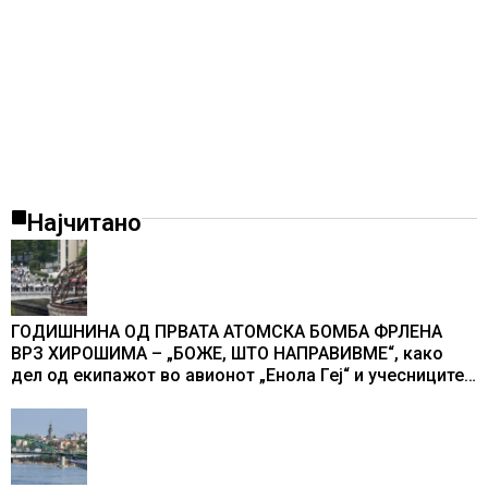
Најчитано
ГОДИШНИНА ОД ПРВАТА АТОМСКА БОМБА ФРЛЕНА
ВРЗ ХИРОШИМА – „БОЖЕ, ШТО НАПРАВИВМЕ“, како
дел од екипажот во авионот „Енола Геј“ и учесниците
во бомбардирањето го доживуваа овој настан што го
промени текот на историјата