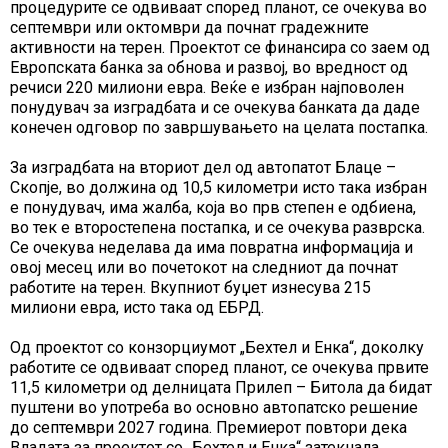
процедурите се одвиваат според планот, се очекува во
септември или октомври да почнат градежните
активности на терен. Проектот се финансира со заем од
Европската банка за обнова и развој, во вредност од
речиси 220 милиони евра. Веќе е избран најповолен
понудувач за изградбата и се очекува банката да даде
конечен одговор по завршувањето на целата постапка.
За изградбата на вториот дел од автопатот Блаце –
Скопје, во должина од 10,5 километри исто така избран
е понудувач, има жалба, која во прв степен е одбиена,
во тек е второстепена постапка, и се очекува разврска.
Се очекува неделава да има повратна информација и
овој месец или во почетокот на следниот да почнат
работите на терен. Вкупниот буџет изнесува 215
милиони евра, исто така од ЕБРД.
Од проектот со конзорциумот „Бехтел и Енка“, доколку
работите се одвиваат според планот, се очекува првите
11,5 километри од делницата Прилеп – Битола да бидат
пуштени во употреба во основно автопатско решение
до септември 2027 година. Премиерот повтори дека
Владата за проектот со „Бехтел и Енка“ затекнала