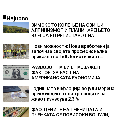
Најново
ЗИМСКОТО КОЛЕЊЕ НА СВИЊИ,
АЛПИНИЗМОТ И ПЛАНИНАРЕЊЕТО
ВЛЕГОА ВО РЕГИСТАРОТ НА
КУЛТУРНО НАСЛЕДСТВО НА
СЛОВЕНИЈА
Нови можности: Нови вработени ја
започнаа својата професионална
приказна во Lidl Логистичкиот
центар во Куманово
РАЗВОЈОТ НА ВИ Е НАЈВАЖЕН
ФАКТОР ЗА РАСТ НА
АМЕРИКАНСКАТА ЕКОНОМИЈА
Годишната инфлација во јули мерена
преку индексот на трошоците на
живот изнесува 2.3 %
ФАО: ЦЕНИТЕ НА ПЧЕНИЦАТА И
ПЧЕНКАТА СЕ ПОВИСОКИ ВО ЈУЛИ,