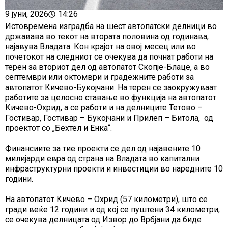
9 јуни, 2026
14:26
Истовремена изградба на шест автопатски делници во
државава во текот на втората половина од годинава,
најавува Владата. Кон крајот на овој месец или во
почетокот на следниот се очекува да почнат работи на
терен за вториот дел од автопатот Скопје-Блаце, а во
септември или октомври и градежните работи за
автопатот Кичево-Букојчани. На терен се заокружуваат
работите за целосно ставање во функција на автопатот
Кичево-Охрид, а се работи и на делниците Тетово –
Гостивар, Гостивар – Букојчани и Прилеп – Битола, од
проектот со „Бехтел и Енка“.
Финансиите за тие проекти се дел од најавените 10
милијарди евра од страна на Владата во капитални
инфраструктурни проекти и инвестиции во наредните 10
години.
На автопатот Кичево – Охрид (57 километри), што се
гради веќе 12 години и од кој се пуштени 34 километри,
се очекува делницата од Извор до Врбјани да биде