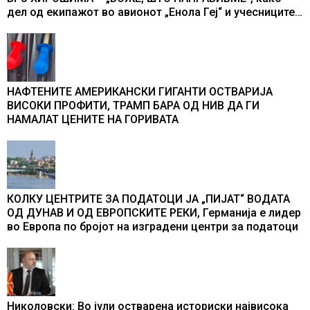
дел од екипажот во авионот „Енола Геј“ и учесниците
во бомбардирањето го доживуваа овој настан што го
промени текот на историјата
НАФТЕНИТЕ АМЕРИКАНСКИ ГИГАНТИ ОСТВАРИЈА
ВИСОКИ ПРОФИТИ, ТРАМП БАРА ОД НИВ ДА ГИ
НАМАЛАТ ЦЕНИТЕ НА ГОРИВАТА
КОЛКУ ЦЕНТРИТЕ ЗА ПОДАТОЦИ ЈА „ПИЈАТ“ ВОДАТА
ОД ДУНАВ И ОД ЕВРОПСКИТЕ РЕКИ, Германија е лидер
во Европа по бројот на изградени центри за податоци
Николовски: Во јули остварена историски највисока