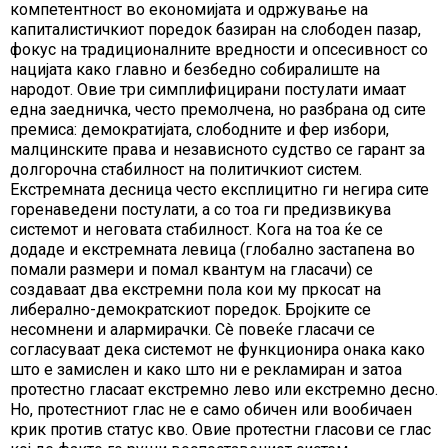
компетентност во економијата и одржување на
капиталистичкиот поредок базиран на слободен пазар,
фокус на традиционалните вредности и опсесивност со
нацијата како главно и безбедно собиралиште на
народот. Овие три симплифицирани постулати имаат
една заедничка, често премолчена, но разбрана од сите
премиса: демократијата, слободните и фер избори,
малцинските права и независното судство се гарант за
долгорочна стабилност на политичкиот систем.
Екстремната десница често експлицитно ги негира сите
горенаведени постулати, а со тоа ги предизвикува
системот и неговата стабилност. Кога на тоа ќе се
додаде и екстремната левица (глобално застапена во
помали размери и помал квантум на гласачи) се
создаваат два екстремни пола кои му пркосат на
либерално-демократскиот поредок. Бројките се
несомнени и алармирачки. Сè повеќе гласачи се
согласуваат дека системот не функционира онака како
што е замислен и како што ни е рекламиран и затоа
протестно гласаат екстремно лево или екстремно десно.
Но, протестниот глас не е само обичен или вообичаен
крик против статус кво. Овие протестни гласови се глас