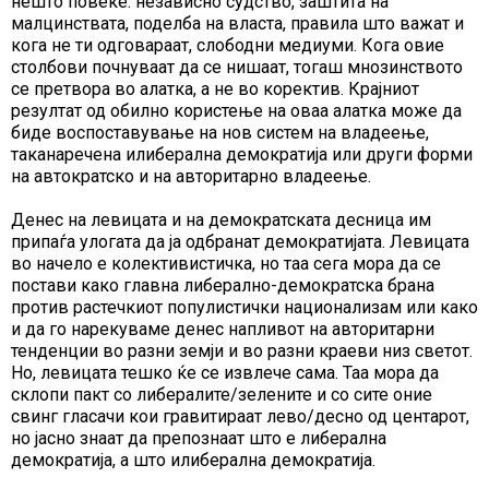
нешто повеќе: независно судство, заштита на
малцинствата, поделба на власта, правила што важат и
кога не ти одговараат, слободни медиуми. Кога овие
столбови почнуваат да се нишаат, тогаш мнозинството
се претвора во алатка, а не во коректив. Крајниот
резултат од обилно користење на оваа алатка може да
биде воспоставување на нов систем на владеење,
таканаречена илиберална демократија или други форми
на автократско и на авторитарно владеење.
Денес на левицата и на демократската десница им
припаѓа улогата да ја одбранат демократијата. Левицата
во начело е колективистичка, но таа сега мора да се
постави како главна либерално-демократска брана
против растечкиот популистички национализам или како
и да го нарекуваме денес напливот на авторитарни
тенденции во разни земји и во разни краеви низ светот.
Но, левицата тешко ќе се извлече сама. Таа мора да
склопи пакт со либералите/зелените и со сите оние
свинг гласачи кои гравитираат лево/десно од центарот,
но јасно знаат да препознаат што е либерална
демократија, а што илиберална демократија.