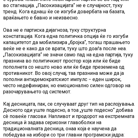
во стагнација. „Пасокизацијата“ не е случајност, туку
тренд. Кога еднаш ќе се изгуби довербата на базата,
враќањето е бавно и неизвесно.
Ова не е партиска дијагноза, туку структурна
констатација. Кога една политичка опција ќе го изгуби
капацитетот да мобилизира „бројка“, тогаш прашањето
веќе не е како да се врати, туку што доаѓа после неа.
„Пасокизацијата“ не значи само пад на една партија, туку
празнина во политичкиот простор која или ќе биде
пополнета со нешто ново или ќе биде преземена од
противникот. Во овој случај, таа празнина може да ја
пополни антидемократскиот импулс − еден широк,
често недефиниран, но емоционално силен одговор на
разочарувањето од системот.
Кај десницата, пак, се случуваат друг тип на раслојувања.
Десното оди уште подесно, а тоа „уште подесно“ добива
сè повеќе гласови. Напливот и продорот на екстремната
десница ѝ задава сериозни главоболки на
традиционалната десница, онаа која е научена да
победува на избори со три главни програмски јадра: