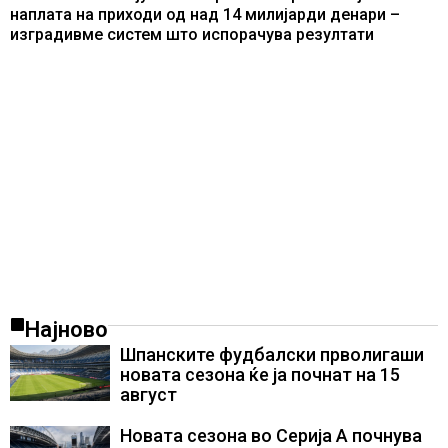
наплата на приходи од над 14 милијарди денари –
изградивме систем што испорачува резултати
Најново
Шпанските фудбалски прволигаши
новата сезона ќе ја почнат на 15
август
Новата сезона во Серија А почнува