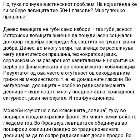
Но, тука почнува вистинскиот проблем. На која агенда ќе
ги собере левицата тие 50+1 гласови? Многу тешко
прашање!
Денес левицата не губи само избори − таа губи јасност.
Историски левицата знаеше да понуди јасен социјален
договор: подобра распределба, заштита на трудот, јавни
добра. Денес, во многу земји, таа агенда се расплинува
меѓу идентитетски прашања, технократски јазик,
сервисирање на разјарениот капитализам и некритичка
верба во финансиската и во економската глобализација.
Резултатот од ова често е отуѓеност од секојдневните
грижи на мнозинството, т. е. на домашните гласачи. Во
меѓувреме, десницата − особено радикализираната
десница − нуди нешто многу поедноставно: припадност,
сигурност, јасен непријател. И тоа функционира.
Можеби клучот не е во класичната „левица“, туку во
поширок продемократски фронт. Во многу земји веќе го
гледаме тоа. Во Франција, левицата се обединува во
пошироки коалиции (заедно со традиционалната
десница) за да го сопре радикалниот десен продор. Во