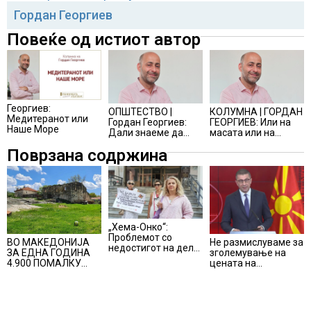
Гордан Георгиев
Повеќе од истиот автор
Георгиев:
КОЛУМНА | ГОРДАН
ОПШТЕСТВО |
Медитеранот или
ГЕОРГИЕВ: Или на
Гордан Георгиев:
Наше Море
масата или на
Дали знаеме да
менито
прифатиме
Поврзана содржина
реформи?
„Хема-Онко“:
Проблемот со
Не размислуваме за
ВО МАКЕДОНИЈА
недостигот на дел
зголемување на
ЗА ЕДНА ГОДИНА
од терапијата за
цената на
4.900 ПОМАЛКУ
онколошките
електричната
ЗАПИШАНИ
пациенти во
енергија, вели
ПРВАЧИЊА
моментот е
Мицкоски
надминат