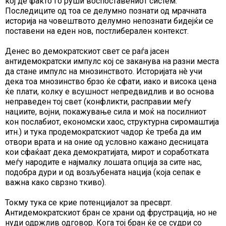
кој де факто го руши воспоставениот систем.
Последиците од тоа се делумно познати од мрачната
историја на човештвото делумно непознати бидејќи се
поставени на еден нов, постлиберален контекст.
Денес во демократскиот свет се раѓа јасен
антидемократски импулс кој се заканува на разни места
да стане импулс на мнозинството. Историјата нè учи
дека тоа мнозинство брзо ќе сфати, иако и висока цена
ќе плати, колку е всушност непредвидлив и во основа
неправеден тој свет (конфликти, расправии меѓу
нациите, војни, покажување сила и моќ на посилниот
кон послабиот, економски хаос, структурна сиромаштија
итн.) и тука продемократскиот чадор ќе треба да им
отвори врата и на оние од условно кажано десницата
кои сфаќаат дека демократијата, мирот и соработката
меѓу народите е најмалку лошата опција за сите нас,
подобра дури и од возљубената нација (која сепак е
важна како сврзно ткиво).
Токму тука се крие потенцијалот за пресврт.
Антидемократскиот бран се храни од фрустрација, но не
нуди одржлив одговор. Кога тој бран ќе се судри со