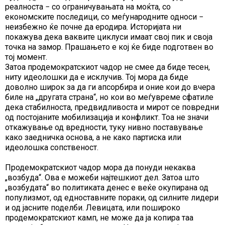
реалноста − со ограничувањата на моќта, со
економските последици, со меѓународните односи −
неизбежно ќе почне да еродира. Историјата ни
покажува дека ваквите циклуси имаат свој пик и своја
точка на замор. Прашањето е кој ќе биде подготвен во
тој момент.
Затоа продемократскиот чадор не смее да биде тесен,
ниту идеолошки да е исклучив. Тој мора да биде
доволно широк за да ги апсорбира и оние кои до вчера
биле на „другата страна“, но кои во меѓувреме сфатиле
дека стабилноста, предвидливоста и мирот се повредни
од постојаните мобилизација и конфликт. Тоа не значи
откажување од вредности, туку нивно поставување
како заедничка основа, а не како партиска или
идеолошка сопственост.
Продемократскиот чадор мора да понуди некаква
„возбуда“. Ова е можеби најтешкиот дел. Затоа што
„возбудата“ во политиката денес е веќе окупирана од
популизмот, од едноставните пораки, од силните лидери
и од јасните поделби. Левицата, или пошироко
продемократскиот камп, не може да ја копира таа