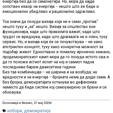
енергија без да се самонегира. Но, мора да најде
сопствен извор на енергија − нешто што ќе биде и
емоционално убедливо и рационално одржливо.
Тоа значи да понуди визија која не е само „против“
нешто туку и „за“ нешто. Визија за општество кое
функционира, каде што правилата важат, каде што
трудот се вреднува, каде што државата не е плен, туку
сервис. Но, и визија која ќе се почувствува − не како
апстрактен концепт, туку како конкретна можност за
подобар живот. Едноставно и помалку иронично кажано,
продемократскиот камп мора да го понуди истото ова и
да го положи истиот испит на кој и самиот падна
последниве барем дваесетина години.
Без таа комбинација − на ширина и на возбуда, на
вредности и на енергија − бројката нема да дојде сама. А
без бројка, демократијата останува во дефанзива
наместо да биде систем кој самоуверено се брани и се
обновува.
Економија и бизнис, 01 мај 2026г
избори
,
демократија