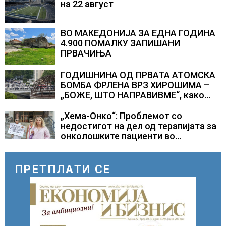
на 22 август
ВО МАКЕДОНИЈА ЗА ЕДНА ГОДИНА
4.900 ПОМАЛКУ ЗАПИШАНИ
ПРВАЧИЊА
ГОДИШНИНА ОД ПРВАТА АТОМСКА
БОМБА ФРЛЕНА ВРЗ ХИРОШИМА –
„БОЖЕ, ШТО НАПРАВИВМЕ“, како
дел од екипажот во авионот „Енола
Геј“ и учесниците во
„Хема-Онко“: Проблемот со
бомбардирањето го доживуваа овој
недостигот на дел од терапијата за
настан што го промени текот на
онколошките пациенти во
историјата
моментот е надминат
ПРЕТПЛАТИ СЕ