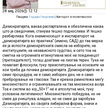
28 мај, 2026
12:12
Пишува:
Гордан Георгиев
| Авторот е политиколог
Демократијата, ваква распарталена и обезличена каква
што ја сведочиме, станува тешко поднослива. И тешко
разбирлива. Кога знаменосецот и инспираторот на
„демократијата во практика“ (имено, САД) до таа мерка
ќе ја испости демократската смисла на изборите, на
институциите, на независното судство, и сето тоа на
сметка на огромната егзекутивна моќ на поединецот
(претседателот), тогаш доаѓаме на лизгав терен. Тука не
помагаат флоскули, туку преиспитување на основите на
кои треба да почива демократијата. Демократијата не е
само процедура, не е само изборен ден, не е само
пребројување на гласови. Таа е кревка рамнотежа меѓу
мнозинството и ограничувањата на таа мнозинска волја.
Тоа е систем во кој „50+1“ не е апсолутна моќ, туку
условена легитимност. Мнозинството победува, но не
смее да уништува; владее, но не смее да заробува.
Демократијата, во својата либерална форма, значи и