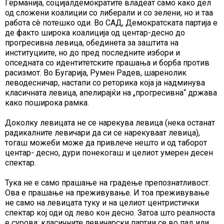
Германија, социјалдемократите владеат само како дел
од сложени коалиции со либерали и со зелени, но и таа
работа сè потешко оди. Во САД, Демократската партија е
де факто широка коалиција од центар-десно до
прогресивна левица, обединета за заштита на
институциите, но до пред последните избори и
опседната со идентитетските прашања и борба против
расизмот. Во Бугарија, Румен Радев, шаренолик
леводесничар, настапи со реторика која ја надминува
класичната левица, апелирајќи на „прогресивна“ држава
како поширока рамка.
Доколку левицата не се нарекува левица (нека останат
радикалните левичари да си се нарекуваат левица),
тогаш можеби може да привлече нешто и од таборот
центар- десно, дури понекогаш и целиот умерен десен
спектар.
Тука не е само прашање на градење препознатливост.
Ова е прашање на преживување. И тоа преживување
не само на левицата туку и на целиот центристички
спектар кој оди од лево кон десно. Затоа што реалноста
е сурова: класичните левичарски партии се во пад или