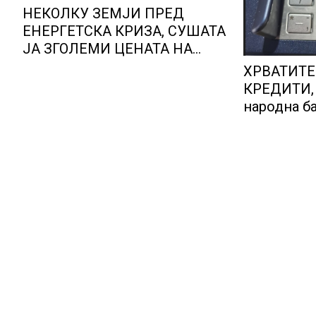
НЕКОЛКУ ЗЕМЈИ ПРЕД
ЕНЕРГЕТСКА КРИЗА, СУШАТА
ЈА ЗГОЛЕМИ ЦЕНАТА НА
СТРУЈАТА НА БЕРЗИТЕ НА
ХРВАТИТЕ
НАД 700 ЕВРА ЗА МЕГАВАТ-
КРЕДИТИ, 
ЧАС
народна ба
правилата
предупред
ризици во
систем