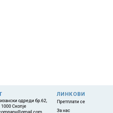
Т
ЛИНКОВИ
тизански одреди бр.62,
Претплати се
 1000 Скопје
За нас
company@gmail.com