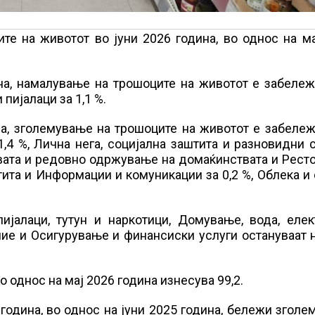
те на животот во јуни 2026 година, во однос на м
ина, намалување на трошоците на животот е забеле
 пијалаци за 1,1 %.
ина, зголемување на трошоците на животот е забеле
1,4 %, Лична нега, социјална заштита и разновидни 
твата и редовно одржување на домаќинствата и Рест
тита и Информации и комуникации за 0,2 %, Облека и
ијалаци, тутун и наркотици, Домување, вода, елек
ание и Осигурување и финансиски услуги остануваат 
о однос на мај 2026 година изнесува 99,2.
година, во однос на јуни 2025 година, бележи згол