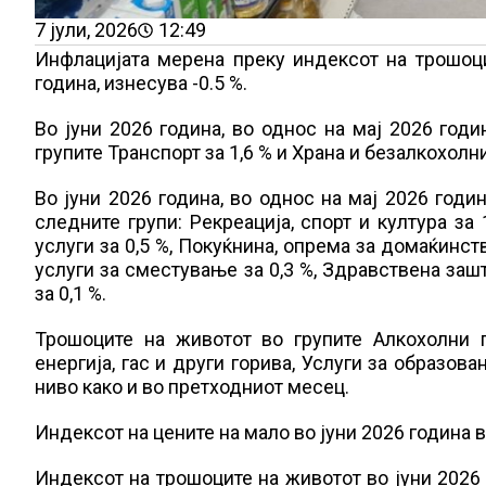
7 јули, 2026
12:49
Инфлацијата мерена преку индексот на трошоци
година, изнесува -0.5 %.
Во јуни 2026 година, во однос на мај 2026 год
групите Транспорт за 1,6 % и Храна и безалкохолни
Во јуни 2026 година, во однос на мај 2026 год
следните групи: Рекреација, спорт и култура за 
услуги за 0,5 %, Покуќнина, опрема за домаќинс
услуги за сместување за 0,3 %, Здравствена заш
за 0,1 %.
Трошоците на животот во групите Алкохолни п
енергија, гас и други горива, Услуги за образов
ниво како и во претходниот месец.
Индексот на цените на мало во јуни 2026 година в
Индексот на трошоците на животот во јуни 2026 