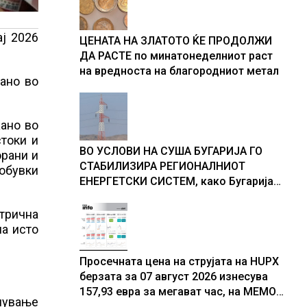
ај 2026
ЦЕНАТА НА ЗЛАТОТО ЌЕ ПРОДОЛЖИ
ДА РАСТЕ по минатонеделниот раст
на вредноста на благородниот метал
жано во
жано во
стоки и
ВО УСЛОВИ НА СУША БУГАРИЈА ГО
орани и
СТАБИЛИЗИРА РЕГИОНАЛНИОТ
 обувки
ЕНЕРГЕТСКИ СИСТЕМ, како Бугарија
стана балкански шампион во
складирање на енергија од батерии
трична
на исто
Просечната цена на струјата на HUPX
берзата за 07 август 2026 изнесува
157,93 евра за мегават час, на МЕМО
емување
153,56 евра за мегават час