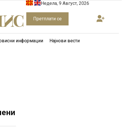
Недела, 9 Август, 2026
Претплати се
рвисни информации
Најнови вести
мени