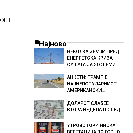
ОСТ
Најново
НЕКОЛКУ ЗЕМЈИ ПРЕД
ЕНЕРГЕТСКА КРИЗА,
СУШАТА ЈА ЗГОЛЕМИ
ЦЕНАТА НА СТРУЈАТА
АНКЕТИ: ТРАМП Е
НА БЕРЗИТЕ НА НАД 700
НАЈНЕПОПУЛАРНИОТ
ЕВРА ЗА МЕГАВАТ-ЧАС
АМЕРИКАНСКИ
ПРЕТСЕДАТЕЛ СО ВТОР
ДОЛАРОТ СЛАБЕЕ
МАНДАТ, тој не ги
ВТОРА НЕДЕЛА ПО РЕД
признава резултатите
од последните анкети
УТРОВО ГОРИ НИСКА
ВЕГЕТАЦИЈА ВО ГОРНО