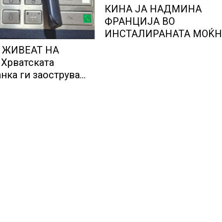
КИНА ЈА НАДМИНА
ФРАНЦИЈА ВО
ИНСТАЛИРАНАТА МОЌН
НА НУКЛЕАРНИТЕ
 ЖИВЕАТ НА
ЦЕНТРАЛИ
Хрватската
нка ги заострува
 за кредитирање и
ува на зголемени
 финансискиот