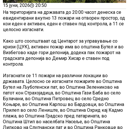
15 јуни, 2026
20:50
На територијата на државата до 20:00 часот денеска се
евидентирани вкупно 13 пожари на отворен простор, од
кои еден е активен, еден е ставен под контрола, а 11 се
целосно изгаснати.
Како што соопштваат од Центарот за управување со
кризи (ЦУК), активен пожар има во општина Бутел и во
Визбегово каде гори депонија, додека пак пожарот на
градската депонија во Демир Хисар е ставен под
контрола.
Изгаснати се 11 пожари на различни локации во
државата. Целосно се изгаснати пожарите во Општина
Бутел на Љуботенски пат, во Општина Зелениково на
патот кон Страхојадица, во Општина Гази Баба во село
Булачани, во Општина Петровец во село Средно
Коњаре, во Општина Карпош во Бардовци, во Општина
Прилеп во село Лениште, во Општина Охрид кај Кадмо
плажа, во Општина Градско пред патарината, во
Општина Штип во населбата Насеље, во Општина
Липково на Слупчански пат и во Општина Ранковце во