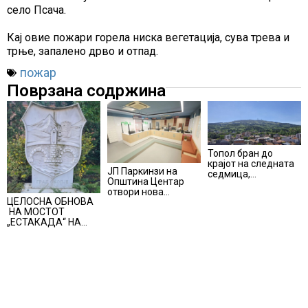
село Псача.
Кај овие пожари горела ниска вегетација, сува трева и
трње, запалено дрво и отпад.
пожар
Поврзана содржина
Топол бран до
крајот на следната
ЈП Паркинзи на
седмица,
Општина Центар
температури над 40
отвори нова
степени
ЦЕЛОСНА ОБНОВА
канцеларија за
НА МОСТОТ
грижа за корисници
„ЕСТАКАДА“ НА
ИЗЛЕЗОТ ОД
СКОПЈЕ