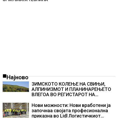
Најново
ЗИМСКОТО КОЛЕЊЕ НА СВИЊИ,
АЛПИНИЗМОТ И ПЛАНИНАРЕЊЕТО
ВЛЕГОА ВО РЕГИСТАРОТ НА
КУЛТУРНО НАСЛЕДСТВО НА
СЛОВЕНИЈА
Нови можности: Нови вработени ја
започнаа својата професионална
приказна во Lidl Логистичкиот