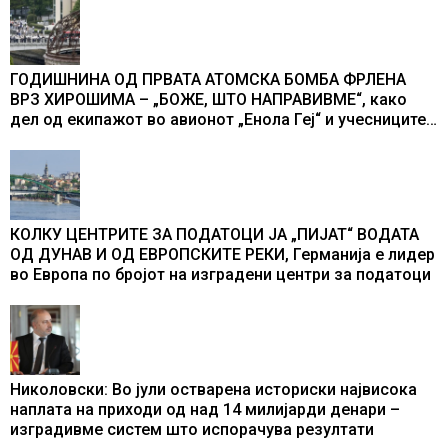
ГОДИШНИНА ОД ПРВАТА АТОМСКА БОМБА ФРЛЕНА
ВРЗ ХИРОШИМА – „БОЖЕ, ШТО НАПРАВИВМЕ“, како
дел од екипажот во авионот „Енола Геј“ и учесниците
во бомбардирањето го доживуваа овој настан што го
промени текот на историјата
КОЛКУ ЦЕНТРИТЕ ЗА ПОДАТОЦИ ЈА „ПИЈАТ“ ВОДАТА
ОД ДУНАВ И ОД ЕВРОПСКИТЕ РЕКИ, Германија е лидер
во Европа по бројот на изградени центри за податоци
Николовски: Во јули остварена историски највисока
наплата на приходи од над 14 милијарди денари –
изградивме систем што испорачува резултати