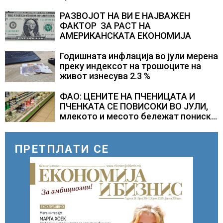
центар во Куманово
РАЗВОЈОТ НА ВИ Е НАЈВАЖЕН
ФАКТОР ЗА РАСТ НА
АМЕРИКАНСКАТА ЕКОНОМИЈА
Годишната инфлација во јули мерена
преку индексот на трошоците на
живот изнесува 2.3 %
ФАО: ЦЕНИТЕ НА ПЧЕНИЦАТА И
ПЧЕНКАТА СЕ ПОВИСОКИ ВО ЈУЛИ,
млекото и месото бележат пониски
цени
ПРЕТПЛАТИ СЕ