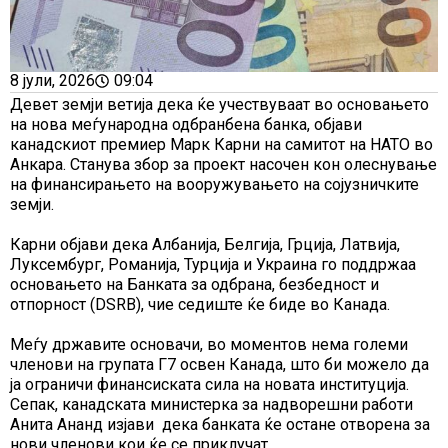
8 јули, 2026
09:04
Девет земји ветија дека ќе учествуваат во основањето
на нова меѓународна одбранбена банка, објави
канадскиот премиер Марк Карни на самитот на НАТО во
Анкара. Станува збор за проект насочен кон олеснување
на финансирањето на вооружувањето на сојузничките
земји.
Карни објави дека Албанија, Белгија, Грција, Латвија,
Луксембург, Романија, Турција и Украина го поддржаа
основањето на Банката за одбрана, безбедност и
отпорност (DSRB), чие седиште ќе биде во Канада.
Меѓу државите основачи, во моментов нема големи
членови на групата Г7 освен Канада, што би можело да
ја ограничи финансиската сила на новата институција.
Сепак, канадската министерка за надворешни работи
Анита Ананд изјави дека банката ќе остане отворена за
нови членови кои ќе се приклучат.