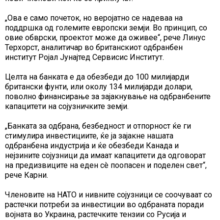
„Ова е само почеток, но веројатно се надеваа на
поддршка од големите европски земји. Во принцип, со
овие обврски, проектот може да оживее“, рече Линус
Терхорст, аналитичар во британскиот одбранбен
институт Ројал Јунајтед Сервисис Институт.
Целта на банката е да обезбеди до 100 милијарди
британски фунти, или околу 134 милијарди долари,
поволно финансирање за зајакнување на одбранбените
капацитети на сојузничките земји.
„Банката за одбрана, безбедност и отпорност ќе ги
стимулира инвестициите, ќе ја зајакне нашата
одбранбена индустрија и ќе обезбеди Канада и
нејзините сојузници да имаат капацитети да одговорат
на предизвиците на еден сè поопасен и поделен свет“,
рече Карни.
Членовите на НАТО и нивните сојузници се соочуваат со
растечки потреби за инвестиции во одбраната поради
војната во Украина, растечките тензии со Русија и