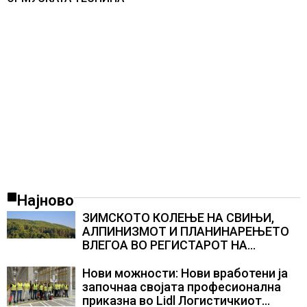
Најново
ЗИМСКОТО КОЛЕЊЕ НА СВИЊИ,
АЛПИНИЗМОТ И ПЛАНИНАРЕЊЕТО
ВЛЕГОА ВО РЕГИСТАРОТ НА
КУЛТУРНО НАСЛЕДСТВО НА
СЛОВЕНИЈА
Нови можности: Нови вработени ја
започнаа својата професионална
приказна во Lidl Логистичкиот