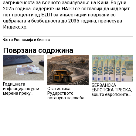
загриженоста за военото засилување на Кина. Во јуни
2025 година, лидерите на НАТО се согласија да издвојат
пет проценти од БДП за инвестиции поврзани со
одбраната и безбедноста до 2035 година, пренесува
Индекс.хр.
Фото Економија и бизнис
Поврзана содржина
Годишната
БЕРЗАНСКА
инфлација во јули
Статистика:
ЕВРОПСКА ТРЕСКА,
мерена преку
Рударството
зошто европските
индексот на
останува најслаба
берзи уриваат
трошоците на
алка во
рекорди оваа
живот изнесува 2.3
индустријата и
недела,
%
покрај потенцијалот
најголемите
за нови инвестиции
победници се
помалку познатите
компании за ВИ