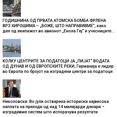
ГОДИШНИНА ОД ПРВАТА АТОМСКА БОМБА ФРЛЕНА
ВРЗ ХИРОШИМА – „БОЖЕ, ШТО НАПРАВИВМЕ“, како
дел од екипажот во авионот „Енола Геј“ и учесниците
во бомбардирањето го доживуваа овој настан што го
промени текот на историјата
КОЛКУ ЦЕНТРИТЕ ЗА ПОДАТОЦИ ЈА „ПИЈАТ“ ВОДАТА
ОД ДУНАВ И ОД ЕВРОПСКИТЕ РЕКИ, Германија е лидер
во Европа по бројот на изградени центри за податоци
Николовски: Во јули остварена историски највисока
наплата на приходи од над 14 милијарди денари –
изградивме систем што испорачува резултати