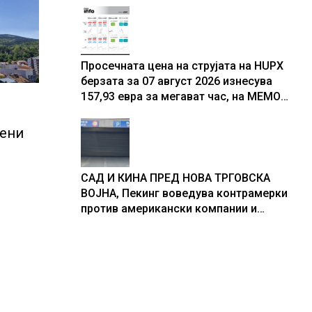
резултати
Просечната цена на струјата на HUPX
берзата за 07 август 2026 изнесува
157,93 евра за мегават час, на МЕМО
153,56 евра за мегават час
пени
САД И КИНА ПРЕД НОВА ТРГОВСКА
ВОЈНА, Пекинг воведува контрамерки
против американски компании и
организации