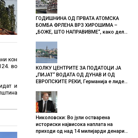
ГОДИШНИНА ОД ПРВАТА АТОМСКА
БОМБА ФРЛЕНА ВРЗ ХИРОШИМА –
„БОЖЕ, ШТО НАПРАВИВМЕ“, како дел
од екипажот во авионот „Енола Геј“ и
учесниците во бомбардирањето го
доживуваа овој настан што го
ани кон
промени текот на историјата
124. во
КОЛКУ ЦЕНТРИТЕ ЗА ПОДАТОЦИ ЈА
„ПИЈАТ“ ВОДАТА ОД ДУНАВ И ОД
ЕВРОПСКИТЕ РЕКИ, Германија е лидер
идат и
во Европа по бројот на изградени
општина
центри за податоци
Николовски: Во јули остварена
историски највисока наплата на
приходи од над 14 милијарди денари
– изградивме систем што испорачува