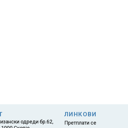
Т
ЛИНКОВИ
тизански одреди бр.62,
Претплати се
 1000 Скопје