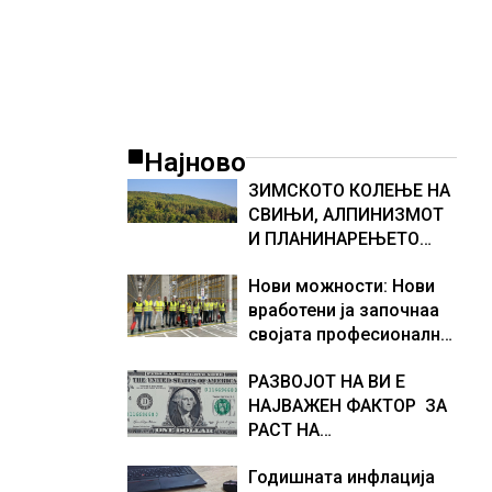
Најново
ЗИМСКОТО КОЛЕЊЕ НА
СВИЊИ, АЛПИНИЗМОТ
И ПЛАНИНАРЕЊЕТО
ВЛЕГОА ВО РЕГИСТАРОТ
Нови можности: Нови
НА КУЛТУРНО
вработени ја започнаа
НАСЛЕДСТВО НА
својата професионална
СЛОВЕНИЈА
приказна во Lidl
РАЗВОЈОТ НА ВИ Е
Логистичкиот центар во
НАЈВАЖЕН ФАКТОР ЗА
Куманово
РАСТ НА
АМЕРИКАНСКАТА
Годишната инфлација
ЕКОНОМИЈА