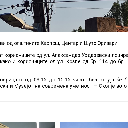
ови од општините Карпош, Центар и Шуто Оризари.
дат корисниците од ул. Александар Урдаревски лоцир
ако и корисниците од ул. Козле од бр. 114 до бр. 
ериодот од 09:15 до 15:15 часот без струја ќе б
вски и Музејот на современа уметност – Скопје во 