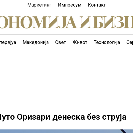
Маркетинг
Импресум
Контакт
тервјуа
Македонија
Свет
Живот
Технологија
Се
уто Оризари денеска без струја