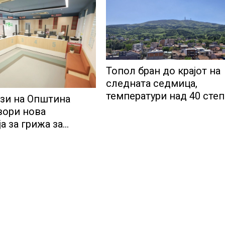
Топол бран до крајот на
следната седмица,
температури над 40 сте
зи на Општина
вори нова
а за грижа за
и