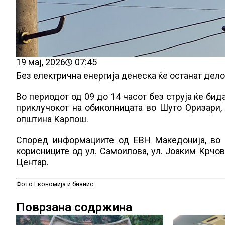
19 мај, 2026
07:45
Без електрична енергија денеска ќе останат дел
Во периодот од 09 до 14 часот без струја ќе би
приклучокот на обиколницата во Шуто Оризари, к
општина Карпош.
Според информациите од ЕВН Македонија, во п
корисниците од ул. Самоилова, ул. Јоаким Крчо
Центар.
Фото Економија и бизнис
Поврзана содржина