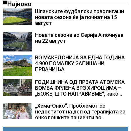
Најново
Шпанските фудбалски прволигаши
новата сезона ќе ја почнат на 15
август
Новата сезона во Серија А почнува
на 22 август
ВО МАКЕДОНИЈА ЗА ЕДНА ГОДИНА
4.900 ПОМАЛКУ ЗАПИШАНИ
ПРВАЧИЊА
ГОДИШНИНА ОД ПРВАТА АТОМСКА
БОМБА ФРЛЕНА ВРЗ ХИРОШИМА –
„БОЖЕ, ШТО НАПРАВИВМЕ“, како
дел од екипажот во авионот „Енола
Геј“ и учесниците во
„Хема-Онко“: Проблемот со
бомбардирањето го доживуваа овој
недостигот на дел од терапијата за
настан што го промени текот на
онколошките пациенти во
историјата
моментот е надминат