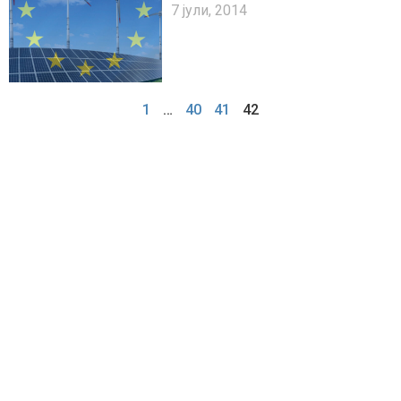
ОСИГУРУВАЊА
7 јули, 2014
1
…
40
41
42