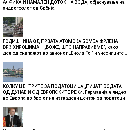
АФРИКА И НАМАЛЕН ДОТОК НА ВОДА, објаснување на
хидрогеолог од Србија
ГОДИШНИНА ОД ПРВАТА АТОМСКА БОМБА ФРЛЕНА
ВРЗ ХИРОШИМА – „БОЖЕ, ШТО НАПРАВИВМЕ“, како
дел од екипажот во авионот „Енола Геј“ и учесниците
во бомбардирањето го доживуваа овој настан што го
промени текот на историјата
КОЛКУ ЦЕНТРИТЕ ЗА ПОДАТОЦИ ЈА „ПИЈАТ“ ВОДАТА
ОД ДУНАВ И ОД ЕВРОПСКИТЕ РЕКИ, Германија е лидер
во Европа по бројот на изградени центри за податоци