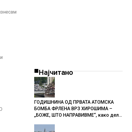
изнесам
 и
Најчитано
ГОДИШНИНА ОД ПРВАТА АТОМСКА
БОМБА ФРЛЕНА ВРЗ ХИРОШИМА –
О
„БОЖЕ, ШТО НАПРАВИВМЕ“, како дел
од екипажот во авионот „Енола Геј“ и
учесниците во бомбардирањето го