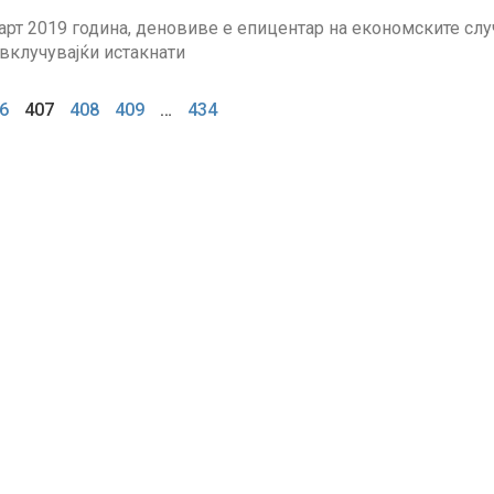
арт 2019 година, деновиве е епицентар на економските сл
 вклучувајќи истакнати
6
407
408
409
…
434