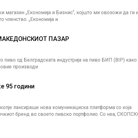
 магазин „Економија и Бизнис“, којшто ми овозожи да ги 
то членство. „Економија и
 МАКЕДОНСКИОТ ПАЗАР
о пиво од Белградската индустрија на пиво БИП (BIP) како
а овие производи
ќе 95 години
 Скопје лансираше нова комуникациска платформа со која
чкиот бренд во своето пивско портфолио. Со неа, СКОПСК