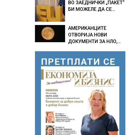
ВО ЗАЕДНИЧКИ „ПАКЕТ“
ПРОГНОЗИ ЗА
БИ МОЖЕЛЕ ДА СЕ
СРЕДИНАТА НА АВГУСТ
ПРИКЛУЧАТ КОН ЕУ
АМЕРИКАНЦИТЕ
ОТВОРИЈА НОВИ
ДОКУМЕНТИ ЗА НЛО,
Федералното биро за
истраги проверувало
ПРЕТПЛАТИ СЕ
снимки за „Големи
темни триаголници со
светла“