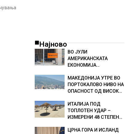
учувања
Најново
ВО ЈУЛИ
АМЕРИКАНСКАТА
ЕКОНОМИЈА
НЕОЧЕКУВАНО ИЗГУБИ
МАКЕДОНИЈА УТРЕ ВО
23.000 РАБОТНИ МЕСТА
ПОРТОКАЛОВО НИВО НА
ОПАСНОСТ ОД ВИСОКИ
ТЕМПЕРАТУРИ
ИТАЛИЈА ПОД
ТОПЛОТЕН УДАР –
ИЗМЕРЕНИ 48 СТЕПЕНИ,
МЕТЕОРОЛОЗИТЕ
ЦРНА ГОРА И ИСЛАНД
НАЈАВИЈА НОВИ