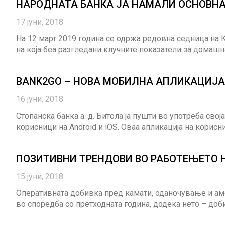
НАРОДНАТА БАНКА ЈА НАМАЛИ ОСНОВНАТ
17 јуни, 2018
На 12 март 2019 година се одржа редовна седница на 
на која беа разгледани клучните показатели за домаш
BANK2GO – НОВА МОБИЛНА АПЛИКАЦИЈА 
16 јуни, 2018
Стопанска банка а. д. Битола ја пушти во употреба свој
корисници на Android и iOS. Оваа апликација на корисн
ПОЗИТИВНИ ТРЕНДОВИ ВО РАБОТЕЊЕТО Н
15 јуни, 2018
Оперативната добивка пред камати, оданочување и амор
во споредба со претходната година, додека нето – доб