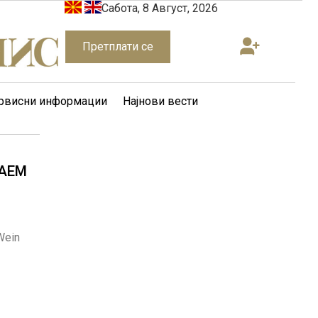
Сабота, 8 Август, 2026
Претплати се
рвисни информации
Најнови вести
САЕМ
Wein