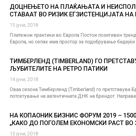
ДОЦНЕЊЕТО НА ПЛАЌАЊАТА И НЕИСПОЛ
СТАВААТ ВО РИЗИК ЕГЗИСТЕНЦИЈАТА НА
15 јуни, 2018
Платежни практики во Европа Постои позитивен тренд
Европа, но сепак има простор за подобрување бидејќи 
ТИМБЕРЛЕНД (TIMBERLAND) ГО ПРЕТСТАВ
ЉУБИТЕЛИТЕ НА РЕТРО ПАТИКИ
14 јуни, 2018
Оваа сезона Тимберленд (Timberland) го претставува Б
потсетување на автентичната ДНК на брендот. Направен
НА КОПАОНИК БИЗНИС ФОРУМ 2019 – 150
„КАКО ДО ПОГОЛЕМ ЕКОНОМСКИ РАСТ ВО
13 јуни, 2018