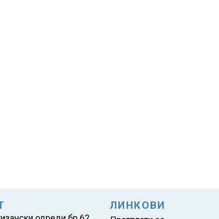
Т
ЛИНКОВИ
тизански одреди бр.62,