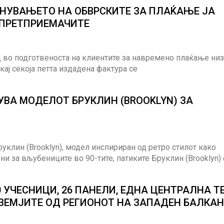
НУВАЊЕТО НА ОБВРСКИТЕ ЗА ПЛАЌАЊЕ ЈА
 ПРЕТПРИЕМАЧИТЕ
 во подготвеноста на клиентите за навремено плаќање низ
кај секоја петта издадена фактура се
УВА МОДЕЛОТ БРУКЛИН (BROOKLYN) ЗА
руклин (Brooklyn), модел инспириран од ретро стилот како
и за вљубениците во 90-тите, патиките Бруклин (Brooklyn)
0 УЧЕСНИЦИ, 26 ПАНЕЛИ, ЕДНА ЦЕНТРАЛНА Т
 ЗЕМЈИТЕ ОД РЕГИОНОТ НА ЗАПАДЕН БАЛКАН