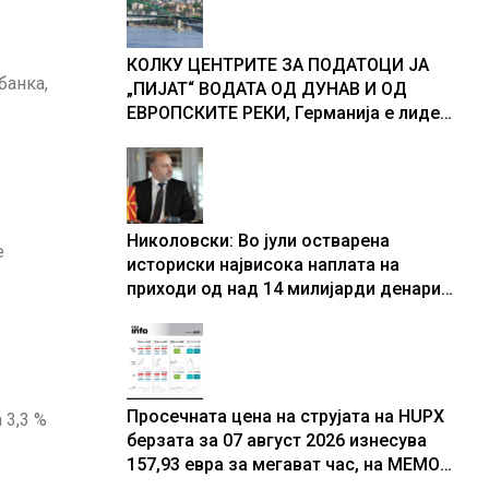
доживуваа овој настан што го
промени текот на историјата
КОЛКУ ЦЕНТРИТЕ ЗА ПОДАТОЦИ ЈА
банка,
„ПИЈАТ“ ВОДАТА ОД ДУНАВ И ОД
ЕВРОПСКИТЕ РЕКИ, Германија е лидер
во Европа по бројот на изградени
центри за податоци
Николовски: Во јули остварена
е
историски највисока наплата на
приходи од над 14 милијарди денари
– изградивме систем што испорачува
резултати
Просечната цена на струјата на HUPX
 3,3 %
берзата за 07 август 2026 изнесува
157,93 евра за мегават час, на МЕМО
153,56 евра за мегават час