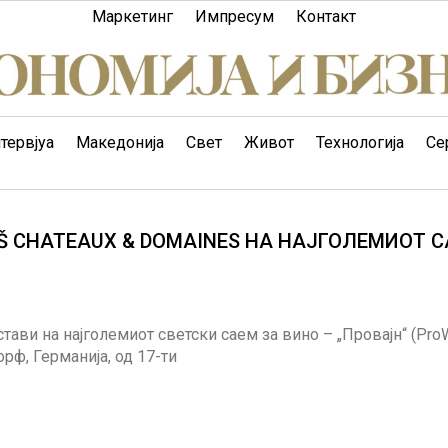
Маркетинг
Импресум
Контакт
тервјуа
Македонија
Свет
Живот
Технологија
Се
Š CHATEAUX & DOMAINЕS НА НАЈГОЛЕМИОТ 
тави на најголемиот светски саем за вино – „Провајн“ (Pro
рф, Германија, од 17-ти