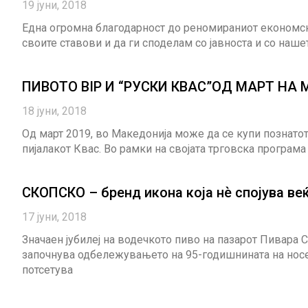
19 јуни, 2018
Една огромна благодарност до реномираниот економски
своите ставови и да ги споделам со јавноста и со наше
ПИВОТО BIP И “РУСКИ КВАС”ОД МАРТ НА
18 јуни, 2018
Од март 2019, во Македонија може да се купи познатот
пијалакот Квас. Во рамки на својата трговска програм
СКОПСКО – бренд икона која нѐ спојува ве
17 јуни, 2018
Значаен јубилеј на водечкото пиво на пазарот Пивара
започнува одбележувањето на 95-годишнината на носе
потсетува