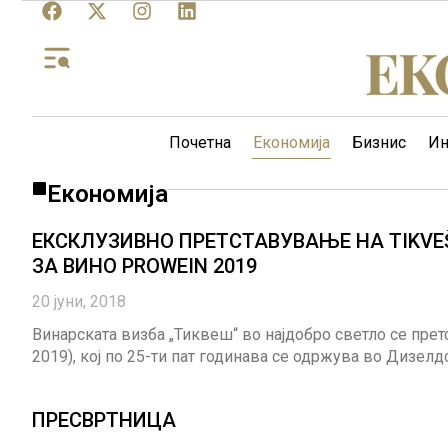
Почетна
Економија
Бизнис
Ин
Економија
ЕКСКЛУЗИВНО ПРЕТСТАВУВАЊЕ НА TIKVE
ЗА ВИНО PROWEIN 2019
20 јуни, 2018
Винарската визба „Тиквеш“ вo најдобро светло се претс
2019), кој по 25-ти пат годинава се одржува во Дизелдо
ПРЕСВРТНИЦА