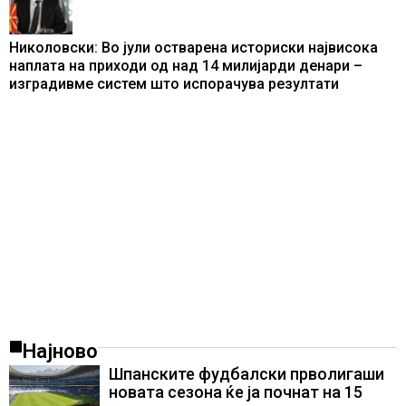
Николовски: Во јули остварена историски највисока
наплата на приходи од над 14 милијарди денари –
изградивме систем што испорачува резултати
Најново
Шпанските фудбалски прволигаши
новата сезона ќе ја почнат на 15