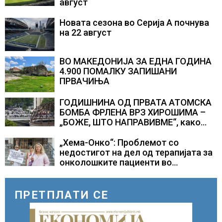
август
Новата сезона во Серија А почнува
на 22 август
ВО МАКЕДОНИЈА ЗА ЕДНА ГОДИНА
4.900 ПОМАЛКУ ЗАПИШАНИ
ПРВАЧИЊА
ГОДИШНИНА ОД ПРВАТА АТОМСКА
БОМБА ФРЛЕНА ВРЗ ХИРОШИМА –
„БОЖЕ, ШТО НАПРАВИВМЕ“, како
дел од екипажот во авионот „Енола
Геј“ и учесниците во
„Хема-Онко“: Проблемот со
бомбардирањето го доживуваа овој
недостигот на дел од терапијата за
настан што го промени текот на
онколошките пациенти во
историјата
моментот е надминат
ПРЕТПЛАТИ СЕ