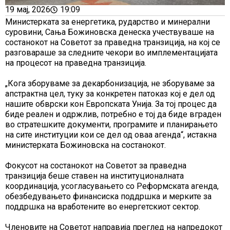
19 мај, 2026
19:09
Министерката за енергетика, рударство и минерални
суровини, Сања Божиновска денеска учествуваше на
состанокот на Советот за праведна транзиција, на кој се
разговараше за следните чекори во имплементацијата
на процесот на праведна транзиција.
„Кога зборуваме за декарбонизација, не зборуваме за
апстрактна цел, туку за конкретен патоказ кој е дел од
нашите обврски кон Европската Унија. За тој процес да
биде реален и одржлив, потребно е тој да биде вграден
во стратешките документи, програмите и планирањето
на сите институции кои се дел од оваа агенда“, истакна
министерката Божиновска на состанокот.
Фокусот на состанокот на Советот за праведна
транзиција беше ставен на институционалната
координација, усогласувањето со Реформската агенда,
обезбедувањето финансиска поддршка и мерките за
поддршка на вработените во енергетскиот сектор.
Членовите на Советот направија преглед на напредокот