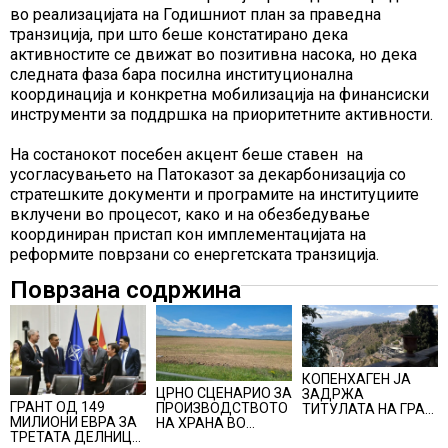
во реализацијата на Годишниот план за праведна
транзиција, при што беше констатирано дека
активностите се движат во позитивна насока, но дека
следната фаза бара посилна институционална
координација и конкретна мобилизација на финансиски
инструменти за поддршка на приоритетните активности.
На состанокот посебен акцент беше ставен на
усогласувањето на Патоказот за декарбонизација со
стратешките документи и програмите на институциите
вклучени во процесот, како и на обезбедување
координиран пристап кон имплементацијата на
реформите поврзани со енергетската транзиција.
Поврзана содржина
КОПЕНХАГЕН ЈА
ЦРНО СЦЕНАРИО ЗА
ЗАДРЖА
ГРАНТ ОД 149
ПРОИЗВОДСТВОТО
ТИТУЛАТА НА ГРАД
МИЛИОНИ ЕВРА ЗА
НА ХРАНА ВО
СО НАЈДОБАР
ТРЕТАТА ДЕЛНИЦА
СВЕТОТ ВО 2027
КВАЛИТЕТ НА