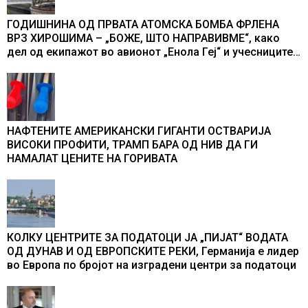
ГОДИШНИНА ОД ПРВАТА АТОМСКА БОМБА ФРЛЕНА
ВРЗ ХИРОШИМА – „БОЖЕ, ШТО НАПРАВИВМЕ“, како
дел од екипажот во авионот „Енола Геј“ и учесниците
во бомбардирањето го доживуваа овој настан што го
промени текот на историјата
НАФТЕНИТЕ АМЕРИКАНСКИ ГИГАНТИ ОСТВАРИЈА
ВИСОКИ ПРОФИТИ, ТРАМП БАРА ОД НИВ ДА ГИ
НАМАЛАТ ЦЕНИТЕ НА ГОРИВАТА
КОЛКУ ЦЕНТРИТЕ ЗА ПОДАТОЦИ ЈА „ПИЈАТ“ ВОДАТА
ОД ДУНАВ И ОД ЕВРОПСКИТЕ РЕКИ, Германија е лидер
во Европа по бројот на изградени центри за податоци