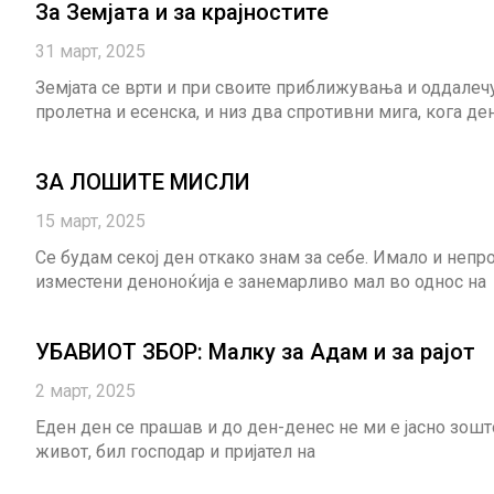
За Земјата и за крајностите
31 март, 2025
Земјата се врти и при своите приближувања и оддале
пролетна и есенска, и низ два спротивни мига, кога ден
ЗА ЛОШИТЕ МИСЛИ
15 март, 2025
Се будам секој ден откако знам за себе. Имало и непро
изместени деноноќија е занемарливо мал во однос на
УБАВИОТ ЗБОР: Малку за Адам и за рајот
2 март, 2025
Еден ден се прашав и до ден-денес не ми е јасно зошт
живот, бил господар и пријател на