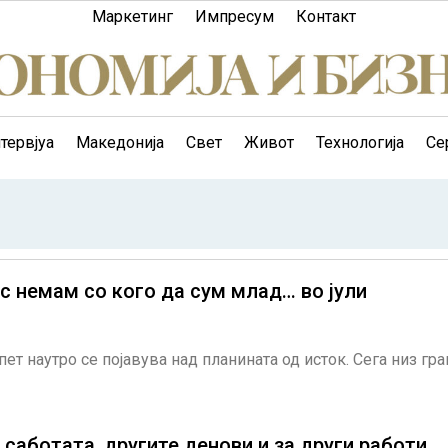
Маркетинг
Импресум
Контакт
тервјуа
Македонија
Свет
Живот
Технологија
Се
немам со кого да сум млад… во јули
 пет наутро се појавува над планината од исток. Сега низ гр
аботата, другите денови и за други работи