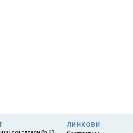
Т
ЛИНКОВИ
тизански одреди бр.62,