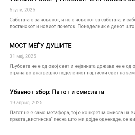
5 јули, 2025
Саботата е за човекот, и не е човекот за саботата, и с
постанокот и новиот почеток. Понеделник е денот што
МОСТ МЕЃУ ДУШИТЕ
31 мај, 2025
Љубовта не е од овој свет и нејзината држава не е од
страна во внатрешно поделениот партиски свет на земј
Убавиот збор: Патот и смислата
19 април, 2025
Патот не е само метафора, тој е конкретна смисла на 
првата „вистинска“ песна што ми дојде однекаде, се ви