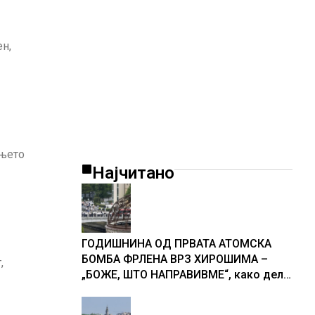
ен,
ањето
Најчитано
ГОДИШНИНА ОД ПРВАТА АТОМСКА
БОМБА ФРЛЕНА ВРЗ ХИРОШИМА –
,
„БОЖЕ, ШТО НАПРАВИВМЕ“, како дел
од екипажот во авионот „Енола Геј“ и
учесниците во бомбардирањето го