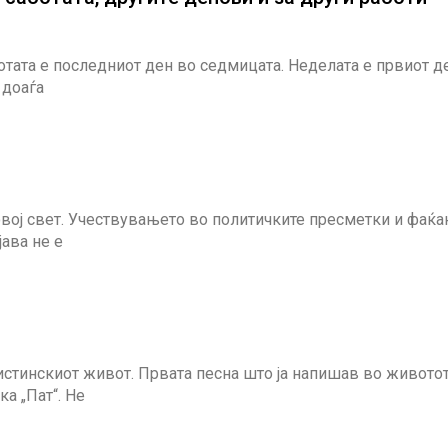
аботата е последниот ден во седмицата. Неделата е првиот д
 доаѓа
 овој свет. Учествувањето во политичките пресметки и фаќ
ава не е
вистинскиот живот. Првата песна што ја напишав во животот
ка „Пат“. Не