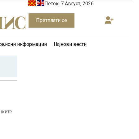
Петок, 7 Август, 2026
Претплати се
рвисни информации
Најнови вести
анките