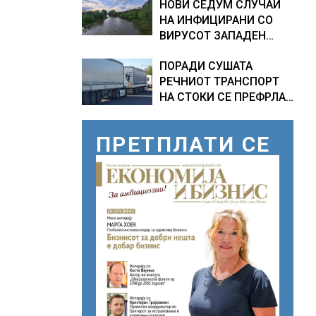
НОВИ СЕДУМ СЛУЧАИ
МИЛИОНИ ЕВРА
НА ИНФИЦИРАНИ СО
ВИРУСОТ ЗАПАДЕН
НИЛ, тројца пациенти се
ПОРАДИ СУШАТА
во критична состојба
РЕЧНИОТ ТРАНСПОРТ
НА СТОКИ СЕ ПРЕФРЛА
НА КАМИОНИ И ВОЗОВИ,
Германија со итни
ПРЕТПЛАТИ СЕ
мерки овозможува
камионџиите да возат и
во недела