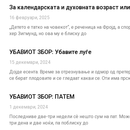
За календарската и духовната возраст и
16 февруари, 2025
„Детето е татко на човекот“, e реченица на Фројд, а сп
хер Зигмунд, но ова му е блиску до
УБАВИОТ ЗБОР: Убавите луѓе
15 декември, 2024
Дојде есента. Време за отрезнување и одмор од претер
се берат плодовите и се гледаат какви се. Оти има прс
УБАВИОТ ЗБОР: ПАТЕМ
1 декември, 2024
Последниве две-три недели сѐ нешто сум на пат. Може
три дена и две ноќи, па поблиску до