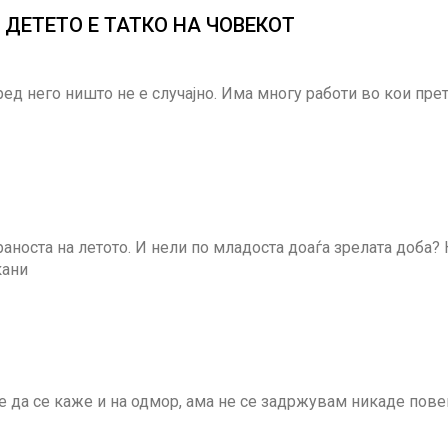
ли ДЕТЕТО Е ТАТКО НА ЧОВЕКОТ
оред него ништо не е случајно. Има многу работи во кои пре
аноста на летото. И нели по младоста доаѓа зрелата доба?
кани
 да се каже и на одмор, ама не се задржувам никаде пове