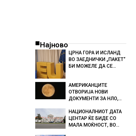
Најново
ЦРНА ГОРА И ИСЛАНД
ВО ЗАЕДНИЧКИ „ПАКЕТ“
БИ МОЖЕЛЕ ДА СЕ
ПРИКЛУЧАТ КОН ЕУ
АМЕРИКАНЦИТЕ
ОТВОРИЈА НОВИ
ДОКУМЕНТИ ЗА НЛО,
Федералното биро за
НАЦИОНАЛНИОТ ДАТА
истраги проверувало
ЦЕНТАР ЌЕ БИДЕ СО
снимки за „Големи
МАЛА МОЌНОСТ, ВО
темни триаголници со
ПРВА ФАЗА ЌЕ ЧИНИ 20
светла“