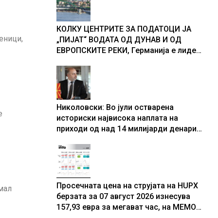
доживуваа овој настан што го
промени текот на историјата
КОЛКУ ЦЕНТРИТЕ ЗА ПОДАТОЦИ ЈА
еници,
„ПИЈАТ“ ВОДАТА ОД ДУНАВ И ОД
ЕВРОПСКИТЕ РЕКИ, Германија е лидер
во Европа по бројот на изградени
центри за податоци
Николовски: Во јули остварена
е
историски највисока наплата на
приходи од над 14 милијарди денари
– изградивме систем што испорачува
резултати
Просечната цена на струјата на HUPX
Имал
берзата за 07 август 2026 изнесува
157,93 евра за мегават час, на МЕМО
153,56 евра за мегават час