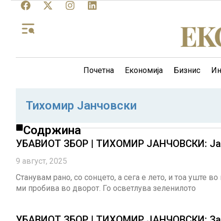
Почетна
Економија
Бизнис
Ин
Тихомир Јанчовски
Содржина
УБАВИОТ ЗБОР | ТИХОМИР ЈАНЧОВСКИ: Јас 
9 август, 2025
Станувам рано, со сонцето, а сега е лето, и тоа уште во
ми пробива во дворот. Го осветлува зеленилото
УБАВИОТ ЗБОР | ТИХОМИР ЈАНЧОВСКИ: За с