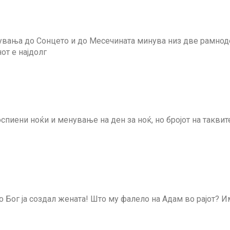
чувања до Сонцето и до Месечината минува низ две рамнод
от е најдолг
спиени ноќи и менување на ден за ноќ, но бројот на таквит
о Бог ја создал жената! Што му фалело на Адам во рајот? 