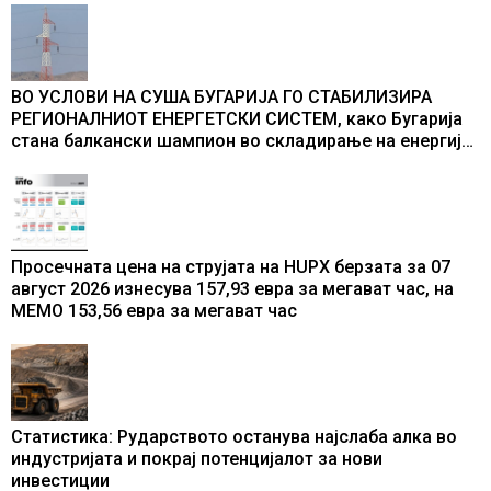
ВО УСЛОВИ НА СУША БУГАРИЈА ГО СТАБИЛИЗИРА
РЕГИОНАЛНИОТ ЕНЕРГЕТСКИ СИСТЕМ, како Бугарија
стана балкански шампион во складирање на енергија
од батерии
Просечната цена на струјата на HUPX берзата за 07
август 2026 изнесува 157,93 евра за мегават час, на
МЕМО 153,56 евра за мегават час
Статистика: Рударството останува најслаба алка во
индустријата и покрај потенцијалот за нови
инвестиции