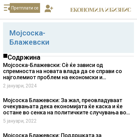
Претплати се
Мојсоска-
Блажевски
Содржина
Мојсоска-Блажевски: Сè ќе зависи од
спремноста на новата влада да се справи со
најголемиот проблем на економски и
општествен план, корупцијата
2 јануари, 2024
Мојсоска Блажевски: За жал, преовладуваат
очекувањата дека економијата ќе каска и ќе
остане во сенка на политичките случувања во
земјава и меѓународно
5 јануари, 2022
Мојсоска Блажевски: Поддршката за