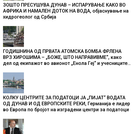
ЗОШТО ПРЕСУШУВА ДУНАВ – ИСПАРУВАЊЕ КАКО ВО
АФРИКА И НАМАЛЕН ДОТОК НА ВОДА, објаснување на
хидрогеолог од Србија
ГОДИШНИНА ОД ПРВАТА АТОМСКА БОМБА ФРЛЕНА
ВРЗ ХИРОШИМА – „БОЖЕ, ШТО НАПРАВИВМЕ“, како
дел од екипажот во авионот „Енола Геј“ и учесниците
во бомбардирањето го доживуваа овој настан што го
промени текот на историјата
КОЛКУ ЦЕНТРИТЕ ЗА ПОДАТОЦИ ЈА „ПИЈАТ“ ВОДАТА
ОД ДУНАВ И ОД ЕВРОПСКИТЕ РЕКИ, Германија е лидер
во Европа по бројот на изградени центри за податоци