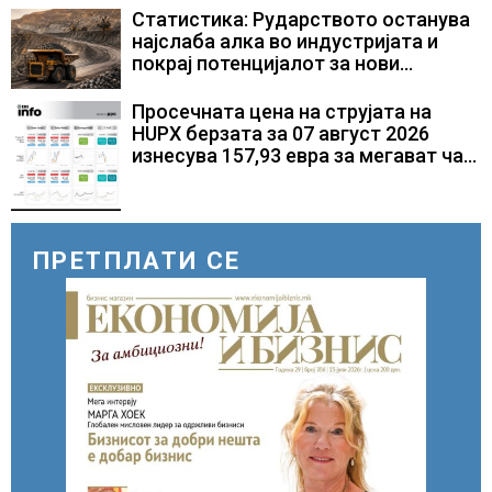
Статистика: Рударството останува
најслаба алка во индустријата и
покрај потенцијалот за нови
инвестиции
Просечната цена на струјата на
HUPX берзата за 07 август 2026
изнесува 157,93 евра за мегават час,
на МЕМО 153,56 евра за мегават час
ПРЕТПЛАТИ СЕ